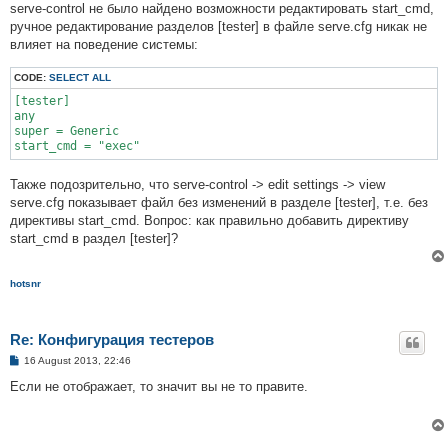
serve-control не было найдено возможности редактировать start_cmd,
ручное редактирование разделов [tester] в файле serve.cfg никак не
влияет на поведение системы:
CODE:
SELECT ALL
[tester]

any

super = Generic

Также подозрительно, что serve-control -> edit settings -> view
serve.cfg показывает файл без изменений в разделе [tester], т.е. без
директивы start_cmd. Вопрос: как правильно добавить директиву
start_cmd в раздел [tester]?
hotsnr
Re: Конфигурация тестеров
P
16 August 2013, 22:46
o
s
Если не отображает, то значит вы не то правите.
t