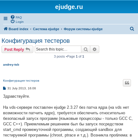
ejudge.ru
FAQ
Login
S
Board index
Система ejudge
Форум системы ejudge
e
Конфигурация тестеров
a
Search
Advanced search
Post Reply
r
3 posts •Page
1
of
1
c
andrey-tsb
h
Конфигурация тестеров
P
31 July 2013, 16:06
o
s
Здравствуйте.
t
На vds-сервере поставлен ejudge 2.3.27 без патча ядра (на vds нет
возможности патчить ядро), требуется обеспечить относительно
безопасный запуск программ (языковые процессоры - только GCC C,
GCC C++). Приемлемым решением был бы запуск посредством
start_cmd промежуточной программы, создающей sandbox для
тестируемой программы (chroot, ptrace и т.д.). Возникла проблема: в