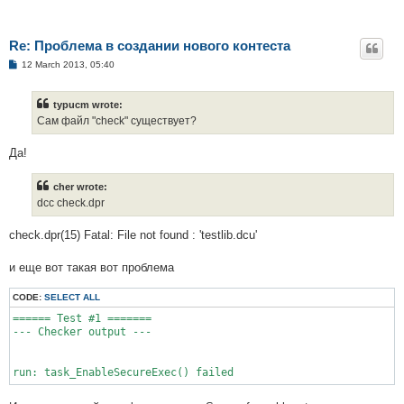
Re: Проблема в создании нового контеста
P
12 March 2013, 05:40
o
s
t
typucm wrote:
Сам файл "check" существует?
Да!
cher wrote:
dcc check.dpr
check.dpr(15) Fatal: File not found : 'testlib.dcu'
и еще вот такая вот проблема
CODE:
SELECT ALL
====== Test #1 =======

--- Checker output ---

run: task_EnableSecureExec() failed