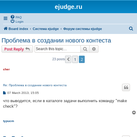
ejudge.ru
FAQ
Login
S
Board index
Система ejudge
Форум системы ejudge
e
Проблема в создании нового контеста
a
Search
Advanced search
Post Reply
r
c
1
2
Previous
23 posts
h
cher
Re: Проблема в создании нового контеста
P
07 March 2013, 15:05
o
s
что выводится, если в каталоге задачи выполнить команду "make
t
check"?
typucm