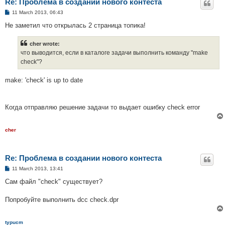
Re: Проблема в создании нового контеста
P
11 March 2013, 06:43
o
s
Не заметил что открылась 2 страница топика!
t
cher wrote:
что выводится, если в каталоге задачи выполнить команду "make
check"?
make: 'check' is up to date
Когда отправляю решение задачи то выдает ошибку check error
cher
Re: Проблема в создании нового контеста
P
11 March 2013, 13:41
o
s
Сам файл "check" существует?
t
Попробуйте выполнить dcc check.dpr
typucm