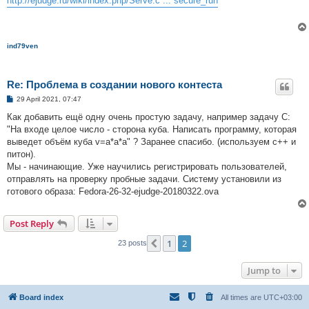
http://ejudge.ru/wiki/index.php/Serve.c ... secure_run
t
ind79ven
Re: Проблема в создании нового контеста
P
29 April 2021, 07:47
o
s
Как добавить ещё одну очень простую задачу, например задачу C:
t
"На входе целое число - сторона куба. Написать программу, которая
выведет объём куба v=a*a*a" ? Заранее спасибо. (используем с++ и
питон).
Мы - начинающие. Уже научились регистрировать пользователей,
отправлять на проверку пробные задачи. Систему установили из
готового образа: Fedora-26-32-ejudge-20180322.ova
Post Reply
1
2
Previous
23 posts
Jump to
Board index
All times are
UTC+03:00