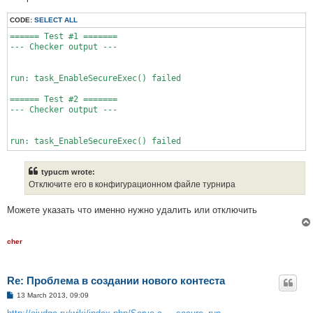
CODE:
SELECT ALL
====== Test #1 =======

--- Checker output ---

run: task_EnableSecureExec() failed

====== Test #2 =======

--- Checker output ---

typucm wrote:
Отключите его в конфигурационном файле турнира
Можете указать что именно нужно удалить или отключить
cher
Re: Проблема в создании нового контеста
P
13 March 2013, 09:09
o
s