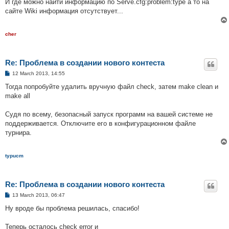
И где можно найти информацию по Serve.cfg:problem:type а то на
сайте Wiki информация отсутствует...
cher
Re: Проблема в создании нового контеста
P
12 March 2013, 14:55
o
s
Тогда попробуйте удалить вручную файл check, затем make clean и
t
make all
Судя по всему, безопасный запуск программ на вашей системе не
поддерживается. Отключите его в конфигурационном файле
турнира.
typucm
Re: Проблема в создании нового контеста
P
13 March 2013, 06:47
o
s
Ну вроде бы проблема решилась, спасибо!
t
Теперь осталось check error и