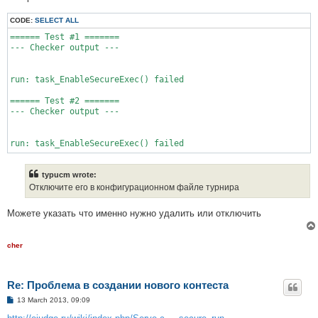
CODE:
SELECT ALL
====== Test #1 =======

--- Checker output ---

run: task_EnableSecureExec() failed

====== Test #2 =======

--- Checker output ---

typucm wrote:
Отключите его в конфигурационном файле турнира
Можете указать что именно нужно удалить или отключить
cher
Re: Проблема в создании нового контеста
P
13 March 2013, 09:09
o
s