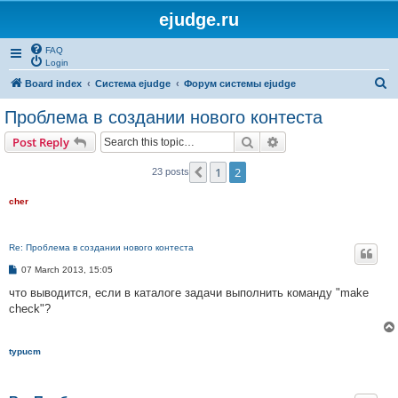
ejudge.ru
FAQ
Login
S
Board index
Система ejudge
Форум системы ejudge
e
Проблема в создании нового контеста
a
Search
Advanced search
Post Reply
r
c
1
2
Previous
23 posts
h
cher
Re: Проблема в создании нового контеста
P
07 March 2013, 15:05
o
s
что выводится, если в каталоге задачи выполнить команду "make
t
check"?
typucm