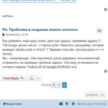
http://ejudge.ru/wiki/index.php/Serve.c ... secure_run
t
ind79ven
Re: Проблема в создании нового контеста
P
29 April 2021, 07:47
o
s
Как добавить ещё одну очень простую задачу, например задачу C:
t
"На входе целое число - сторона куба. Написать программу, которая
выведет объём куба v=a*a*a" ? Заранее спасибо. (используем с++ и
питон).
Мы - начинающие. Уже научились регистрировать пользователей,
отправлять на проверку пробные задачи. Систему установили из
готового образа: Fedora-26-32-ejudge-20180322.ova
Post Reply
1
2
Previous
23 posts
Jump to
Board index
All times are
UTC+03:00