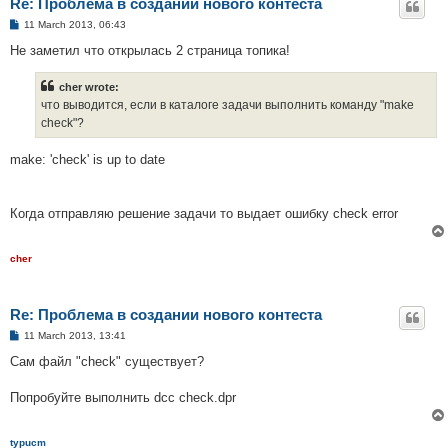
Re: Проблема в создании нового контеста
P
11 March 2013, 06:43
o
s
Не заметил что открылась 2 страница топика!
t
cher wrote:
что выводится, если в каталоге задачи выполнить команду "make
check"?
make: 'check' is up to date
Когда отправляю решение задачи то выдает ошибку check error
cher
Re: Проблема в создании нового контеста
P
11 March 2013, 13:41
o
s
Сам файл "check" существует?
t
Попробуйте выполнить dcc check.dpr
typucm