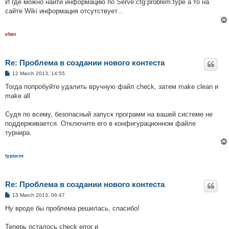
И где можно найти информацию по Serve.cfg:problem:type а то на
сайте Wiki информация отсутствует...
cher
Re: Проблема в создании нового контеста
P
12 March 2013, 14:55
o
s
Тогда попробуйте удалить вручную файл check, затем make clean и
t
make all
Судя по всему, безопасный запуск программ на вашей системе не
поддерживается. Отключите его в конфигурационном файле
турнира.
typucm
Re: Проблема в создании нового контеста
P
13 March 2013, 06:47
o
s
Ну вроде бы проблема решилась, спасибо!
t
Теперь осталось check error и