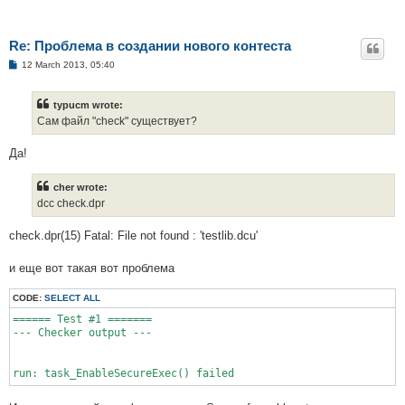
Re: Проблема в создании нового контеста
P
12 March 2013, 05:40
o
s
t
typucm wrote:
Сам файл "check" существует?
Да!
cher wrote:
dcc check.dpr
check.dpr(15) Fatal: File not found : 'testlib.dcu'
и еще вот такая вот проблема
CODE:
SELECT ALL
====== Test #1 =======

--- Checker output ---

run: task_EnableSecureExec() failed