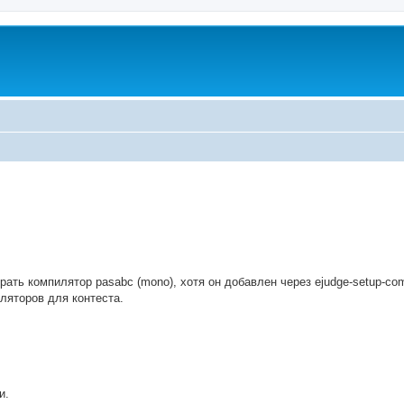
ed search
ать компилятор pasabc (mono), хотя он добавлен через ejudge-setup-com
ляторов для контеста.
и.