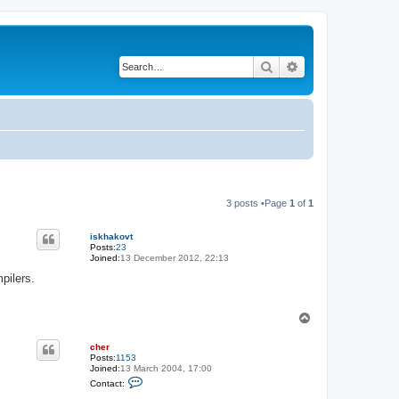
Search
Advanced search
3 posts •Page
1
of
1
iskhakovt
Posts:
23
Joined:
13 December 2012, 22:13
pilers.
T
o
p
cher
Posts:
1153
Joined:
13 March 2004, 17:00
C
Contact:
o