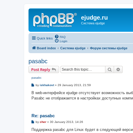
ejudge.ru
Система ejudge
FAQ
Quick links
Login
Board index
Система ejudge
Форум системы ejudge
pasabc
Search
Advanc
Post Reply
pasabc
P
by
iskhakovt
»
29 January 2013, 21:59
o
s
В web-интерфейсе ejudge отсутствует возможность выбр
t
Pasabc не отображается в настройках доступных компи
Re: pasabc
P
by
cher
»
30 January 2013, 14:26
o
s
Поддержка pasabc для Linux будет в следующей верси
t