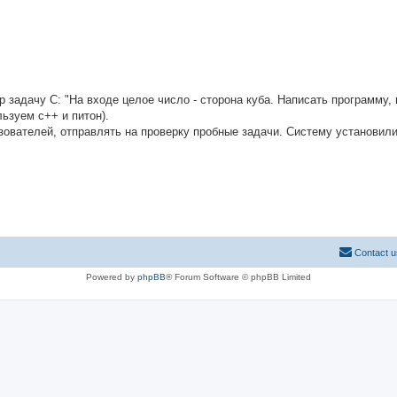
 задачу C: "На входе целое число - сторона куба. Написать программу, 
льзуем с++ и питон).
ователей, отправлять на проверку пробные задачи. Систему установили
Contact u
Powered by
phpBB
® Forum Software © phpBB Limited