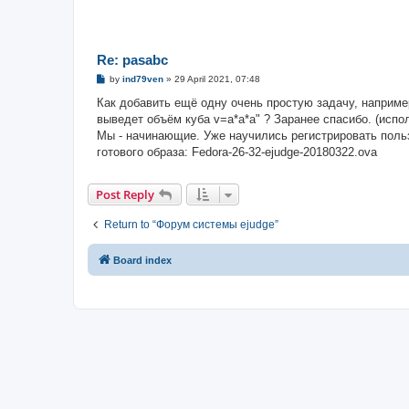
Re: pasabc
P
by
ind79ven
»
29 April 2021, 07:48
o
s
Как добавить ещё одну очень простую задачу, например
t
выведет объём куба v=a*a*a" ? Заранее спасибо. (испо
Мы - начинающие. Уже научились регистрировать польз
готового образа: Fedora-26-32-ejudge-20180322.ova
Post Reply
Return to “Форум системы ejudge”
Board index