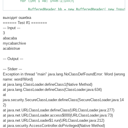
        for (int i =0; i<=n-1;i++){

            BufferedReader bb = new BufferedReader( new InputS
выходит ошибка
            str[i] = bb.readLine();

====== Test #1 =======
        }

--- Input ---
        for (int i =0; i<=n-1;i++){

3
abacaba
            str_new[i]=str[i];

mycabarchive
        }

        for (int i =1; i<=n-1;i++){

acabistrue
            if(str[i-1].length() <= str[i].length()){

--- Output ---
                s=str[i-1];

                str[i]=str[i-1];

--- Stderr ---
                str[i-1]=s;

            }

Exception in thread "main" java.lang.NoClassDefFoundError: Word (wrong
        }   

name: word/Word)
        String shortest = str[n-1];

at java.lang.ClassLoader.defineClass1(Native Method)
        ArrayList<String> words = new ArrayList();        

at java.lang.ClassLoader.defineClass(ClassLoader.java:634)
        for ( int i = 0; i<=shortest.length()-1;i++){

at
            String st="";            

            for( int j = i ; j<=shortest.length()-1;j++){

java.security.SecureClassLoader.defineClass(SecureClassLoader.java:14
                char c = shortest.charAt(j);                  
2)
                st = st + Character.toString(c);

at java.net.URLClassLoader.defineClass(URLClassLoader.java:277)
                words.add(st);

at java.net.URLClassLoader.access$000(URLClassLoader.java:73)
            }            

at java.net.URLClassLoader$1.run(URLClassLoader.java:212)
        }

        ArrayList<String> new_words = new ArrayList();

at java.security.AccessController.doPrivileged(Native Method)