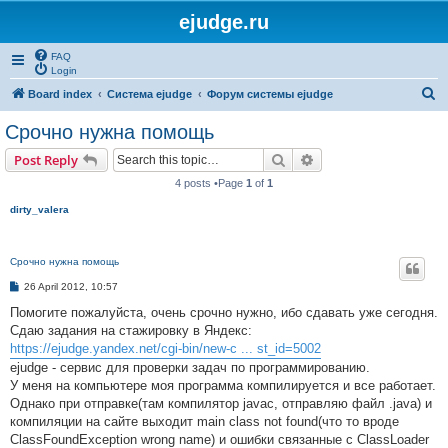
ejudge.ru
FAQ
Login
S
Board index
Система ejudge
Форум системы ejudge
e
Срочно нужна помощь
a
Search
Advanced search
Post Reply
r
4 posts •Page
1
of
1
c
dirty_valera
h
Срочно нужна помощь
P
26 April 2012, 10:57
o
s
Помогите пожалуйста, очень срочно нужно, ибо сдавать уже сегодня.
t
Сдаю задания на стажировку в Яндекс:
https://ejudge.yandex.net/cgi-bin/new-c ... st_id=5002
ejudge - сервис для проверки задач по программированию.
У меня на компьютере моя программа компилируется и все работает.
Однако при отправке(там компилятор javac, отправляю файл .java) и
компиляции на сайте выходит main class not found(что то вроде
ClassFoundException wrong name) и ошибки связанные с ClassLoader