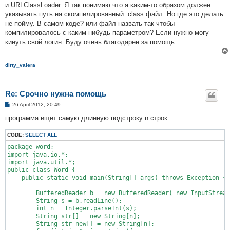
и URLClassLoader. Я так понимаю что я каким-то образом должен
указывать путь на скомпилированный .class файл. Но где это делать
не пойму. В самом коде? или файл назвать так чтобы
компилировалось с каким-нибудь параметром? Если нужно могу
кинуть свой логин. Буду очень благодарен за помощь
dirty_valera
Re: Срочно нужна помощь
P
26 April 2012, 20:49
o
s
программа ищет самую длинную подстроку n строк
t
CODE:
SELECT ALL
package word;

import java.io.*;

import java.util.*;

public class Word {

    public static void main(String[] args) throws Exception {

        BufferedReader b = new BufferedReader( new InputStream
        String s = b.readLine();

        int n = Integer.parseInt(s);

        String str[] = new String[n];        

        String str_new[] = new String[n];  
