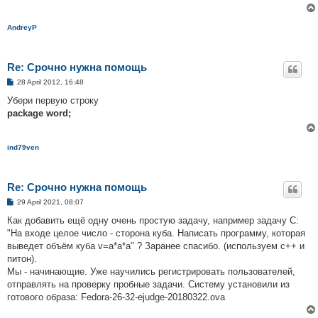
            }

AndreyP
        }

        Iterator i = set.iterator();  

        while(i.hasNext()){

Re: Срочно нужна помощь
            System.out.println(i.next());

        }

P
28 April 2012, 16:48
    }

o
s
Убери первую строку
t
package word;
ind79ven
Re: Срочно нужна помощь
P
29 April 2021, 08:07
o
s
Как добавить ещё одну очень простую задачу, например задачу C:
t
"На входе целое число - сторона куба. Написать программу, которая
выведет объём куба v=a*a*a" ? Заранее спасибо. (используем с++ и
питон).
Мы - начинающие. Уже научились регистрировать пользователей,
отправлять на проверку пробные задачи. Систему установили из
готового образа: Fedora-26-32-ejudge-20180322.ova