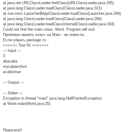
        for ( int i=0; i<=words.size()-1;i++){

at java.net.URLClassLoader.findClass(URLClassLoader.java:205)
            String S = words.get(i);

at java.lang.ClassLoader.loadClass(ClassLoader.java:321)
            int k = 0;

at sun.misc.Launcher$AppClassLoader.loadClass(Launcher.java:294)
            for ( int j = 0; j<=n-1;j++){

at java.lang.ClassLoader.loadClass(ClassLoader.java:266)
                if(str_new[j].indexOf(S)!=-1){

                    k++;

at java.lang.ClassLoader.loadClassInternal(ClassLoader.java:334)
                }

Could not find the main class: Word. Program will exit.
            }

Пробовал менять класс на Main - не помогло.
            if (k==n){

Если убрать package то
                new_words.add(S);                

====== Test #1 =======
            }            

        }        

--- Input ---
        String ST[] = new_words.toArray( new String[new_words.
3
        for (int j=0; j<=ST.length-1;j++){

abacaba
        for (int i =1; i<=ST.length-1;i++){

mycabarchive
acabistrue
            if(ST[i-1].length() >= ST[i].length()){

                s=ST[i];

                ST[i]=ST[i-1];

--- Output ---
                ST[i-1]=s;

            }

--- Stderr ---
        }

Exception in thread "main" java.lang.NullPointerException
        }

        int l = ST[ST.length-1].length();

at Word.main(Word.java:25)
        Set<String> set = new HashSet();

        for(int i=0; i<=ST.length-1;i++){

            if(ST[i].length()==l){

                set.add(ST[i]);

Помогите!!