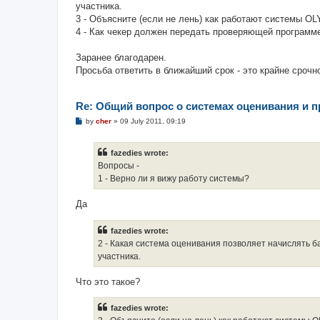
участника.
3 - Объясните (если не лень) как работают системы O
4 - Как чекер должен передать проверяющей программе
Заранее благодарен.
Просьба ответить в ближайший срок - это крайне срочн
Re: Общий вопрос о системах оценивания и 
P
by
cher
»
09 July 2011, 09:19
o
s
t
fazedies wrote:
Вопросы -
1 - Верно ли я вижу работу системы?
Да
fazedies wrote:
2 - Какая система оценивания позволяет начислять 
участника.
Что это такое?
fazedies wrote: