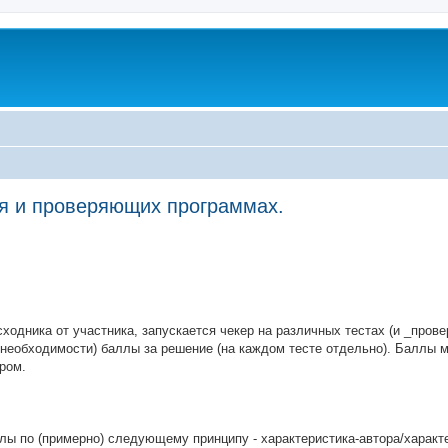
я и проверяющих программах.
ed search
сходника от участника, запускается чекер на различных тестах (и _пров
ри необходимости) баллы за решение (на каждом тесте отдельно). Баллы 
ром.
ллы по (примерно) следующему принципу - характеристика-автора/характ