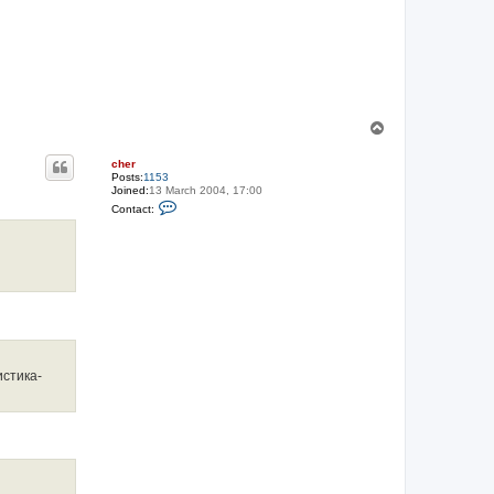
T
o
p
cher
Posts:
1153
Joined:
13 March 2004, 17:00
C
Contact:
o
n
t
a
c
t
c
h
e
r
истика-