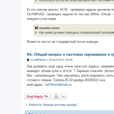
3 - Объясните (если не лень) как работают системы O
Если совсем кратко: ACM - проверка задачи целиком on
OLYMPIAD - проверка задачи по тестам offline, Virtua
каждого участника.
fazedies wrote:
4 - Как чекер должен передать проверяющей програм
Вывести число на стандартный поток вывода.
Re: Общий вопрос о системах оценивания и 
P
by
ind79ven
»
29 April 2021, 08:09
o
s
Как добавить ещё одну очень простую задачу, например
t
выведет объём куба v=a*a*a" ? Заранее спасибо. (испо
Мы - начинающие. Уже научились регистрировать польз
готового образа: Fedora-26-32-ejudge-20180322.ova
мой адрес:
ind79ven@mail.ru
Post Reply
Return to “Форум системы ejudge”