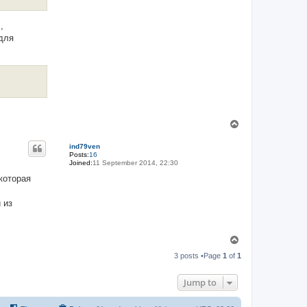
,
 для
T
o
p
ind79ven
Posts:
16
Joined:
11 September 2014, 22:30
которая
 из
T
o
3 posts •Page
1
of
1
p
Jump to