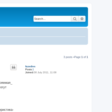
Search
Advanced search
3 posts •Page
1
of
1
fazedies
Posts:
1
Joined:
08 July 2011, 11:08
еряемая_
могут
еристика-