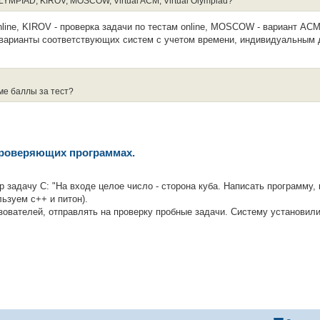
LYMPIAD, KIROV, MOSCOW, Virtual ACM, Virtual Olympiad?
line, KIROV - проверка задачи по тестам online, MOSCOW - вариант ACM
l - варианты соответствующих систем с учетом времени, индивидуальным
ме баллы за тест?
проверяющих программах.
 задачу C: "На входе целое число - сторона куба. Написать программу, 
льзуем с++ и питон).
ователей, отправлять на проверку пробные задачи. Систему установили