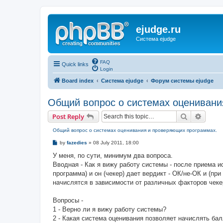
ejudge.ru
Система ejudge
FAQ
Quick links
Login
Board index
Система ejudge
Форум системы ejudge
Общий вопрос о системах оценивани
Search
Advanc
Post Reply
Общий вопрос о системах оценивания и проверяющих программах.
P
by
fazedies
»
08 July 2011, 18:00
o
s
У меня, по сути, минимум два вопроса.
t
Вводная - Как я вижу работу системы - после приема и
программа) и он (чекер) дает вердикт - ОК/не-ОК и (п
начислятся в зависимости от различных факторов чеке
Вопросы -
1 - Верно ли я вижу работу системы?
2 - Какая система оценивания позволяет начислять ба