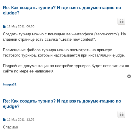
Re: Как создать турнир? И где взять документацию по
ejudge?
P
12 May 2011, 00:00
o
s
Создать турнир можно с помощью веб-интерфеса (serve-control). На
t
главной странице есть ссылка "Create new contest".
Размещение файлов турнира можно посмотреть на примере
тестового турнира, который настраивается при инсталляции ejudge.
Подробная документация по настройке турниров будет появляться на
сайте по мере ее написания.
integra31
Re: Как создать турнир? И где взять документацию по
ejudge?
P
12 May 2011, 12:52
o
s
Спасибо
t