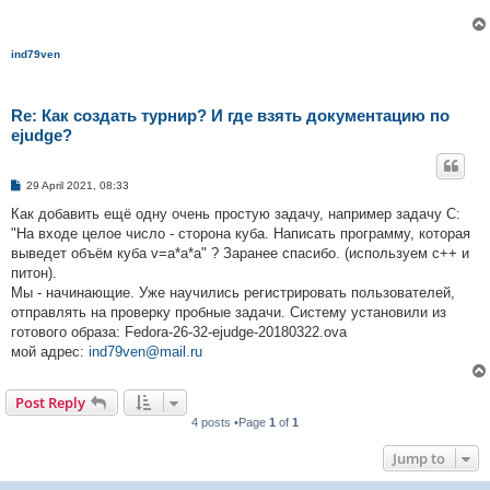
ind79ven
Re: Как создать турнир? И где взять документацию по
ejudge?
P
29 April 2021, 08:33
o
s
Как добавить ещё одну очень простую задачу, например задачу C:
t
"На входе целое число - сторона куба. Написать программу, которая
выведет объём куба v=a*a*a" ? Заранее спасибо. (используем с++ и
питон).
Мы - начинающие. Уже научились регистрировать пользователей,
отправлять на проверку пробные задачи. Систему установили из
готового образа: Fedora-26-32-ejudge-20180322.ova
мой адрес:
ind79ven@mail.ru
Post Reply
4 posts •Page
1
of
1
Jump to