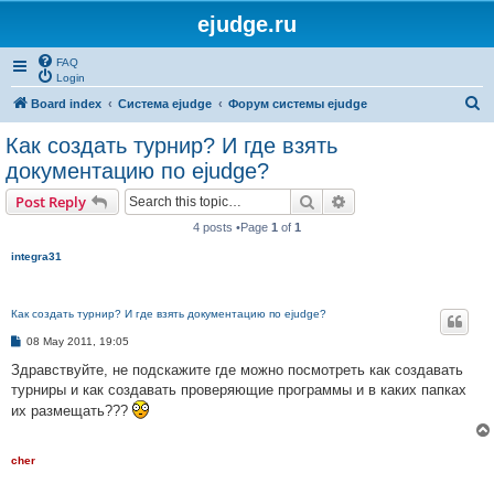
ejudge.ru
FAQ
Login
S
Board index
Система ejudge
Форум системы ejudge
e
Как создать турнир? И где взять
a
документацию по ejudge?
r
Search
Advanced search
Post Reply
c
4 posts •Page
1
of
1
h
integra31
Как создать турнир? И где взять документацию по ejudge?
P
08 May 2011, 19:05
o
s
Здравствуйте, не подскажите где можно посмотреть как создавать
t
турниры и как создавать проверяющие программы и в каких папках
их размещать???
cher