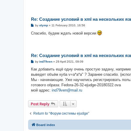
Re: Создание условий в xml на нескольких я
P
by
olymp
»
11 February 2010, 16:56
o
s
Спасибо, будем ждать новой версии
t
Re: Создание условий в xml на нескольких я
P
by
ind79ven
»
29 April 2021, 09:09
o
s
Как добавить ещё одну очень простую задачу, например
t
выведет объём куба v=a*a*a" ? Заранее спасибо. (испо
Мы - начинающие. Уже научились регистрировать польз
готового образа: Fedora-26-32-ejudge-20180322.ova
мой адрес:
ind79ven@mail.ru
Post Reply
Return to “Форум системы ejudge”
Board index