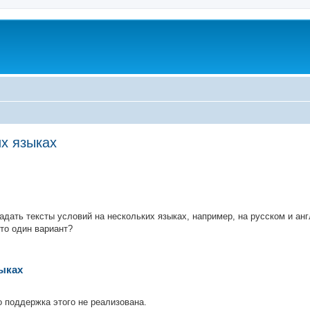
их языках
ed search
адать тексты условий на нескольких языках, например, на русском и ан
то один вариант?
зыках
о поддержка этого не реализована.