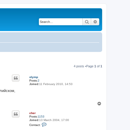
Search
Advanced search
4 posts •Page
1
of
1
olymp
Posts:
2
Joined:
11 February 2010, 14:53
глийском,
T
o
p
cher
Posts:
1153
Joined:
13 March 2004, 17:00
C
Contact:
o