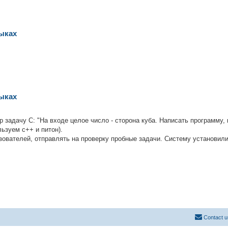
зыках
зыках
 задачу C: "На входе целое число - сторона куба. Написать программу, 
льзуем с++ и питон).
ователей, отправлять на проверку пробные задачи. Систему установили
Contact u