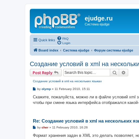
ejudge.ru
Система ejudge
FAQ
Quick links
Login
Board index
Система ejudge
Форум системы ejudge
Создание условий в xml на нескольк
Search
Advanc
Post Reply
Создание условий в xml на нескольких языках
P
by
olymp
»
11 February 2010, 15:11
o
s
Скажите, пожалуйста, можно ли в файле условий xml з
t
чтобы при смене языка интерфейса отображался какой-
Re: Создание условий в xml на нескольких я
P
by
cher
»
11 February 2010, 16:26
o
s
Формат хранения задач в XML это делать позволяет, н
t