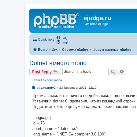
ejudge.ru
Система ejudge
FAQ
Quick links
Login
Board index
Система ejudge
Форум системы ejudge
Dotnet вместо mono
Search
Advanc
Post Reply
Dotnet вместо mono
P
by
zayarniy2
»
23 November 2021, 12:10
o
s
Промчавшись и так ничего не добившись с mono, вычита
t
Установил dotnet 6, проверил, что из командной строки
Подскажите, что еще нужно сделать после помещения в
[language]
id = 73
short_name = "dotnet-cs"
long_name = ".NET C# compiler 3.0.100"