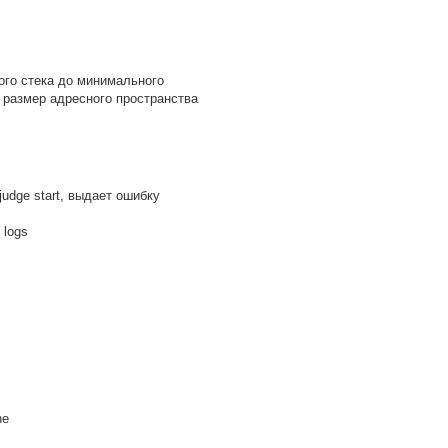
ого стека до минимального
 размер адресного пространства
udge start, выдает ошибку
e logs
ne