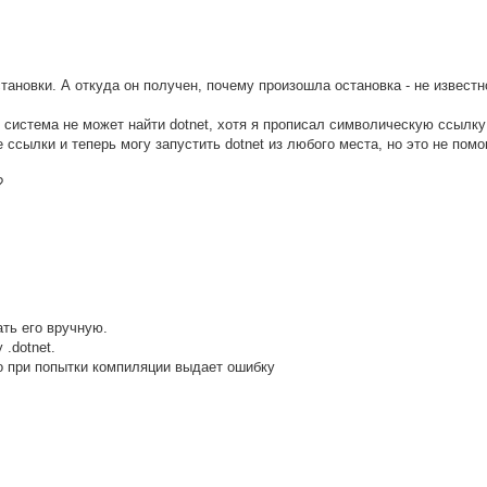
тановки. А откуда он получен, почему произошла остановка - не известн
g система не может найти dotnet, хотя я прописал символическую ссылку
е ссылки и теперь могу запустить dotnet из любого места, но это не помо
?
ать его вручную.
.dotnet.
но при попытки компиляции выдает ошибку