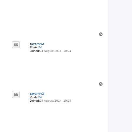
T
o
p
zayarniy2
Posts:
24
Joined:
24 August 2014, 10:24
T
o
p
zayarniy2
Posts:
24
Joined:
24 August 2014, 10:24