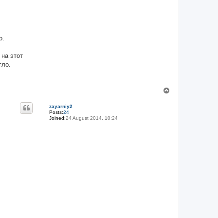
о.
 на этот
гло.
T
o
p
zayarniy2
Posts:
24
Joined:
24 August 2014, 10:24