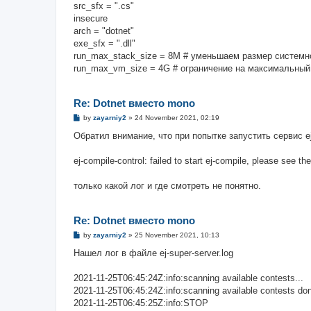
src_sfx = ".cs"
insecure
arch = "dotnet"
exe_sfx = ".dll"
run_max_stack_size = 8M # уменьшаем размер системн
run_max_vm_size = 4G # ограничение на максимальный
Re: Dotnet вместо mono
P
by
zayarniy2
»
24 November 2021, 02:19
o
s
Обратил внимание, что при попытке запустить сервис ej
t
ej-compile-control: failed to start ej-compile, please see th
только какой лог и где смотреть не понятно.
Re: Dotnet вместо mono
P
by
zayarniy2
»
25 November 2021, 10:13
o
s
Нашел лог в файле ej-super-server.log
t
2021-11-25T06:45:24Z:info:scanning available contests...
2021-11-25T06:45:24Z:info:scanning available contests do
2021-11-25T06:45:25Z:info:STOP