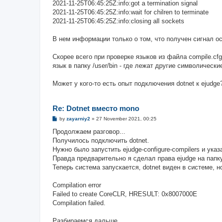
2021-11-25T06:45:25Z:info:got a termination signal
2021-11-25T06:45:25Z:info:wait for chilren to terminate
2021-11-25T06:45:25Z:info:closing all sockets
В нем информации только о том, что получен сигнал ос
Скорее всего при проверке языков из файла compile.cf
язык в папку /user/bin - где лежат другие символически
Может у кого-то есть опыт подключения dotnet к ejudge
Re: Dotnet вместо mono
P
by
zayarniy2
»
27 November 2021, 00:25
o
s
Продолжаем разговор...
t
Получилось подключить dotnet.
Нужно было запустить ejudge-configure-compilers и указ
Правда предварительно я сделал права ejudge на папку 
Теперь система запускается, dotnet виден в системе, 
Compilation error
Failed to create CoreCLR, HRESULT: 0x8007000E
Compilation failed.
Разбираемся дальше