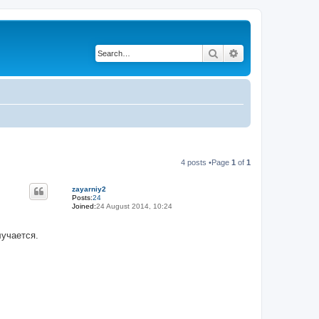
Search
Advanced search
4 posts •Page
1
of
1
zayarniy2
Posts:
24
Joined:
24 August 2014, 10:24
лучается.