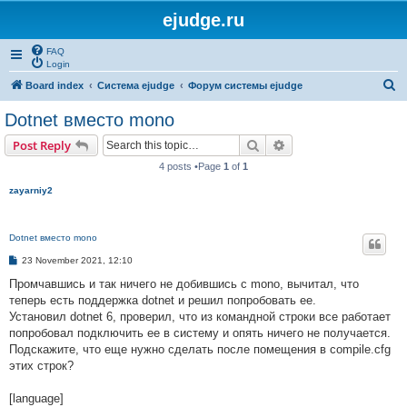
ejudge.ru
FAQ
Login
S
Board index
Система ejudge
Форум системы ejudge
e
Dotnet вместо mono
a
Search
Advanced search
Post Reply
r
4 posts •Page
1
of
1
c
zayarniy2
h
Dotnet вместо mono
P
23 November 2021, 12:10
o
s
Промчавшись и так ничего не добившись с mono, вычитал, что
t
теперь есть поддержка dotnet и решил попробовать ее.
Установил dotnet 6, проверил, что из командной строки все работает
попробовал подключить ее в систему и опять ничего не получается.
Подскажите, что еще нужно сделать после помещения в compile.cfg
этих строк?
[language]