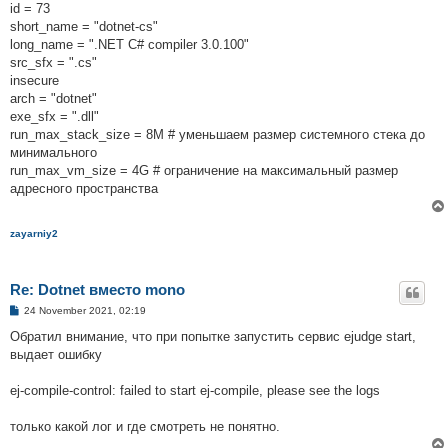
id = 73
short_name = "dotnet-cs"
long_name = ".NET C# compiler 3.0.100"
src_sfx = ".cs"
insecure
arch = "dotnet"
exe_sfx = ".dll"
run_max_stack_size = 8M # уменьшаем размер системного стека до
минимального
run_max_vm_size = 4G # ограничение на максимальный размер
адресного пространства
zayarniy2
Re: Dotnet вместо mono
P
24 November 2021, 02:19
o
s
Обратил внимание, что при попытке запустить сервис ejudge start,
t
выдает ошибку
ej-compile-control: failed to start ej-compile, please see the logs
только какой лог и где смотреть не понятно.