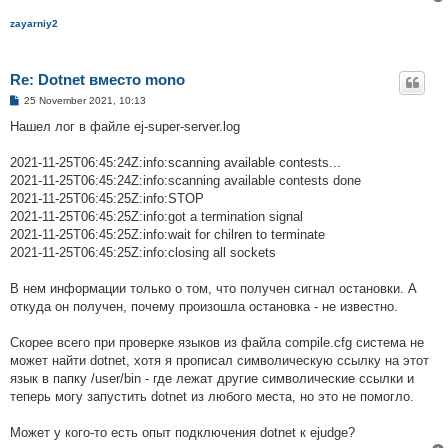
zayarniy2
Re: Dotnet вместо mono
P
25 November 2021, 10:13
o
s
Нашел лог в файле ej-super-server.log
t
2021-11-25T06:45:24Z:info:scanning available contests...
2021-11-25T06:45:24Z:info:scanning available contests done
2021-11-25T06:45:25Z:info:STOP
2021-11-25T06:45:25Z:info:got a termination signal
2021-11-25T06:45:25Z:info:wait for chilren to terminate
2021-11-25T06:45:25Z:info:closing all sockets
В нем информации только о том, что получен сигнал остановки. А
откуда он получен, почему произошла остановка - не известно.
Скорее всего при проверке языков из файла compile.cfg система не
может найти dotnet, хотя я прописал символическую ссылку на этот
язык в папку /user/bin - где лежат другие символические ссылки и
теперь могу запустить dotnet из любого места, но это не помогло.
Может у кого-то есть опыт подключения dotnet к ejudge?