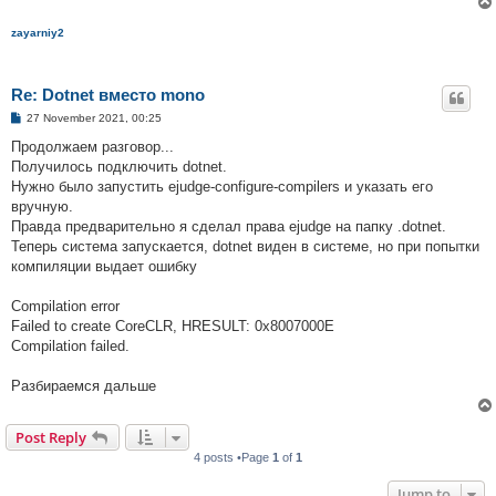
zayarniy2
Re: Dotnet вместо mono
P
27 November 2021, 00:25
o
s
Продолжаем разговор...
t
Получилось подключить dotnet.
Нужно было запустить ejudge-configure-compilers и указать его
вручную.
Правда предварительно я сделал права ejudge на папку .dotnet.
Теперь система запускается, dotnet виден в системе, но при попытки
компиляции выдает ошибку
Compilation error
Failed to create CoreCLR, HRESULT: 0x8007000E
Compilation failed.
Разбираемся дальше
Post Reply
4 posts •Page
1
of
1
Jump to