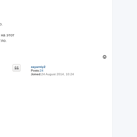
о.
 на этот
гло.
T
o
p
zayarniy2
Posts:
24
Joined:
24 August 2014, 10:24