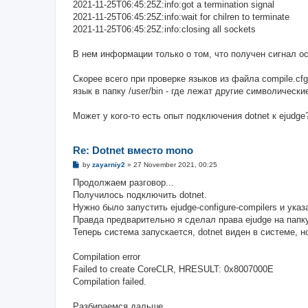
2021-11-25T06:45:25Z:info:got a termination signal
2021-11-25T06:45:25Z:info:wait for chilren to terminate
2021-11-25T06:45:25Z:info:closing all sockets
В нем информации только о том, что получен сигнал ос
Скорее всего при проверке языков из файла compile.cf
язык в папку /user/bin - где лежат другие символически
Может у кого-то есть опыт подключения dotnet к ejudge
Re: Dotnet вместо mono
P
by
zayarniy2
»
27 November 2021, 00:25
o
s
Продолжаем разговор...
t
Получилось подключить dotnet.
Нужно было запустить ejudge-configure-compilers и указ
Правда предварительно я сделал права ejudge на папку 
Теперь система запускается, dotnet виден в системе, 
Compilation error
Failed to create CoreCLR, HRESULT: 0x8007000E
Compilation failed.
Разбираемся дальше