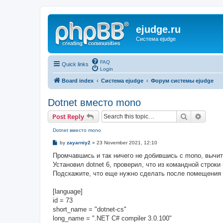
ejudge.ru
Система ejudge
FAQ
Quick links
Login
Board index
Система ejudge
Форум системы ejudge
Dotnet вместо mono
Search
Advanc
Post Reply
Dotnet вместо mono
P
by
zayarniy2
»
23 November 2021, 12:10
o
s
Промчавшись и так ничего не добившись с mono, вычита
t
Установил dotnet 6, проверил, что из командной строки
Подскажите, что еще нужно сделать после помещения в
[language]
id = 73
short_name = "dotnet-cs"
long_name = ".NET C# compiler 3.0.100"