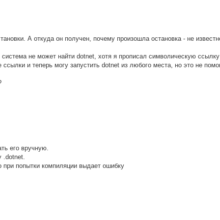
тановки. А откуда он получен, почему произошла остановка - не известн
g система не может найти dotnet, хотя я прописал символическую ссылку
е ссылки и теперь могу запустить dotnet из любого места, но это не помо
?
ать его вручную.
.dotnet.
но при попытки компиляции выдает ошибку