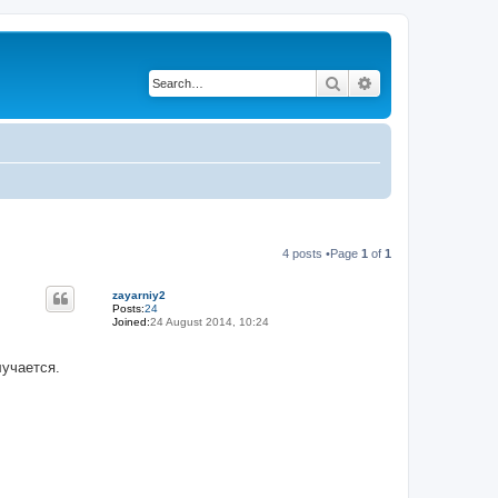
Search
Advanced search
4 posts •Page
1
of
1
zayarniy2
Posts:
24
Joined:
24 August 2014, 10:24
лучается.