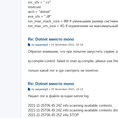
src_sfx = ".cs"
insecure
arch = "dotnet"
exe_sfx = ".dll"
run_max_stack_size = 8M # уменьшаем размер системн
run_max_vm_size = 4G # ограничение на максимальный
Re: Dotnet вместо mono
P
by
zayarniy2
»
24 November 2021, 02:19
o
s
Обратил внимание, что при попытке запустить сервис ej
t
ej-compile-control: failed to start ej-compile, please see th
только какой лог и где смотреть не понятно.
Re: Dotnet вместо mono
P
by
zayarniy2
»
25 November 2021, 10:13
o
s
Нашел лог в файле ej-super-server.log
t
2021-11-25T06:45:24Z:info:scanning available contests...
2021-11-25T06:45:24Z:info:scanning available contests do
2021-11-25T06:45:25Z:info:STOP