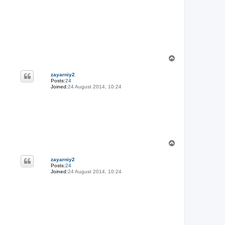
T
o
p
zayarniy2
Posts:
24
Joined:
24 August 2014, 10:24
T
o
p
zayarniy2
Posts:
24
Joined:
24 August 2014, 10:24