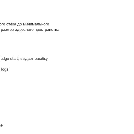
ого стека до минимального
 размер адресного пространства
udge start, выдает ошибку
e logs
ne