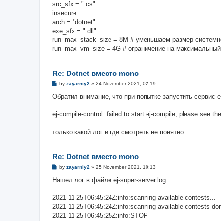
src_sfx = ".cs"
insecure
arch = "dotnet"
exe_sfx = ".dll"
run_max_stack_size = 8M # уменьшаем размер системн
run_max_vm_size = 4G # ограничение на максимальный
Re: Dotnet вместо mono
P
by
zayarniy2
»
24 November 2021, 02:19
o
s
Обратил внимание, что при попытке запустить сервис ej
t
ej-compile-control: failed to start ej-compile, please see th
только какой лог и где смотреть не понятно.
Re: Dotnet вместо mono
P
by
zayarniy2
»
25 November 2021, 10:13
o
s
Нашел лог в файле ej-super-server.log
t
2021-11-25T06:45:24Z:info:scanning available contests...
2021-11-25T06:45:24Z:info:scanning available contests do
2021-11-25T06:45:25Z:info:STOP