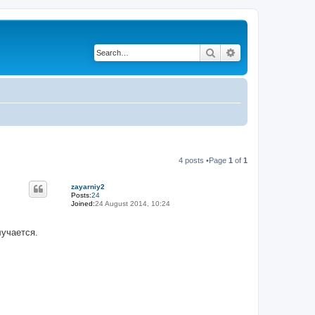
Search
Advanced search
4 posts •Page
1
of
1
zayarniy2
Posts:
24
Joined:
24 August 2014, 10:24
лучается.