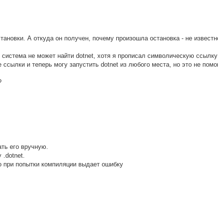
тановки. А откуда он получен, почему произошла остановка - не известн
g система не может найти dotnet, хотя я прописал символическую ссылку
е ссылки и теперь могу запустить dotnet из любого места, но это не помо
?
ать его вручную.
.dotnet.
но при попытки компиляции выдает ошибку