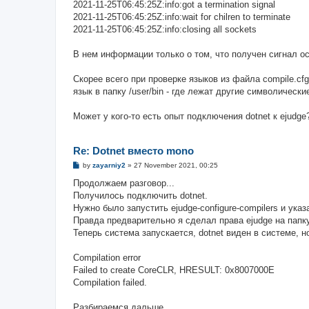
2021-11-25T06:45:25Z:info:got a termination signal
2021-11-25T06:45:25Z:info:wait for chilren to terminate
2021-11-25T06:45:25Z:info:closing all sockets
В нем информации только о том, что получен сигнал ос
Скорее всего при проверке языков из файла compile.cf
язык в папку /user/bin - где лежат другие символически
Может у кого-то есть опыт подключения dotnet к ejudge
Re: Dotnet вместо mono
P
by
zayarniy2
»
27 November 2021, 00:25
o
s
Продолжаем разговор...
t
Получилось подключить dotnet.
Нужно было запустить ejudge-configure-compilers и указ
Правда предварительно я сделал права ejudge на папку 
Теперь система запускается, dotnet виден в системе, 
Compilation error
Failed to create CoreCLR, HRESULT: 0x8007000E
Compilation failed.
Разбираемся дальше