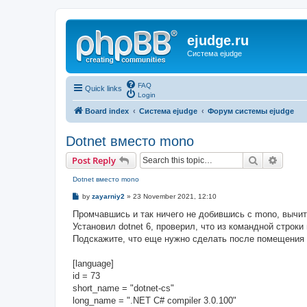
ejudge.ru
Система ejudge
FAQ
Quick links
Login
Board index
Система ejudge
Форум системы ejudge
Dotnet вместо mono
Search
Advanc
Post Reply
Dotnet вместо mono
P
by
zayarniy2
»
23 November 2021, 12:10
o
s
Промчавшись и так ничего не добившись с mono, вычита
t
Установил dotnet 6, проверил, что из командной строки
Подскажите, что еще нужно сделать после помещения в
[language]
id = 73
short_name = "dotnet-cs"
long_name = ".NET C# compiler 3.0.100"