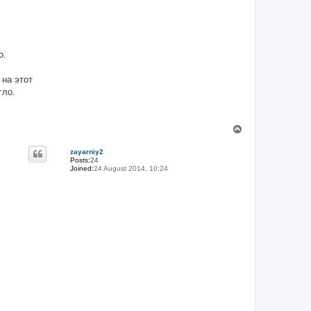
о.
 на этот
гло.
T
o
p
zayarniy2
Posts:
24
Joined:
24 August 2014, 10:24