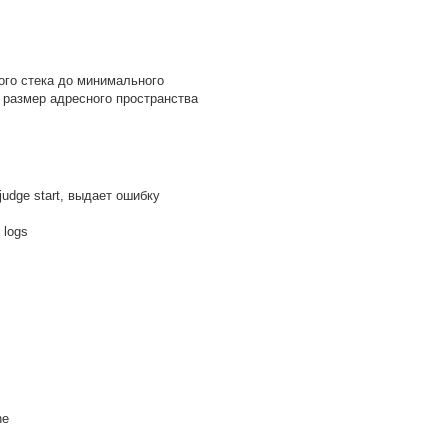
ого стека до минимального
 размер адресного пространства
udge start, выдает ошибку
e logs
ne