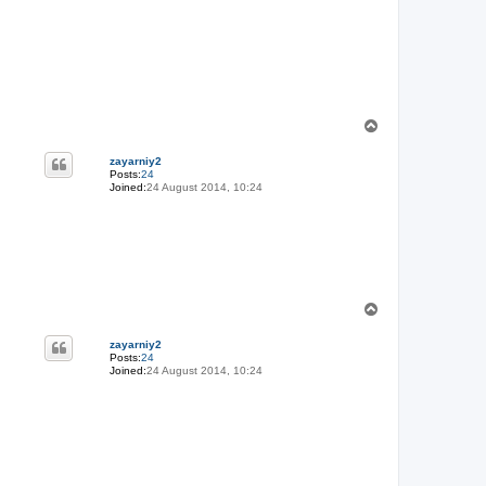
T
o
p
zayarniy2
Posts:
24
Joined:
24 August 2014, 10:24
T
o
p
zayarniy2
Posts:
24
Joined:
24 August 2014, 10:24