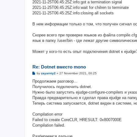
2021-11-25T06:45:25Z:info:got a termination signal
2021-11-25T06:45:25Z:info:wait for chilren to terminate
2021-11-25T06:45:25Z:info:closing all sockets
В нем информации только о том, что получен сигнал ос
Скорее всего при проверке языков из файла compile.cf
язык в папку /user/bin - где лежат другие символически
Может у кого-то есть опыт подключения dotnet к ejudge
Re: Dotnet вместо mono
P
by
zayarniy2
»
27 November 2021, 00:25
o
s
Продолжаем разговор...
t
Получилось подключить dotnet.
Нужно было запустить ejudge-configure-compilers и указ
Правда предварительно я сделал права ejudge на папку 
Теперь система запускается, dotnet виден в системе, 
Compilation error
Failed to create CoreCLR, HRESULT: 0x8007000E
Compilation failed.
Разбираемся дальше