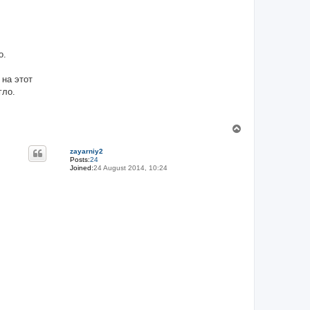
о.
 на этот
гло.
T
o
p
zayarniy2
Posts:
24
Joined:
24 August 2014, 10:24