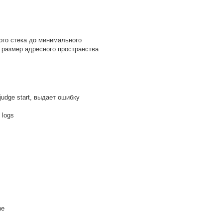
ого стека до минимального
 размер адресного пространства
udge start, выдает ошибку
e logs
ne