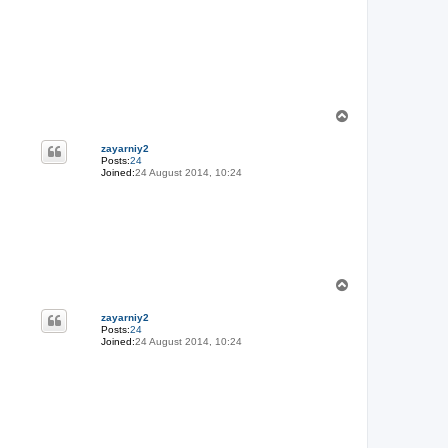
T
o
p
zayarniy2
Posts:
24
Joined:
24 August 2014, 10:24
T
o
p
zayarniy2
Posts:
24
Joined:
24 August 2014, 10:24