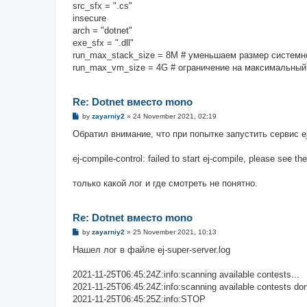
src_sfx = ".cs"
insecure
arch = "dotnet"
exe_sfx = ".dll"
run_max_stack_size = 8M # уменьшаем размер системн
run_max_vm_size = 4G # ограничение на максимальный
Re: Dotnet вместо mono
P
by
zayarniy2
»
24 November 2021, 02:19
o
s
Обратил внимание, что при попытке запустить сервис ej
t
ej-compile-control: failed to start ej-compile, please see th
только какой лог и где смотреть не понятно.
Re: Dotnet вместо mono
P
by
zayarniy2
»
25 November 2021, 10:13
o
s
Нашел лог в файле ej-super-server.log
t
2021-11-25T06:45:24Z:info:scanning available contests...
2021-11-25T06:45:24Z:info:scanning available contests do
2021-11-25T06:45:25Z:info:STOP