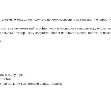
тановки. А откуда он получен, почему произошла остановка - не известн
g система не может найти dotnet, хотя я прописал символическую ссылку
е ссылки и теперь могу запустить dotnet из любого места, но это не помо
?
ать его вручную.
.dotnet.
но при попытки компиляции выдает ошибку