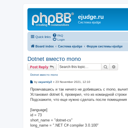
ejudge.ru
Система ejudge
FAQ
Quick links
Login
Board index
Система ejudge
Форум системы ejudge
Dotnet вместо mono
Search
Advanc
Post Reply
Dotnet вместо mono
P
by
zayarniy2
»
23 November 2021, 12:10
o
s
Промчавшись и так ничего не добившись с mono, вычита
t
Установил dotnet 6, проверил, что из командной строки
Подскажите, что еще нужно сделать после помещения в
[language]
id = 73
short_name = "dotnet-cs"
long_name = ".NET C# compiler 3.0.100"