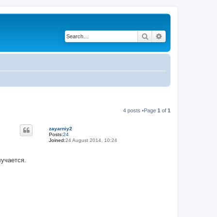
Search
Advanced search
4 posts •Page
1
of
1
zayarniy2
Posts:
24
Joined:
24 August 2014, 10:24
лучается.