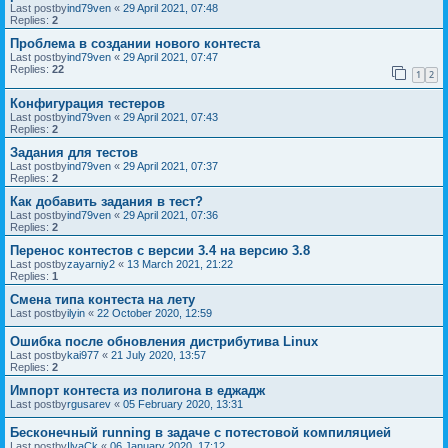
Last postby
ind79ven
«
29 April 2021, 07:48
Replies:
2
Проблема в создании нового контеста
Last postby
ind79ven
«
29 April 2021, 07:47
Replies:
22
1
2
Конфигурация тестеров
Last postby
ind79ven
«
29 April 2021, 07:43
Replies:
2
Задания для тестов
Last postby
ind79ven
«
29 April 2021, 07:37
Replies:
2
Как добавить задания в тест?
Last postby
ind79ven
«
29 April 2021, 07:36
Replies:
2
Перенос контестов с версии 3.4 на версию 3.8
Last postby
zayarniy2
«
13 March 2021, 21:22
Replies:
1
Смена типа контеста на лету
Last postby
ilyin
«
22 October 2020, 12:59
Ошибка после обновления дистрибутива Linux
Last postby
kai977
«
21 July 2020, 13:57
Replies:
2
Импорт контеста из полигона в еджадж
Last postby
rgusarev
«
05 February 2020, 13:31
Бесконечный running в задаче с потестовой компиляцией
Last postby
IlyaCk
«
06 January 2020, 17:12