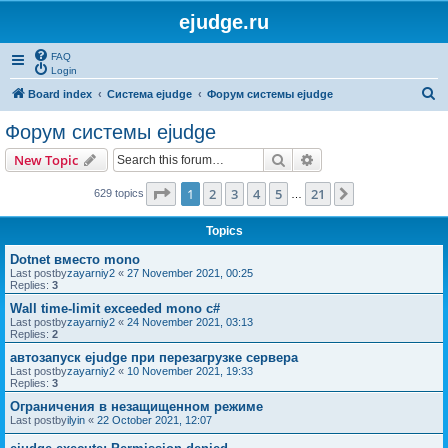
ejudge.ru
FAQ
Login
S
Board index
Система ejudge
Форум системы ejudge
e
Форум системы ejudge
a
Search
Advanced search
New Topic
r
c
Page
1
of
21
1
2
3
4
5
21
Next
629 topics
…
h
Topics
Dotnet вместо mono
Last postby
zayarniy2
«
27 November 2021, 00:25
Replies:
3
Wall time-limit exceeded mono c#
Last postby
zayarniy2
«
24 November 2021, 03:13
Replies:
2
автозапуск ejudge при перезагрузке сервера
Last postby
zayarniy2
«
10 November 2021, 19:33
Replies:
3
Ограничения в незащищенном режиме
Last postby
ilyin
«
22 October 2021, 12:07