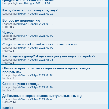
ejudge-execute: Permission denied
Last postby
ilyin
«
29 August 2021, 12:24
Как добавить простейшую задачу?
Last postby
ind79ven
«
29 April 2021, 09:12
Вопрос по применению
Last postby
ind79ven
«
29 April 2021, 09:10
Replies:
3
Чекеры
Last postby
ind79ven
«
29 April 2021, 09:09
Replies:
10
Создание условий в xml на нескольких языках
Last postby
ind79ven
«
29 April 2021, 09:09
Replies:
3
Как создать турнир? И где взять документацию по ejudge?
Last postby
ind79ven
«
29 April 2021, 08:33
Replies:
3
Общий вопрос о системах оценивания и проверяющих
программах.
Last postby
ind79ven
«
29 April 2021, 08:09
Replies:
2
Срочно нужна помощь
Last postby
ind79ven
«
29 April 2021, 08:07
Replies:
3
Добавление в соревнование виртуальных команд
Last postby
ind79ven
«
29 April 2021, 07:49
Replies:
13
pasabc