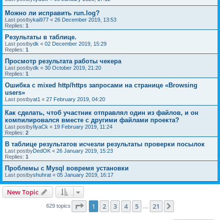
Можно ли исправить run.log?
Last postby
kai977
«
26 December 2019, 13:53
Replies:
1
Результаты в таблице.
Last postby
dk
«
02 December 2019, 15:29
Replies:
1
Просмотр результата работы чекера
Last postby
dk
«
30 October 2019, 21:20
Replies:
1
Ошибка с mixed http/https запросами на странице «Browsing
users»
Last postby
at1
«
27 February 2019, 04:20
Как сделать, чтоб участник отправлял один из файлов, и он
компилировался вместе с другими файлами проекта?
Last postby
IlyaCk
«
19 February 2019, 11:24
Replies:
2
В таблице результатов исчезли результаты проверки посылок
Last postby
DedOK
«
26 January 2019, 15:23
Replies:
1
Проблемы с Mysql вовремя установки
Last postby
shuhrat
«
05 January 2019, 16:17
New Topic
Page
1
of
21
1
2
3
4
5
21
Next
629 topics
…