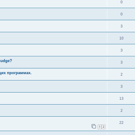
0
0
3
10
3
judge?
3
щих программах.
2
3
13
2
22
1
2