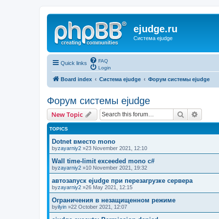
ejudge.ru
Система ejudge
FAQ
Quick links
Login
Board index
Система ejudge
Форум системы ejudge
Форум системы ejudge
Search
Advanc
New Topic
TOPICS
Dotnet вместо mono
by
zayarniy2
»23 November 2021, 12:10
Wall time-limit exceeded mono c#
by
zayarniy2
»10 November 2021, 19:32
автозапуск ejudge при перезагрузке сервера
by
zayarniy2
»26 May 2021, 12:15
Ограничения в незащищенном режиме
by
ilyin
»22 October 2021, 12:07