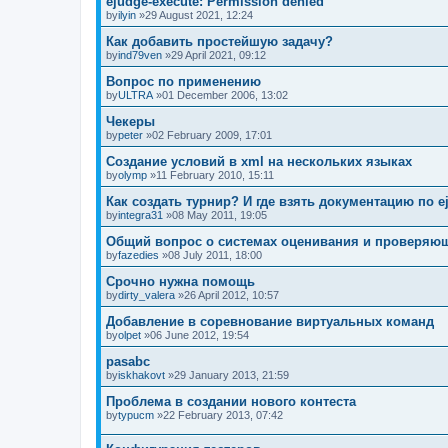
ejudge-execute: Permission denied
by
ilyin
»29 August 2021, 12:24
Как добавить простейшую задачу?
by
ind79ven
»29 April 2021, 09:12
Вопрос по применению
by
ULTRA
»01 December 2006, 13:02
Чекеры
by
peter
»02 February 2009, 17:01
Создание условий в xml на нескольких языках
by
olymp
»11 February 2010, 15:11
Как создать турнир? И где взять документацию по e
by
integra31
»08 May 2011, 19:05
Общий вопрос о системах оценивания и проверяю
by
fazedies
»08 July 2011, 18:00
Срочно нужна помощь
by
dirty_valera
»26 April 2012, 10:57
Добавление в соревнование виртуальных команд
by
olpet
»06 June 2012, 19:54
pasabc
by
iskhakovt
»29 January 2013, 21:59
Проблема в создании нового контеста
by
typucm
»22 February 2013, 07:42