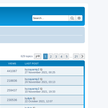
Search
Advanced search
Page
1
of
21
1
2
3
4
5
21
Next
629 topics
…
VIEWS
LAST POST
by
zayarniy2
441087
27 November 2021, 00:25
by
zayarniy2
218836
24 November 2021, 03:13
by
zayarniy2
259437
10 November 2021, 19:33
by
ilyin
230536
22 October 2021, 12:07
by
ilyin