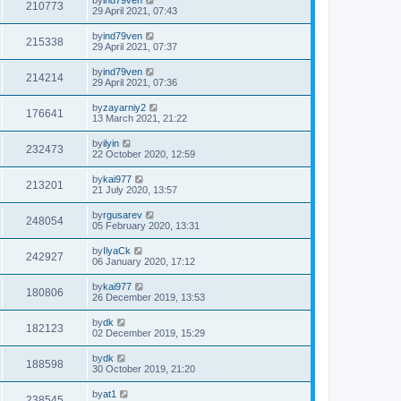
210773
29 April 2021, 07:43
by
ind79ven
215338
29 April 2021, 07:37
by
ind79ven
214214
29 April 2021, 07:36
by
zayarniy2
176641
13 March 2021, 21:22
by
ilyin
232473
22 October 2020, 12:59
by
kai977
213201
21 July 2020, 13:57
by
rgusarev
248054
05 February 2020, 13:31
by
IlyaCk
242927
06 January 2020, 17:12
by
kai977
180806
26 December 2019, 13:53
by
dk
182123
02 December 2019, 15:29
by
dk
188598
30 October 2019, 21:20
by
at1
238545