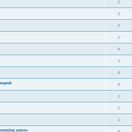
2
2
2
1
0
2
0
ляцией
0
1
1
1
rowsing users»
0