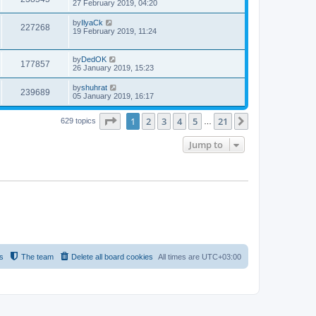
27 February 2019, 04:20
by
IlyaCk
227268
19 February 2019, 11:24
by
DedOK
177857
26 January 2019, 15:23
by
shuhrat
239689
05 January 2019, 16:17
Page
1
of
21
1
2
3
4
5
21
Next
629 topics
…
Jump to
s
The team
Delete all board cookies
All times are
UTC+03:00