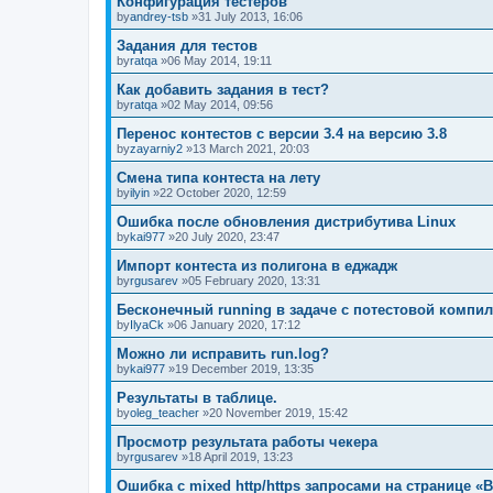
Конфигурация тестеров
by
andrey-tsb
»31 July 2013, 16:06
Задания для тестов
by
ratqa
»06 May 2014, 19:11
Как добавить задания в тест?
by
ratqa
»02 May 2014, 09:56
Перенос контестов с версии 3.4 на версию 3.8
by
zayarniy2
»13 March 2021, 20:03
Смена типа контеста на лету
by
ilyin
»22 October 2020, 12:59
Ошибка после обновления дистрибутива Linux
by
kai977
»20 July 2020, 23:47
Импорт контеста из полигона в еджадж
by
rgusarev
»05 February 2020, 13:31
Бесконечный running в задаче с потестовой компи
by
IlyaCk
»06 January 2020, 17:12
Можно ли исправить run.log?
by
kai977
»19 December 2019, 13:35
Результаты в таблице.
by
oleg_teacher
»20 November 2019, 15:42
Просмотр результата работы чекера
by
rgusarev
»18 April 2019, 13:23
Ошибка с mixed http/https запросами на странице «B