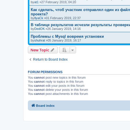
by
at1
»27 February 2019, 04:20
Как сделать, чтоб участник отправлял один из фай
проекта?
by
IlyaCk
»01 February 2019, 22:37
В таблице результатов исчезли результаты провер
by
DedOK
»26 January 2019, 14:16
Проблемы с Mysql вовремя установки
by
shuhrat
»05 January 2019, 16:17
New Topic
Return to Board Index
FORUM PERMISSIONS
You
cannot
post new topics in this forum
You
cannot
reply to topics in this forum
You
cannot
edit your posts in this forum
You
cannot
delete your posts in this forum
You
cannot
post attachments in this forum
Board index