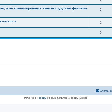
лов, и он компилировался вместе с другими файлами
2
ки посылок
1
0
Contact u
Powered by
phpBB
® Forum Software © phpBB Limited