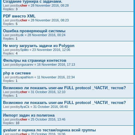
Создание турнира с задачами.
Last postby
cher
«
28 November 2016, 08:28
Replies:
3
PDF вместо XML
Last postby
cher
«
28 November 2016, 08:23
Replies:
5
Ошибка проверяющей системы
Last postby
dk
«
28 November 2016, 00:24
Replies:
1
Не могу загрузить задачи из Polygon
Last postby
Spilito
«
23 November 2016, 12:06
Replies:
4
Фильтры на странице контестов
Last postby
rgusarev
«
16 November 2016, 17:13
php в системе
Last postby
apathism
«
11 November 2016, 22:34
Replies:
1
Возможно ли показать user-ам FULL protocol _ЧАСТИ_ тестов?
Last postby
cher
«
31 October 2016, 12:10
Replies:
1
Возможно ли показать user-ам FULL protocol _ЧАСТИ_ тестов?
Last postby
IlyaCk
«
31 October 2016, 08:40
Импорт задач из полигона
Last postby
cher
«
25 October 2016, 13:46
Replies:
10
gvaluer и оценка по тестам/оценка всей группы
Last postby
cher
«
20 October 2016, 16:06