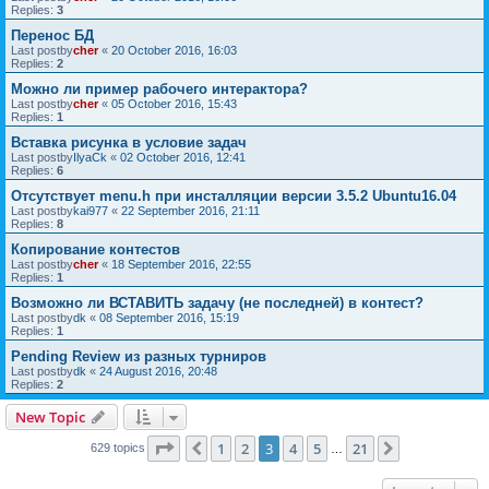
Replies:
3
Перенос БД
Last postby
cher
«
20 October 2016, 16:03
Replies:
2
Можно ли пример рабочего интерактора?
Last postby
cher
«
05 October 2016, 15:43
Replies:
1
Вставка рисунка в условие задач
Last postby
IlyaCk
«
02 October 2016, 12:41
Replies:
6
Отсутствует menu.h при инсталляции версии 3.5.2 Ubuntu16.04
Last postby
kai977
«
22 September 2016, 21:11
Replies:
8
Копирование контестов
Last postby
cher
«
18 September 2016, 22:55
Replies:
1
Возможно ли ВСТАВИТЬ задачу (не последней) в контест?
Last postby
dk
«
08 September 2016, 15:19
Replies:
1
Pending Review из разных турниров
Last postby
dk
«
24 August 2016, 20:48
Replies:
2
New Topic
Page
3
of
21
1
2
3
4
5
21
Previous
Next
629 topics
…