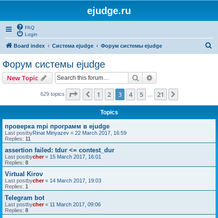
ejudge.ru
FAQ
Login
S
Board index
Система ejudge
Форум системы ejudge
e
Форум системы ejudge
a
Search
Advanced search
New Topic
r
c
Page
3
of
21
1
2
3
4
5
21
Previous
Next
629 topics
…
h
Topics
проверка mpi программ в ejudge
Last postby
Rinat Minyazev
«
22 March 2017, 16:59
Replies:
11
assertion failed: tdur <= contest_dur
Last postby
cher
«
15 March 2017, 16:01
Replies:
8
Virtual Kirov
Last postby
cher
«
14 March 2017, 19:03
Replies:
1
Telegram bot
Last postby
cher
«
11 March 2017, 09:06
Replies:
8