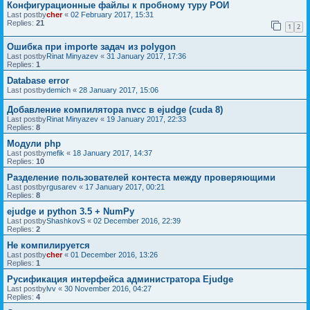
Конфигурационные файлы к пробному туру РОИ
Last postby
cher
«
02 February 2017, 15:31
Replies:
21
1
2
Ошибка при importe задач из polygon
Last postby
Rinat Minyazev
«
31 January 2017, 17:36
Replies:
1
Database error
Last postby
demich
«
28 January 2017, 15:06
Добавление компилятора nvcc в ejudge (cuda 8)
Last postby
Rinat Minyazev
«
19 January 2017, 22:33
Replies:
8
Модули php
Last postby
mefik
«
18 January 2017, 14:37
Replies:
10
Разделение пользователей контеста между проверяющими
Last postby
rgusarev
«
17 January 2017, 00:21
Replies:
8
ejudge и python 3.5 + NumPy
Last postby
ShashkovS
«
02 December 2016, 22:39
Replies:
2
Не компилируется
Last postby
cher
«
01 December 2016, 13:26
Replies:
1
Русификация интерфейса администратора Ejudge
Last postby
lvv
«
30 November 2016, 04:27
Replies:
4