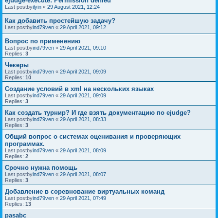
ejudge-execute: Permission denied
Last postby
ilyin
«
29 August 2021, 12:24
Как добавить простейшую задачу?
Last postby
ind79ven
«
29 April 2021, 09:12
Вопрос по применению
Last postby
ind79ven
«
29 April 2021, 09:10
Replies:
3
Чекеры
Last postby
ind79ven
«
29 April 2021, 09:09
Replies:
10
Создание условий в xml на нескольких языках
Last postby
ind79ven
«
29 April 2021, 09:09
Replies:
3
Как создать турнир? И где взять документацию по ejudge?
Last postby
ind79ven
«
29 April 2021, 08:33
Replies:
3
Общий вопрос о системах оценивания и проверяющих
программах.
Last postby
ind79ven
«
29 April 2021, 08:09
Replies:
2
Срочно нужна помощь
Last postby
ind79ven
«
29 April 2021, 08:07
Replies:
3
Добавление в соревнование виртуальных команд
Last postby
ind79ven
«
29 April 2021, 07:49
Replies:
13
pasabc