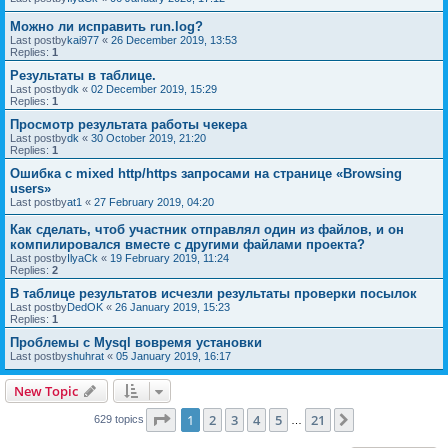
Можно ли исправить run.log?
Last postby
kai977
«
26 December 2019, 13:53
Replies:
1
Результаты в таблице.
Last postby
dk
«
02 December 2019, 15:29
Replies:
1
Просмотр результата работы чекера
Last postby
dk
«
30 October 2019, 21:20
Replies:
1
Ошибка с mixed http/https запросами на странице «Browsing
users»
Last postby
at1
«
27 February 2019, 04:20
Как сделать, чтоб участник отправлял один из файлов, и он
компилировался вместе с другими файлами проекта?
Last postby
IlyaCk
«
19 February 2019, 11:24
Replies:
2
В таблице результатов исчезли результаты проверки посылок
Last postby
DedOK
«
26 January 2019, 15:23
Replies:
1
Проблемы с Mysql вовремя установки
Last postby
shuhrat
«
05 January 2019, 16:17
New Topic
Page
1
of
21
1
2
3
4
5
21
Next
629 topics
…