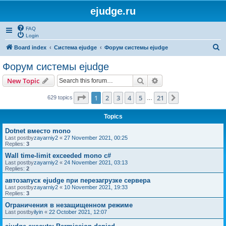
ejudge.ru
FAQ
Login
S
Board index
Система ejudge
Форум системы ejudge
e
Форум системы ejudge
a
Search
Advanced search
New Topic
r
c
Page
1
of
21
1
2
3
4
5
21
Next
629 topics
…
h
Topics
Dotnet вместо mono
Last postby
zayarniy2
«
27 November 2021, 00:25
Replies:
3
Wall time-limit exceeded mono c#
Last postby
zayarniy2
«
24 November 2021, 03:13
Replies:
2
автозапуск ejudge при перезагрузке сервера
Last postby
zayarniy2
«
10 November 2021, 19:33
Replies:
3
Ограничения в незащищенном режиме
Last postby
ilyin
«
22 October 2021, 12:07