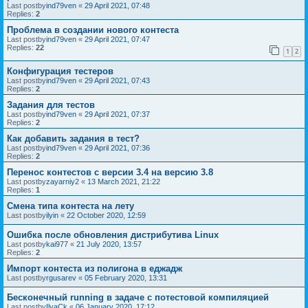
Last postby
ind79ven
«
29 April 2021, 07:48
Replies:
2
Проблема в создании нового контеста
Last postby
ind79ven
«
29 April 2021, 07:47
Replies:
22
1
2
Конфигурация тестеров
Last postby
ind79ven
«
29 April 2021, 07:43
Replies:
2
Задания для тестов
Last postby
ind79ven
«
29 April 2021, 07:37
Replies:
2
Как добавить задания в тест?
Last postby
ind79ven
«
29 April 2021, 07:36
Replies:
2
Перенос контестов с версии 3.4 на версию 3.8
Last postby
zayarniy2
«
13 March 2021, 21:22
Replies:
1
Смена типа контеста на лету
Last postby
ilyin
«
22 October 2020, 12:59
Ошибка после обновления дистрибутива Linux
Last postby
kai977
«
21 July 2020, 13:57
Replies:
2
Импорт контеста из полигона в еджадж
Last postby
rgusarev
«
05 February 2020, 13:31
Бесконечный running в задаче с потестовой компиляцией
Last postby
IlyaCk
«
06 January 2020, 17:12