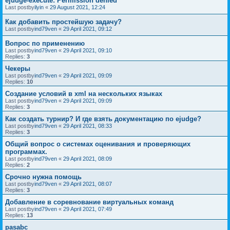
ejudge-execute: Permission denied
Last postby
ilyin
«
29 August 2021, 12:24
Как добавить простейшую задачу?
Last postby
ind79ven
«
29 April 2021, 09:12
Вопрос по применению
Last postby
ind79ven
«
29 April 2021, 09:10
Replies:
3
Чекеры
Last postby
ind79ven
«
29 April 2021, 09:09
Replies:
10
Создание условий в xml на нескольких языках
Last postby
ind79ven
«
29 April 2021, 09:09
Replies:
3
Как создать турнир? И где взять документацию по ejudge?
Last postby
ind79ven
«
29 April 2021, 08:33
Replies:
3
Общий вопрос о системах оценивания и проверяющих
программах.
Last postby
ind79ven
«
29 April 2021, 08:09
Replies:
2
Срочно нужна помощь
Last postby
ind79ven
«
29 April 2021, 08:07
Replies:
3
Добавление в соревнование виртуальных команд
Last postby
ind79ven
«
29 April 2021, 07:49
Replies:
13
pasabc