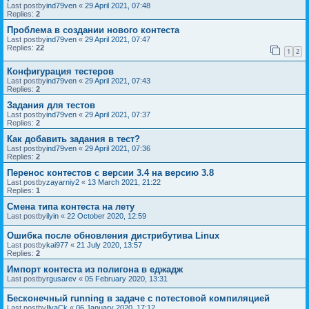
Last postby
ind79ven
«
29 April 2021, 07:48
Replies:
2
Проблема в создании нового контеста
Last postby
ind79ven
«
29 April 2021, 07:47
Replies:
22
1
2
Конфигурация тестеров
Last postby
ind79ven
«
29 April 2021, 07:43
Replies:
2
Задания для тестов
Last postby
ind79ven
«
29 April 2021, 07:37
Replies:
2
Как добавить задания в тест?
Last postby
ind79ven
«
29 April 2021, 07:36
Replies:
2
Перенос контестов с версии 3.4 на версию 3.8
Last postby
zayarniy2
«
13 March 2021, 21:22
Replies:
1
Смена типа контеста на лету
Last postby
ilyin
«
22 October 2020, 12:59
Ошибка после обновления дистрибутива Linux
Last postby
kai977
«
21 July 2020, 13:57
Replies:
2
Импорт контеста из полигона в еджадж
Last postby
rgusarev
«
05 February 2020, 13:31
Бесконечный running в задаче с потестовой компиляцией
Last postby
IlyaCk
«
06 January 2020, 17:12