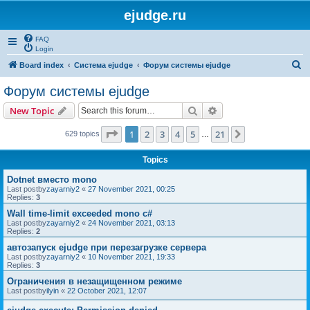
ejudge.ru
FAQ
Login
S
Board index
Система ejudge
Форум системы ejudge
e
Форум системы ejudge
a
Search
Advanced search
New Topic
r
c
Page
1
of
21
1
2
3
4
5
21
Next
629 topics
…
h
Topics
Dotnet вместо mono
Last postby
zayarniy2
«
27 November 2021, 00:25
Replies:
3
Wall time-limit exceeded mono c#
Last postby
zayarniy2
«
24 November 2021, 03:13
Replies:
2
автозапуск ejudge при перезагрузке сервера
Last postby
zayarniy2
«
10 November 2021, 19:33
Replies:
3
Ограничения в незащищенном режиме
Last postby
ilyin
«
22 October 2021, 12:07