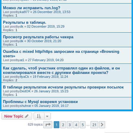
Можно ли исправить run.log?
Last postby
kai977
«
26 December 2019, 13:53
Replies:
1
Результаты в таблице.
Last postby
dk
«
02 December 2019, 15:29
Replies:
1
Просмотр результата работы чекера
Last postby
dk
«
30 October 2019, 21:20
Replies:
1
Ошибка с mixed http/https запросами на странице «Browsing
users»
Last postby
at1
«
27 February 2019, 04:20
Как сделать, чтоб участник отправлял один из файлов, и он
компилировался вместе с другими файлами проекта?
Last postby
IlyaCk
«
19 February 2019, 11:24
Replies:
2
В таблице результатов исчезли результаты проверки посылок
Last postby
DedOK
«
26 January 2019, 15:23
Replies:
1
Проблемы с Mysql вовремя установки
Last postby
shuhrat
«
05 January 2019, 16:17
New Topic
Page
1
of
21
1
2
3
4
5
21
Next
629 topics
…