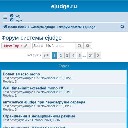
ejudge.ru
FAQ
Login
S
Board index
Система ejudge
Форум системы ejudge
e
Форум системы ejudge
a
Search
Advanced search
New Topic
r
c
Page
1
of
21
1
2
3
4
5
21
Next
629 topics
…
h
Topics
Dotnet вместо mono
Last postby
zayarniy2
«
27 November 2021, 00:25
Replies:
3
Wall time-limit exceeded mono c#
Last postby
zayarniy2
«
24 November 2021, 03:13
Replies:
2
автозапуск ejudge при перезагрузке сервера
Last postby
zayarniy2
«
10 November 2021, 19:33
Replies:
3
Ограничения в незащищенном режиме
Last postby
ilyin
«
22 October 2021, 12:07