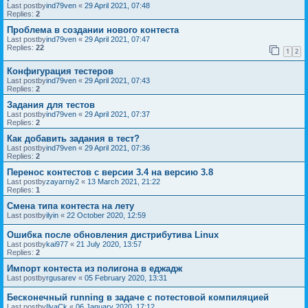
Last postby
ind79ven
«
29 April 2021, 07:48
Replies:
2
Проблема в создании нового контеста
Last postby
ind79ven
«
29 April 2021, 07:47
Replies:
22
1
2
Конфигурация тестеров
Last postby
ind79ven
«
29 April 2021, 07:43
Replies:
2
Задания для тестов
Last postby
ind79ven
«
29 April 2021, 07:37
Replies:
2
Как добавить задания в тест?
Last postby
ind79ven
«
29 April 2021, 07:36
Replies:
2
Перенос контестов с версии 3.4 на версию 3.8
Last postby
zayarniy2
«
13 March 2021, 21:22
Replies:
1
Смена типа контеста на лету
Last postby
ilyin
«
22 October 2020, 12:59
Ошибка после обновления дистрибутива Linux
Last postby
kai977
«
21 July 2020, 13:57
Replies:
2
Импорт контеста из полигона в еджадж
Last postby
rgusarev
«
05 February 2020, 13:31
Бесконечный running в задаче с потестовой компиляцией
Last postby
IlyaCk
«
06 January 2020, 17:12