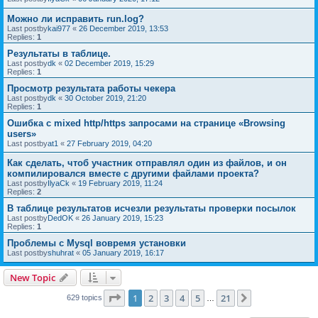
Можно ли исправить run.log?
Last postby
kai977
«
26 December 2019, 13:53
Replies:
1
Результаты в таблице.
Last postby
dk
«
02 December 2019, 15:29
Replies:
1
Просмотр результата работы чекера
Last postby
dk
«
30 October 2019, 21:20
Replies:
1
Ошибка с mixed http/https запросами на странице «Browsing
users»
Last postby
at1
«
27 February 2019, 04:20
Как сделать, чтоб участник отправлял один из файлов, и он
компилировался вместе с другими файлами проекта?
Last postby
IlyaCk
«
19 February 2019, 11:24
Replies:
2
В таблице результатов исчезли результаты проверки посылок
Last postby
DedOK
«
26 January 2019, 15:23
Replies:
1
Проблемы с Mysql вовремя установки
Last postby
shuhrat
«
05 January 2019, 16:17
New Topic
Page
1
of
21
1
2
3
4
5
21
Next
629 topics
…