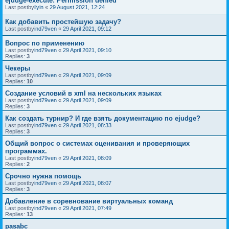
ejudge-execute: Permission denied
Last postby
ilyin
«
29 August 2021, 12:24
Как добавить простейшую задачу?
Last postby
ind79ven
«
29 April 2021, 09:12
Вопрос по применению
Last postby
ind79ven
«
29 April 2021, 09:10
Replies:
3
Чекеры
Last postby
ind79ven
«
29 April 2021, 09:09
Replies:
10
Создание условий в xml на нескольких языках
Last postby
ind79ven
«
29 April 2021, 09:09
Replies:
3
Как создать турнир? И где взять документацию по ejudge?
Last postby
ind79ven
«
29 April 2021, 08:33
Replies:
3
Общий вопрос о системах оценивания и проверяющих
программах.
Last postby
ind79ven
«
29 April 2021, 08:09
Replies:
2
Срочно нужна помощь
Last postby
ind79ven
«
29 April 2021, 08:07
Replies:
3
Добавление в соревнование виртуальных команд
Last postby
ind79ven
«
29 April 2021, 07:49
Replies:
13
pasabc