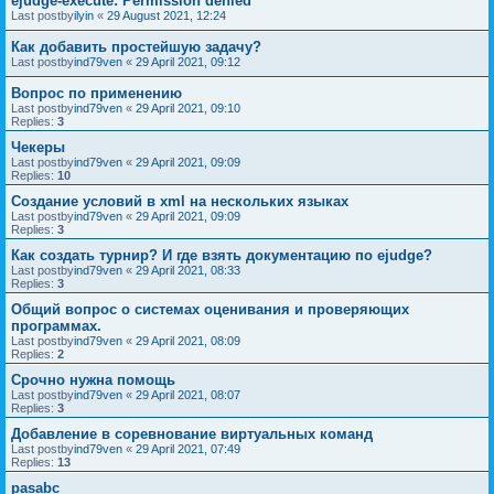
ejudge-execute: Permission denied
Last postby
ilyin
«
29 August 2021, 12:24
Как добавить простейшую задачу?
Last postby
ind79ven
«
29 April 2021, 09:12
Вопрос по применению
Last postby
ind79ven
«
29 April 2021, 09:10
Replies:
3
Чекеры
Last postby
ind79ven
«
29 April 2021, 09:09
Replies:
10
Создание условий в xml на нескольких языках
Last postby
ind79ven
«
29 April 2021, 09:09
Replies:
3
Как создать турнир? И где взять документацию по ejudge?
Last postby
ind79ven
«
29 April 2021, 08:33
Replies:
3
Общий вопрос о системах оценивания и проверяющих
программах.
Last postby
ind79ven
«
29 April 2021, 08:09
Replies:
2
Срочно нужна помощь
Last postby
ind79ven
«
29 April 2021, 08:07
Replies:
3
Добавление в соревнование виртуальных команд
Last postby
ind79ven
«
29 April 2021, 07:49
Replies:
13
pasabc