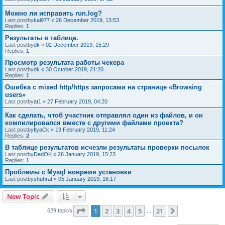
Можно ли исправить run.log?
Last postby
kai977
«
26 December 2019, 13:53
Replies:
1
Результаты в таблице.
Last postby
dk
«
02 December 2019, 15:29
Replies:
1
Просмотр результата работы чекера
Last postby
dk
«
30 October 2019, 21:20
Replies:
1
Ошибка с mixed http/https запросами на странице «Browsing
users»
Last postby
at1
«
27 February 2019, 04:20
Как сделать, чтоб участник отправлял один из файлов, и он
компилировался вместе с другими файлами проекта?
Last postby
IlyaCk
«
19 February 2019, 11:24
Replies:
2
В таблице результатов исчезли результаты проверки посылок
Last postby
DedOK
«
26 January 2019, 15:23
Replies:
1
Проблемы с Mysql вовремя установки
Last postby
shuhrat
«
05 January 2019, 16:17
New Topic
Page
1
of
21
1
2
3
4
5
21
Next
629 topics
…