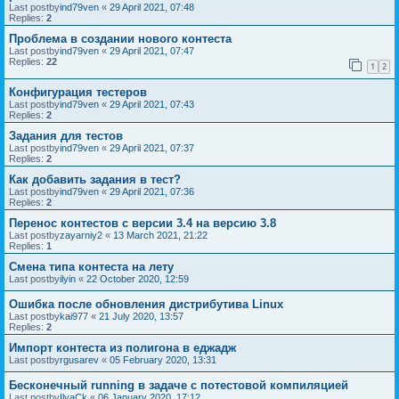
Last postby
ind79ven
«
29 April 2021, 07:48
Replies:
2
Проблема в создании нового контеста
Last postby
ind79ven
«
29 April 2021, 07:47
Replies:
22
1
2
Конфигурация тестеров
Last postby
ind79ven
«
29 April 2021, 07:43
Replies:
2
Задания для тестов
Last postby
ind79ven
«
29 April 2021, 07:37
Replies:
2
Как добавить задания в тест?
Last postby
ind79ven
«
29 April 2021, 07:36
Replies:
2
Перенос контестов с версии 3.4 на версию 3.8
Last postby
zayarniy2
«
13 March 2021, 21:22
Replies:
1
Смена типа контеста на лету
Last postby
ilyin
«
22 October 2020, 12:59
Ошибка после обновления дистрибутива Linux
Last postby
kai977
«
21 July 2020, 13:57
Replies:
2
Импорт контеста из полигона в еджадж
Last postby
rgusarev
«
05 February 2020, 13:31
Бесконечный running в задаче с потестовой компиляцией
Last postby
IlyaCk
«
06 January 2020, 17:12