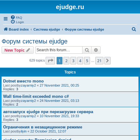
ejudge.ru
FAQ
Login
S
Board index
Система ejudge
Форум системы ejudge
e
Форум системы ejudge
a
Search
Advanced search
New Topic
r
c
Page
1
of
21
1
2
3
4
5
21
Next
629 topics
…
h
Topics
Dotnet вместо mono
Last postby
zayarniy2
«
27 November 2021, 00:25
Replies:
3
Wall time-limit exceeded mono c#
Last postby
zayarniy2
«
24 November 2021, 03:13
Replies:
2
автозапуск ejudge при перезагрузке сервера
Last postby
zayarniy2
«
10 November 2021, 19:33
Replies:
3
Ограничения в незащищенном режиме
Last postby
ilyin
«
22 October 2021, 12:07