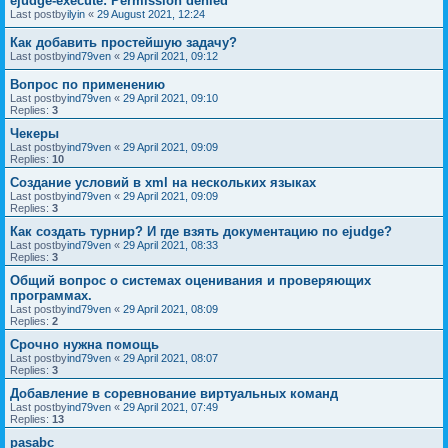
ejudge-execute: Permission denied
Last postby
ilyin
«
29 August 2021, 12:24
Как добавить простейшую задачу?
Last postby
ind79ven
«
29 April 2021, 09:12
Вопрос по применению
Last postby
ind79ven
«
29 April 2021, 09:10
Replies:
3
Чекеры
Last postby
ind79ven
«
29 April 2021, 09:09
Replies:
10
Создание условий в xml на нескольких языках
Last postby
ind79ven
«
29 April 2021, 09:09
Replies:
3
Как создать турнир? И где взять документацию по ejudge?
Last postby
ind79ven
«
29 April 2021, 08:33
Replies:
3
Общий вопрос о системах оценивания и проверяющих
программах.
Last postby
ind79ven
«
29 April 2021, 08:09
Replies:
2
Срочно нужна помощь
Last postby
ind79ven
«
29 April 2021, 08:07
Replies:
3
Добавление в соревнование виртуальных команд
Last postby
ind79ven
«
29 April 2021, 07:49
Replies:
13
pasabc