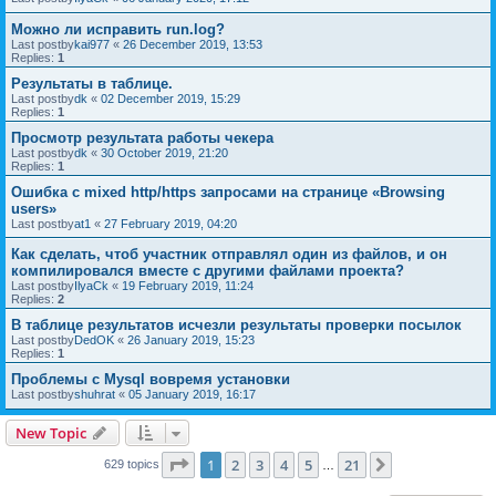
Можно ли исправить run.log?
Last postby
kai977
«
26 December 2019, 13:53
Replies:
1
Результаты в таблице.
Last postby
dk
«
02 December 2019, 15:29
Replies:
1
Просмотр результата работы чекера
Last postby
dk
«
30 October 2019, 21:20
Replies:
1
Ошибка с mixed http/https запросами на странице «Browsing
users»
Last postby
at1
«
27 February 2019, 04:20
Как сделать, чтоб участник отправлял один из файлов, и он
компилировался вместе с другими файлами проекта?
Last postby
IlyaCk
«
19 February 2019, 11:24
Replies:
2
В таблице результатов исчезли результаты проверки посылок
Last postby
DedOK
«
26 January 2019, 15:23
Replies:
1
Проблемы с Mysql вовремя установки
Last postby
shuhrat
«
05 January 2019, 16:17
New Topic
Page
1
of
21
1
2
3
4
5
21
Next
629 topics
…