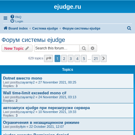
ejudge.ru
FAQ
Login
S
Board index
Система ejudge
Форум системы ejudge
e
Форум системы ejudge
a
Search
Advanced search
New Topic
r
c
Page
1
of
21
1
2
3
4
5
21
Next
629 topics
…
h
Topics
Dotnet вместо mono
Last postby
zayarniy2
«
27 November 2021, 00:25
Replies:
3
Wall time-limit exceeded mono c#
Last postby
zayarniy2
«
24 November 2021, 03:13
Replies:
2
автозапуск ejudge при перезагрузке сервера
Last postby
zayarniy2
«
10 November 2021, 19:33
Replies:
3
Ограничения в незащищенном режиме
Last postby
ilyin
«
22 October 2021, 12:07