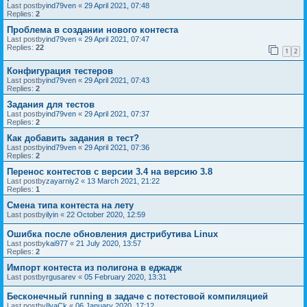
Last postby
ind79ven
«
29 April 2021, 07:48
Replies:
2
Проблема в создании нового контеста
Last postby
ind79ven
«
29 April 2021, 07:47
Replies:
22
1
2
Конфигурация тестеров
Last postby
ind79ven
«
29 April 2021, 07:43
Replies:
2
Задания для тестов
Last postby
ind79ven
«
29 April 2021, 07:37
Replies:
2
Как добавить задания в тест?
Last postby
ind79ven
«
29 April 2021, 07:36
Replies:
2
Перенос контестов с версии 3.4 на версию 3.8
Last postby
zayarniy2
«
13 March 2021, 21:22
Replies:
1
Смена типа контеста на лету
Last postby
ilyin
«
22 October 2020, 12:59
Ошибка после обновления дистрибутива Linux
Last postby
kai977
«
21 July 2020, 13:57
Replies:
2
Импорт контеста из полигона в еджадж
Last postby
rgusarev
«
05 February 2020, 13:31
Бесконечный running в задаче с потестовой компиляцией
Last postby
IlyaCk
«
06 January 2020, 17:12