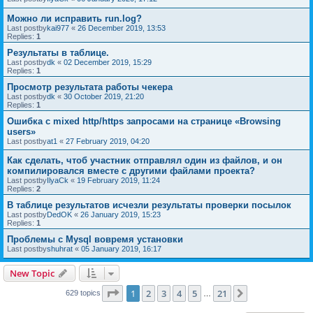
Можно ли исправить run.log?
Last postby
kai977
«
26 December 2019, 13:53
Replies:
1
Результаты в таблице.
Last postby
dk
«
02 December 2019, 15:29
Replies:
1
Просмотр результата работы чекера
Last postby
dk
«
30 October 2019, 21:20
Replies:
1
Ошибка с mixed http/https запросами на странице «Browsing
users»
Last postby
at1
«
27 February 2019, 04:20
Как сделать, чтоб участник отправлял один из файлов, и он
компилировался вместе с другими файлами проекта?
Last postby
IlyaCk
«
19 February 2019, 11:24
Replies:
2
В таблице результатов исчезли результаты проверки посылок
Last postby
DedOK
«
26 January 2019, 15:23
Replies:
1
Проблемы с Mysql вовремя установки
Last postby
shuhrat
«
05 January 2019, 16:17
New Topic
Page
1
of
21
1
2
3
4
5
21
Next
629 topics
…