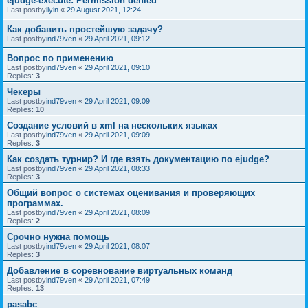
ejudge-execute: Permission denied
Last postby
ilyin
«
29 August 2021, 12:24
Как добавить простейшую задачу?
Last postby
ind79ven
«
29 April 2021, 09:12
Вопрос по применению
Last postby
ind79ven
«
29 April 2021, 09:10
Replies:
3
Чекеры
Last postby
ind79ven
«
29 April 2021, 09:09
Replies:
10
Создание условий в xml на нескольких языках
Last postby
ind79ven
«
29 April 2021, 09:09
Replies:
3
Как создать турнир? И где взять документацию по ejudge?
Last postby
ind79ven
«
29 April 2021, 08:33
Replies:
3
Общий вопрос о системах оценивания и проверяющих
программах.
Last postby
ind79ven
«
29 April 2021, 08:09
Replies:
2
Срочно нужна помощь
Last postby
ind79ven
«
29 April 2021, 08:07
Replies:
3
Добавление в соревнование виртуальных команд
Last postby
ind79ven
«
29 April 2021, 07:49
Replies:
13
pasabc