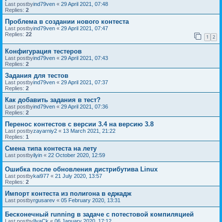
Last postby
ind79ven
«
29 April 2021, 07:48
Replies:
2
Проблема в создании нового контеста
Last postby
ind79ven
«
29 April 2021, 07:47
Replies:
22
1
2
Конфигурация тестеров
Last postby
ind79ven
«
29 April 2021, 07:43
Replies:
2
Задания для тестов
Last postby
ind79ven
«
29 April 2021, 07:37
Replies:
2
Как добавить задания в тест?
Last postby
ind79ven
«
29 April 2021, 07:36
Replies:
2
Перенос контестов с версии 3.4 на версию 3.8
Last postby
zayarniy2
«
13 March 2021, 21:22
Replies:
1
Смена типа контеста на лету
Last postby
ilyin
«
22 October 2020, 12:59
Ошибка после обновления дистрибутива Linux
Last postby
kai977
«
21 July 2020, 13:57
Replies:
2
Импорт контеста из полигона в еджадж
Last postby
rgusarev
«
05 February 2020, 13:31
Бесконечный running в задаче с потестовой компиляцией
Last postby
IlyaCk
«
06 January 2020, 17:12