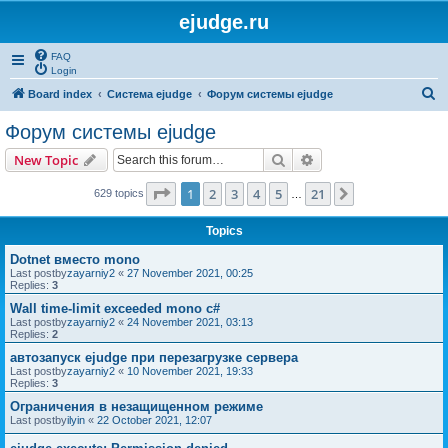
ejudge.ru
FAQ
Login
S
Board index
Система ejudge
Форум системы ejudge
e
Форум системы ejudge
a
Search
Advanced search
New Topic
r
c
Page
1
of
21
1
2
3
4
5
21
Next
629 topics
…
h
Topics
Dotnet вместо mono
Last postby
zayarniy2
«
27 November 2021, 00:25
Replies:
3
Wall time-limit exceeded mono c#
Last postby
zayarniy2
«
24 November 2021, 03:13
Replies:
2
автозапуск ejudge при перезагрузке сервера
Last postby
zayarniy2
«
10 November 2021, 19:33
Replies:
3
Ограничения в незащищенном режиме
Last postby
ilyin
«
22 October 2021, 12:07