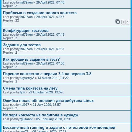
Last postby
ind79ven
«
29 April 2021, 07:48
Replies:
2
Проблема в создании нового контеста
Last postby
ind79ven
«
29 April 2021, 07:47
Replies:
22
1
2
Конфигурация тестеров
Last postby
ind79ven
«
29 April 2021, 07:43
Replies:
2
Задания для тестов
Last postby
ind79ven
«
29 April 2021, 07:37
Replies:
2
Как добавить задания в тест?
Last postby
ind79ven
«
29 April 2021, 07:36
Replies:
2
Перенос контестов с версии 3.4 на версию 3.8
Last postby
zayarniy2
«
13 March 2021, 21:22
Replies:
1
Смена типа контеста на лету
Last postby
ilyin
«
22 October 2020, 12:59
Ошибка после обновления дистрибутива Linux
Last postby
kai977
«
21 July 2020, 13:57
Replies:
2
Импорт контеста из полигона в еджадж
Last postby
rgusarev
«
05 February 2020, 13:31
Бесконечный running в задаче с потестовой компиляцией
Last postby
IlyaCk
«
06 January 2020, 17:12