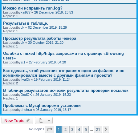
Можно ли исправить run.log?
Last postby
kai977
«
26 December 2019, 13:53
Replies:
1
Результаты в таблице.
Last postby
dk
«
02 December 2019, 15:29
Replies:
1
Просмотр результата работы чекера
Last postby
dk
«
30 October 2019, 21:20
Replies:
1
Ошибка с mixed http/https запросами на странице «Browsing
users»
Last postby
at1
«
27 February 2019, 04:20
Как сделать, чтоб участник отправлял один из файлов, и он
компилировался вместе с другими файлами проекта?
Last postby
IlyaCk
«
19 February 2019, 11:24
Replies:
2
В таблице результатов исчезли результаты проверки посылок
Last postby
DedOK
«
26 January 2019, 15:23
Replies:
1
Проблемы с Mysql вовремя установки
Last postby
shuhrat
«
05 January 2019, 16:17
New Topic
Page
1
of
21
1
2
3
4
5
21
Next
629 topics
…