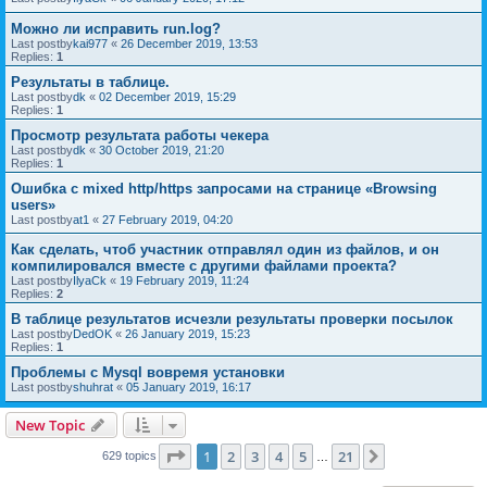
Можно ли исправить run.log?
Last postby
kai977
«
26 December 2019, 13:53
Replies:
1
Результаты в таблице.
Last postby
dk
«
02 December 2019, 15:29
Replies:
1
Просмотр результата работы чекера
Last postby
dk
«
30 October 2019, 21:20
Replies:
1
Ошибка с mixed http/https запросами на странице «Browsing
users»
Last postby
at1
«
27 February 2019, 04:20
Как сделать, чтоб участник отправлял один из файлов, и он
компилировался вместе с другими файлами проекта?
Last postby
IlyaCk
«
19 February 2019, 11:24
Replies:
2
В таблице результатов исчезли результаты проверки посылок
Last postby
DedOK
«
26 January 2019, 15:23
Replies:
1
Проблемы с Mysql вовремя установки
Last postby
shuhrat
«
05 January 2019, 16:17
New Topic
Page
1
of
21
1
2
3
4
5
21
Next
629 topics
…