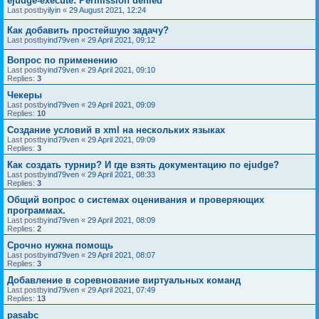
ejudge-execute: Permission denied
Last postby
ilyin
«
29 August 2021, 12:24
Как добавить простейшую задачу?
Last postby
ind79ven
«
29 April 2021, 09:12
Вопрос по применению
Last postby
ind79ven
«
29 April 2021, 09:10
Replies:
3
Чекеры
Last postby
ind79ven
«
29 April 2021, 09:09
Replies:
10
Создание условий в xml на нескольких языках
Last postby
ind79ven
«
29 April 2021, 09:09
Replies:
3
Как создать турнир? И где взять документацию по ejudge?
Last postby
ind79ven
«
29 April 2021, 08:33
Replies:
3
Общий вопрос о системах оценивания и проверяющих
программах.
Last postby
ind79ven
«
29 April 2021, 08:09
Replies:
2
Срочно нужна помощь
Last postby
ind79ven
«
29 April 2021, 08:07
Replies:
3
Добавление в соревнование виртуальных команд
Last postby
ind79ven
«
29 April 2021, 07:49
Replies:
13
pasabc