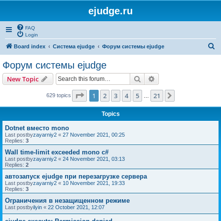
ejudge.ru
FAQ
Login
S
Board index
Система ejudge
Форум системы ejudge
e
Форум системы ejudge
a
Search
Advanced search
New Topic
r
c
Page
1
of
21
1
2
3
4
5
21
Next
629 topics
…
h
Topics
Dotnet вместо mono
Last postby
zayarniy2
«
27 November 2021, 00:25
Replies:
3
Wall time-limit exceeded mono c#
Last postby
zayarniy2
«
24 November 2021, 03:13
Replies:
2
автозапуск ejudge при перезагрузке сервера
Last postby
zayarniy2
«
10 November 2021, 19:33
Replies:
3
Ограничения в незащищенном режиме
Last postby
ilyin
«
22 October 2021, 12:07