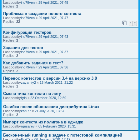
Last postby
ind79ven
«
29 April 2021, 07:48
Replies:
2
Проблема в создании нового контеста
Last postby
ind79ven
«
29 April 2021, 07:47
Replies:
22
1
2
Конфигурация тестеров
Last postby
ind79ven
«
29 April 2021, 07:43
Replies:
2
Задания для тестов
Last postby
ind79ven
«
29 April 2021, 07:37
Replies:
2
Как добавить задания в тест?
Last postby
ind79ven
«
29 April 2021, 07:36
Replies:
2
Перенос контестов с версии 3.4 на версию 3.8
Last postby
zayarniy2
«
13 March 2021, 21:22
Replies:
1
Смена типа контеста на лету
Last postby
ilyin
«
22 October 2020, 12:59
Ошибка после обновления дистрибутива Linux
Last postby
kai977
«
21 July 2020, 13:57
Replies:
2
Импорт контеста из полигона в еджадж
Last postby
rgusarev
«
05 February 2020, 13:31
Бесконечный running в задаче с потестовой компиляцией
Last postby
IlyaCk
«
06 January 2020, 17:12