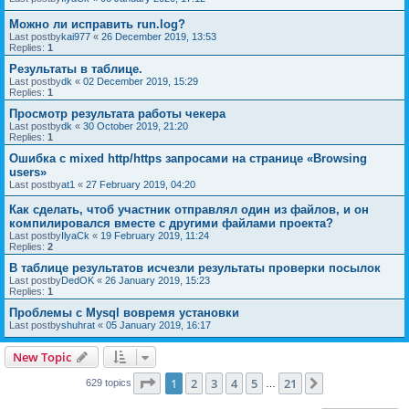
Можно ли исправить run.log?
Last postby
kai977
«
26 December 2019, 13:53
Replies:
1
Результаты в таблице.
Last postby
dk
«
02 December 2019, 15:29
Replies:
1
Просмотр результата работы чекера
Last postby
dk
«
30 October 2019, 21:20
Replies:
1
Ошибка с mixed http/https запросами на странице «Browsing
users»
Last postby
at1
«
27 February 2019, 04:20
Как сделать, чтоб участник отправлял один из файлов, и он
компилировался вместе с другими файлами проекта?
Last postby
IlyaCk
«
19 February 2019, 11:24
Replies:
2
В таблице результатов исчезли результаты проверки посылок
Last postby
DedOK
«
26 January 2019, 15:23
Replies:
1
Проблемы с Mysql вовремя установки
Last postby
shuhrat
«
05 January 2019, 16:17
New Topic
Page
1
of
21
1
2
3
4
5
21
Next
629 topics
…