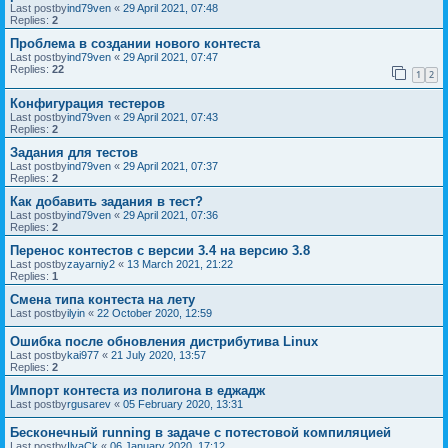
Last postby
ind79ven
«
29 April 2021, 07:48
Replies:
2
Проблема в создании нового контеста
Last postby
ind79ven
«
29 April 2021, 07:47
Replies:
22
1
2
Конфигурация тестеров
Last postby
ind79ven
«
29 April 2021, 07:43
Replies:
2
Задания для тестов
Last postby
ind79ven
«
29 April 2021, 07:37
Replies:
2
Как добавить задания в тест?
Last postby
ind79ven
«
29 April 2021, 07:36
Replies:
2
Перенос контестов с версии 3.4 на версию 3.8
Last postby
zayarniy2
«
13 March 2021, 21:22
Replies:
1
Смена типа контеста на лету
Last postby
ilyin
«
22 October 2020, 12:59
Ошибка после обновления дистрибутива Linux
Last postby
kai977
«
21 July 2020, 13:57
Replies:
2
Импорт контеста из полигона в еджадж
Last postby
rgusarev
«
05 February 2020, 13:31
Бесконечный running в задаче с потестовой компиляцией
Last postby
IlyaCk
«
06 January 2020, 17:12