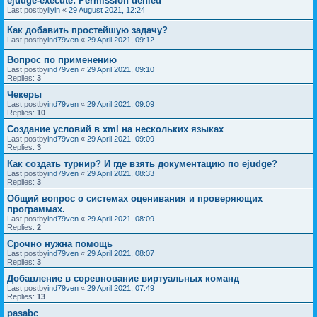
ejudge-execute: Permission denied
Last postby
ilyin
«
29 August 2021, 12:24
Как добавить простейшую задачу?
Last postby
ind79ven
«
29 April 2021, 09:12
Вопрос по применению
Last postby
ind79ven
«
29 April 2021, 09:10
Replies:
3
Чекеры
Last postby
ind79ven
«
29 April 2021, 09:09
Replies:
10
Создание условий в xml на нескольких языках
Last postby
ind79ven
«
29 April 2021, 09:09
Replies:
3
Как создать турнир? И где взять документацию по ejudge?
Last postby
ind79ven
«
29 April 2021, 08:33
Replies:
3
Общий вопрос о системах оценивания и проверяющих
программах.
Last postby
ind79ven
«
29 April 2021, 08:09
Replies:
2
Срочно нужна помощь
Last postby
ind79ven
«
29 April 2021, 08:07
Replies:
3
Добавление в соревнование виртуальных команд
Last postby
ind79ven
«
29 April 2021, 07:49
Replies:
13
pasabc