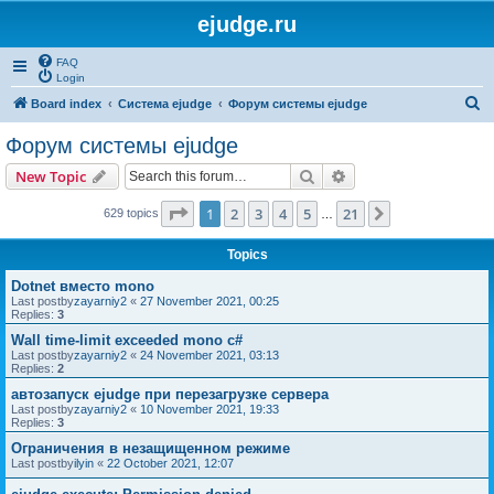
ejudge.ru
FAQ
Login
S
Board index
Система ejudge
Форум системы ejudge
e
Форум системы ejudge
a
Search
Advanced search
New Topic
r
c
Page
1
of
21
1
2
3
4
5
21
Next
629 topics
…
h
Topics
Dotnet вместо mono
Last postby
zayarniy2
«
27 November 2021, 00:25
Replies:
3
Wall time-limit exceeded mono c#
Last postby
zayarniy2
«
24 November 2021, 03:13
Replies:
2
автозапуск ejudge при перезагрузке сервера
Last postby
zayarniy2
«
10 November 2021, 19:33
Replies:
3
Ограничения в незащищенном режиме
Last postby
ilyin
«
22 October 2021, 12:07