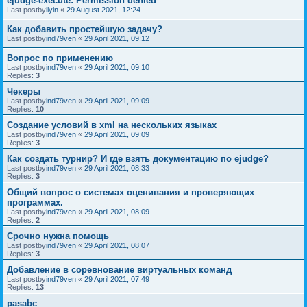
ejudge-execute: Permission denied
Last postby
ilyin
«
29 August 2021, 12:24
Как добавить простейшую задачу?
Last postby
ind79ven
«
29 April 2021, 09:12
Вопрос по применению
Last postby
ind79ven
«
29 April 2021, 09:10
Replies:
3
Чекеры
Last postby
ind79ven
«
29 April 2021, 09:09
Replies:
10
Создание условий в xml на нескольких языках
Last postby
ind79ven
«
29 April 2021, 09:09
Replies:
3
Как создать турнир? И где взять документацию по ejudge?
Last postby
ind79ven
«
29 April 2021, 08:33
Replies:
3
Общий вопрос о системах оценивания и проверяющих
программах.
Last postby
ind79ven
«
29 April 2021, 08:09
Replies:
2
Срочно нужна помощь
Last postby
ind79ven
«
29 April 2021, 08:07
Replies:
3
Добавление в соревнование виртуальных команд
Last postby
ind79ven
«
29 April 2021, 07:49
Replies:
13
pasabc