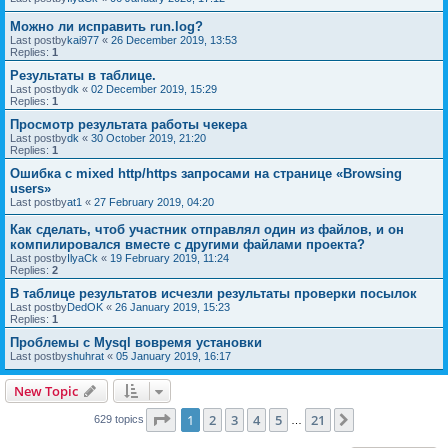
Можно ли исправить run.log?
Last postby
kai977
«
26 December 2019, 13:53
Replies:
1
Результаты в таблице.
Last postby
dk
«
02 December 2019, 15:29
Replies:
1
Просмотр результата работы чекера
Last postby
dk
«
30 October 2019, 21:20
Replies:
1
Ошибка с mixed http/https запросами на странице «Browsing
users»
Last postby
at1
«
27 February 2019, 04:20
Как сделать, чтоб участник отправлял один из файлов, и он
компилировался вместе с другими файлами проекта?
Last postby
IlyaCk
«
19 February 2019, 11:24
Replies:
2
В таблице результатов исчезли результаты проверки посылок
Last postby
DedOK
«
26 January 2019, 15:23
Replies:
1
Проблемы с Mysql вовремя установки
Last postby
shuhrat
«
05 January 2019, 16:17
New Topic
Page
1
of
21
1
2
3
4
5
21
Next
629 topics
…