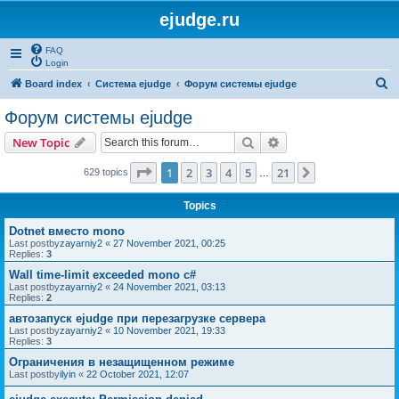
ejudge.ru
FAQ
Login
S
Board index
Система ejudge
Форум системы ejudge
e
Форум системы ejudge
a
Search
Advanced search
New Topic
r
c
Page
1
of
21
1
2
3
4
5
21
Next
629 topics
…
h
Topics
Dotnet вместо mono
Last postby
zayarniy2
«
27 November 2021, 00:25
Replies:
3
Wall time-limit exceeded mono c#
Last postby
zayarniy2
«
24 November 2021, 03:13
Replies:
2
автозапуск ejudge при перезагрузке сервера
Last postby
zayarniy2
«
10 November 2021, 19:33
Replies:
3
Ограничения в незащищенном режиме
Last postby
ilyin
«
22 October 2021, 12:07