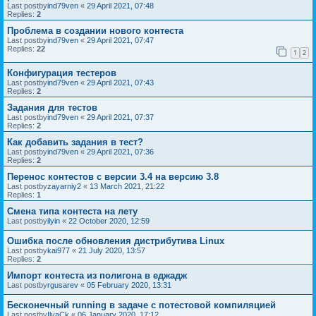
Last postby
ind79ven
«
29 April 2021, 07:48
Replies:
2
Проблема в создании нового контеста
Last postby
ind79ven
«
29 April 2021, 07:47
Replies:
22
1
2
Конфигурация тестеров
Last postby
ind79ven
«
29 April 2021, 07:43
Replies:
2
Задания для тестов
Last postby
ind79ven
«
29 April 2021, 07:37
Replies:
2
Как добавить задания в тест?
Last postby
ind79ven
«
29 April 2021, 07:36
Replies:
2
Перенос контестов с версии 3.4 на версию 3.8
Last postby
zayarniy2
«
13 March 2021, 21:22
Replies:
1
Смена типа контеста на лету
Last postby
ilyin
«
22 October 2020, 12:59
Ошибка после обновления дистрибутива Linux
Last postby
kai977
«
21 July 2020, 13:57
Replies:
2
Импорт контеста из полигона в еджадж
Last postby
rgusarev
«
05 February 2020, 13:31
Бесконечный running в задаче с потестовой компиляцией
Last postby
IlyaCk
«
06 January 2020, 17:12