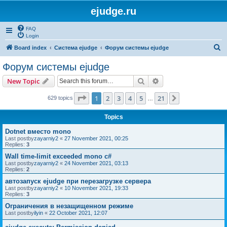
ejudge.ru
FAQ
Login
S
Board index
Система ejudge
Форум системы ejudge
e
Форум системы ejudge
a
Search
Advanced search
New Topic
r
c
Page
1
of
21
1
2
3
4
5
21
Next
629 topics
…
h
Topics
Dotnet вместо mono
Last postby
zayarniy2
«
27 November 2021, 00:25
Replies:
3
Wall time-limit exceeded mono c#
Last postby
zayarniy2
«
24 November 2021, 03:13
Replies:
2
автозапуск ejudge при перезагрузке сервера
Last postby
zayarniy2
«
10 November 2021, 19:33
Replies:
3
Ограничения в незащищенном режиме
Last postby
ilyin
«
22 October 2021, 12:07