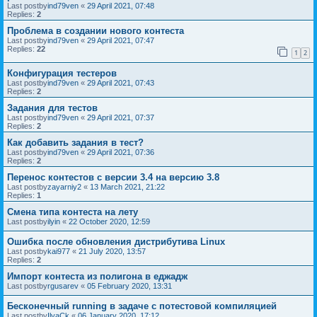
Last postby
ind79ven
«
29 April 2021, 07:48
Replies:
2
Проблема в создании нового контеста
Last postby
ind79ven
«
29 April 2021, 07:47
Replies:
22
1
2
Конфигурация тестеров
Last postby
ind79ven
«
29 April 2021, 07:43
Replies:
2
Задания для тестов
Last postby
ind79ven
«
29 April 2021, 07:37
Replies:
2
Как добавить задания в тест?
Last postby
ind79ven
«
29 April 2021, 07:36
Replies:
2
Перенос контестов с версии 3.4 на версию 3.8
Last postby
zayarniy2
«
13 March 2021, 21:22
Replies:
1
Смена типа контеста на лету
Last postby
ilyin
«
22 October 2020, 12:59
Ошибка после обновления дистрибутива Linux
Last postby
kai977
«
21 July 2020, 13:57
Replies:
2
Импорт контеста из полигона в еджадж
Last postby
rgusarev
«
05 February 2020, 13:31
Бесконечный running в задаче с потестовой компиляцией
Last postby
IlyaCk
«
06 January 2020, 17:12