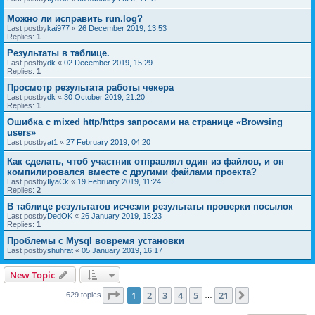
Можно ли исправить run.log?
Last postby
kai977
«
26 December 2019, 13:53
Replies:
1
Результаты в таблице.
Last postby
dk
«
02 December 2019, 15:29
Replies:
1
Просмотр результата работы чекера
Last postby
dk
«
30 October 2019, 21:20
Replies:
1
Ошибка с mixed http/https запросами на странице «Browsing
users»
Last postby
at1
«
27 February 2019, 04:20
Как сделать, чтоб участник отправлял один из файлов, и он
компилировался вместе с другими файлами проекта?
Last postby
IlyaCk
«
19 February 2019, 11:24
Replies:
2
В таблице результатов исчезли результаты проверки посылок
Last postby
DedOK
«
26 January 2019, 15:23
Replies:
1
Проблемы с Mysql вовремя установки
Last postby
shuhrat
«
05 January 2019, 16:17
New Topic
Page
1
of
21
1
2
3
4
5
21
Next
629 topics
…