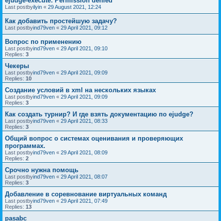
ejudge-execute: Permission denied
Last postby
ilyin
«
29 August 2021, 12:24
Как добавить простейшую задачу?
Last postby
ind79ven
«
29 April 2021, 09:12
Вопрос по применению
Last postby
ind79ven
«
29 April 2021, 09:10
Replies:
3
Чекеры
Last postby
ind79ven
«
29 April 2021, 09:09
Replies:
10
Создание условий в xml на нескольких языках
Last postby
ind79ven
«
29 April 2021, 09:09
Replies:
3
Как создать турнир? И где взять документацию по ejudge?
Last postby
ind79ven
«
29 April 2021, 08:33
Replies:
3
Общий вопрос о системах оценивания и проверяющих
программах.
Last postby
ind79ven
«
29 April 2021, 08:09
Replies:
2
Срочно нужна помощь
Last postby
ind79ven
«
29 April 2021, 08:07
Replies:
3
Добавление в соревнование виртуальных команд
Last postby
ind79ven
«
29 April 2021, 07:49
Replies:
13
pasabc