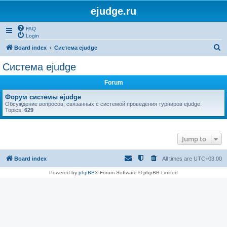
ejudge.ru
FAQ
Login
S
Board index
Система ejudge
e
Система ejudge
a
Forum
r
c
Форум системы ejudge
Обсуждение вопросов, связанных с системой проведения турниров ejudge.
h
Topics:
629
Jump to
Board index
All times are
UTC+03:00
Powered by
phpBB
® Forum Software © phpBB Limited