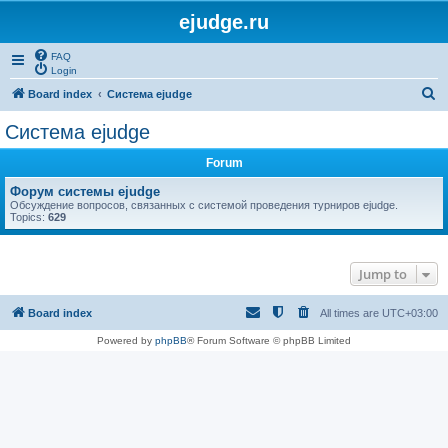
ejudge.ru
FAQ
Login
S
Board index
Система ejudge
e
Система ejudge
a
Forum
r
c
Форум системы ejudge
Обсуждение вопросов, связанных с системой проведения турниров ejudge.
h
Topics:
629
Jump to
Board index
All times are
UTC+03:00
Powered by
phpBB
® Forum Software © phpBB Limited