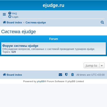
ejudge.ru
FAQ
Login
S
Board index
Система ejudge
e
Система ejudge
a
Forum
r
c
Форум системы ejudge
Обсуждение вопросов, связанных с системой проведения турниров ejudge.
h
Topics:
629
Jump to
Board index
All times are
UTC+03:00
Powered by
phpBB
® Forum Software © phpBB Limited