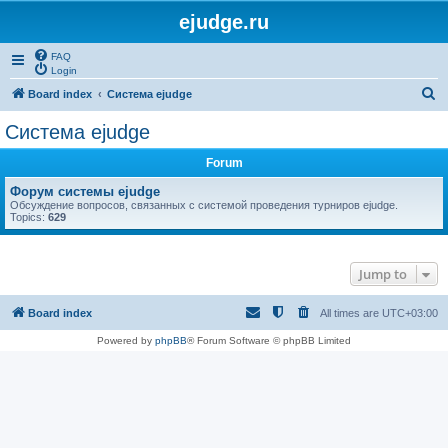
ejudge.ru
FAQ
Login
S
Board index
Система ejudge
e
Система ejudge
a
Forum
r
c
Форум системы ejudge
Обсуждение вопросов, связанных с системой проведения турниров ejudge.
h
Topics:
629
Jump to
Board index
All times are
UTC+03:00
Powered by
phpBB
® Forum Software © phpBB Limited