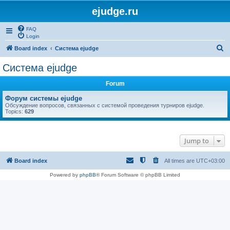
ejudge.ru
FAQ
Login
S
Board index
Система ejudge
e
Система ejudge
a
Forum
r
c
Форум системы ejudge
Обсуждение вопросов, связанных с системой проведения турниров ejudge.
h
Topics:
629
Jump to
Board index
All times are
UTC+03:00
Powered by
phpBB
® Forum Software © phpBB Limited