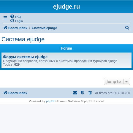
ejudge.ru
FAQ
Login
S
Board index
Система ejudge
e
Система ejudge
a
Forum
r
c
Форум системы ejudge
Обсуждение вопросов, связанных с системой проведения турниров ejudge.
h
Topics:
629
Jump to
Board index
All times are
UTC+03:00
Powered by
phpBB
® Forum Software © phpBB Limited