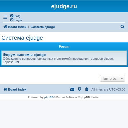
ejudge.ru
FAQ
Login
S
Board index
Система ejudge
e
Система ejudge
a
Forum
r
c
Форум системы ejudge
Обсуждение вопросов, связанных с системой проведения турниров ejudge.
h
Topics:
629
Jump to
Board index
All times are
UTC+03:00
Powered by
phpBB
® Forum Software © phpBB Limited