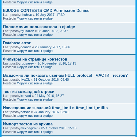
Postedin
Форум системы ejudge
EJUDGE-CONTESTS-CMD Permission Denied
Last postby
shuhrat
«
10 July 2017, 17:30
Postedin
Форум системы ejudge
Полномочия пользователя в ejudge
Last postby
rgusarev
«
08 June 2017, 20:37
Postedin
Форум системы ejudge
Database error
Last postby
demich
«
28 January 2017, 15:06
Postedin
Форум системы ejudge
Фильтры на странице контестов
Last postby
rgusarev
«
16 November 2016, 17:13
Postedin
Форум системы ejudge
Возможно ли показать user-ам FULL protocol _ЧАСТИ_ тестов?
Last postby
IlyaCk
«
31 October 2016, 08:40
Postedin
Форум системы ejudge
тест из командной строки
Last postby
kreved
«
24 May 2016, 15:27
Postedin
Форум системы ejudge
Наследование значений time_limit и time_limit_millis
Last postby
hotsnr
«
24 January 2016, 03:01
Postedin
Форум системы ejudge
Импорт тестов из архива
Last postby
alexbagirov
«
05 October 2015, 15:13
Postedin
Форум системы ejudge