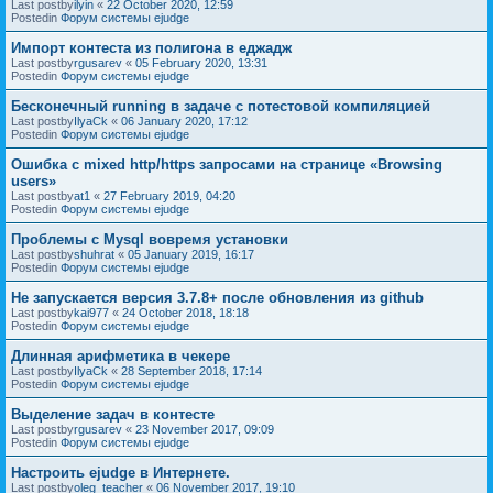
Last postby
ilyin
«
22 October 2020, 12:59
Postedin
Форум системы ejudge
Импорт контеста из полигона в еджадж
Last postby
rgusarev
«
05 February 2020, 13:31
Postedin
Форум системы ejudge
Бесконечный running в задаче с потестовой компиляцией
Last postby
IlyaCk
«
06 January 2020, 17:12
Postedin
Форум системы ejudge
Ошибка с mixed http/https запросами на странице «Browsing
users»
Last postby
at1
«
27 February 2019, 04:20
Postedin
Форум системы ejudge
Проблемы с Mysql вовремя установки
Last postby
shuhrat
«
05 January 2019, 16:17
Postedin
Форум системы ejudge
Не запускается версия 3.7.8+ после обновления из github
Last postby
kai977
«
24 October 2018, 18:18
Postedin
Форум системы ejudge
Длинная арифметика в чекере
Last postby
IlyaCk
«
28 September 2018, 17:14
Postedin
Форум системы ejudge
Выделение задач в контесте
Last postby
rgusarev
«
23 November 2017, 09:09
Postedin
Форум системы ejudge
Настроить ejudge в Интернете.
Last postby
oleg_teacher
«
06 November 2017, 19:10