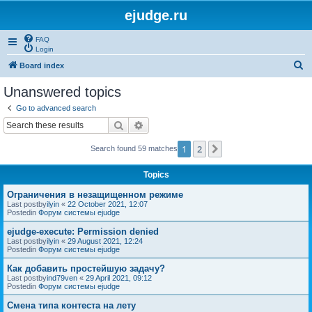
ejudge.ru
FAQ
Login
S
Board index
e
Unanswered topics
a
Go to advanced search
r
Search
Advanced search
c
1
2
Next
Search found 59 matches
h
Topics
Ограничения в незащищенном режиме
Last postby
ilyin
«
22 October 2021, 12:07
Postedin
Форум системы ejudge
ejudge-execute: Permission denied
Last postby
ilyin
«
29 August 2021, 12:24
Postedin
Форум системы ejudge
Как добавить простейшую задачу?
Last postby
ind79ven
«
29 April 2021, 09:12
Postedin
Форум системы ejudge
Смена типа контеста на лету