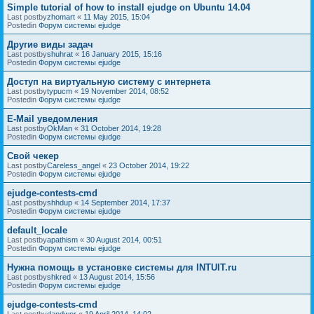
Simple tutorial of how to install ejudge on Ubuntu 14.04
Last postby
zhomart
«
11 May 2015, 15:04
Postedin
Форум системы ejudge
Другие виды задач
Last postby
shuhrat
«
16 January 2015, 15:16
Postedin
Форум системы ejudge
Доступ на виртуальную систему с интернета
Last postby
typucm
«
19 November 2014, 08:52
Postedin
Форум системы ejudge
E-Mail уведомления
Last postby
OkMan
«
31 October 2014, 19:28
Postedin
Форум системы ejudge
Свой чекер
Last postby
Careless_angel
«
23 October 2014, 19:22
Postedin
Форум системы ejudge
ejudge-contests-cmd
Last postby
shhdup
«
14 September 2014, 17:37
Postedin
Форум системы ejudge
default_locale
Last postby
apathism
«
30 August 2014, 00:51
Postedin
Форум системы ejudge
Нужна помощь в установке системы для INTUIT.ru
Last postby
shkred
«
13 August 2014, 15:56
Postedin
Форум системы ejudge
ejudge-contests-cmd
Last postby
dandwor
«
19 April 2014, 14:02