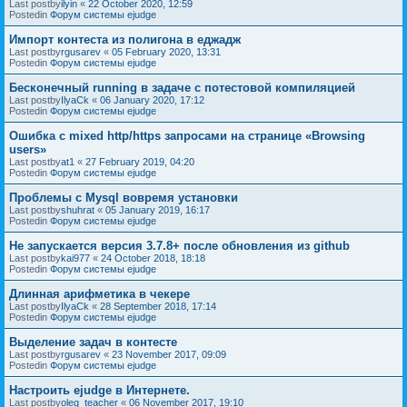
Last postby
ilyin
«
22 October 2020, 12:59
Postedin
Форум системы ejudge
Импорт контеста из полигона в еджадж
Last postby
rgusarev
«
05 February 2020, 13:31
Postedin
Форум системы ejudge
Бесконечный running в задаче с потестовой компиляцией
Last postby
IlyaCk
«
06 January 2020, 17:12
Postedin
Форум системы ejudge
Ошибка с mixed http/https запросами на странице «Browsing
users»
Last postby
at1
«
27 February 2019, 04:20
Postedin
Форум системы ejudge
Проблемы с Mysql вовремя установки
Last postby
shuhrat
«
05 January 2019, 16:17
Postedin
Форум системы ejudge
Не запускается версия 3.7.8+ после обновления из github
Last postby
kai977
«
24 October 2018, 18:18
Postedin
Форум системы ejudge
Длинная арифметика в чекере
Last postby
IlyaCk
«
28 September 2018, 17:14
Postedin
Форум системы ejudge
Выделение задач в контесте
Last postby
rgusarev
«
23 November 2017, 09:09
Postedin
Форум системы ejudge
Настроить ejudge в Интернете.
Last postby
oleg_teacher
«
06 November 2017, 19:10