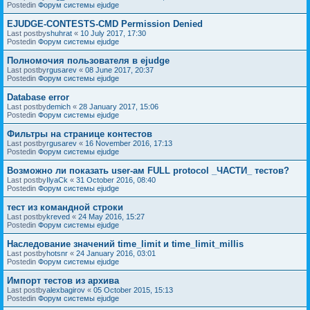
Postedin
Форум системы ejudge
EJUDGE-CONTESTS-CMD Permission Denied
Last postby
shuhrat
«
10 July 2017, 17:30
Postedin
Форум системы ejudge
Полномочия пользователя в ejudge
Last postby
rgusarev
«
08 June 2017, 20:37
Postedin
Форум системы ejudge
Database error
Last postby
demich
«
28 January 2017, 15:06
Postedin
Форум системы ejudge
Фильтры на странице контестов
Last postby
rgusarev
«
16 November 2016, 17:13
Postedin
Форум системы ejudge
Возможно ли показать user-ам FULL protocol _ЧАСТИ_ тестов?
Last postby
IlyaCk
«
31 October 2016, 08:40
Postedin
Форум системы ejudge
тест из командной строки
Last postby
kreved
«
24 May 2016, 15:27
Postedin
Форум системы ejudge
Наследование значений time_limit и time_limit_millis
Last postby
hotsnr
«
24 January 2016, 03:01
Postedin
Форум системы ejudge
Импорт тестов из архива
Last postby
alexbagirov
«
05 October 2015, 15:13
Postedin
Форум системы ejudge