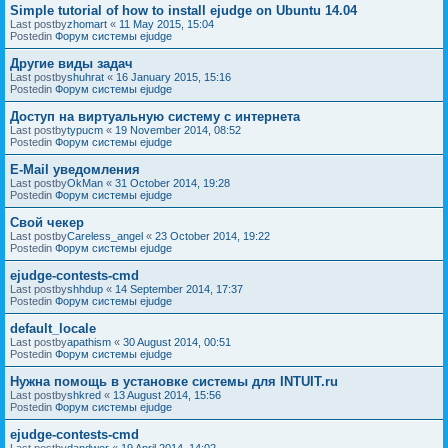
Simple tutorial of how to install ejudge on Ubuntu 14.04
Last postby
zhomart
«
11 May 2015, 15:04
Postedin
Форум системы ejudge
Другие виды задач
Last postby
shuhrat
«
16 January 2015, 15:16
Postedin
Форум системы ejudge
Доступ на виртуальную систему с интернета
Last postby
typucm
«
19 November 2014, 08:52
Postedin
Форум системы ejudge
E-Mail уведомления
Last postby
OkMan
«
31 October 2014, 19:28
Postedin
Форум системы ejudge
Свой чекер
Last postby
Careless_angel
«
23 October 2014, 19:22
Postedin
Форум системы ejudge
ejudge-contests-cmd
Last postby
shhdup
«
14 September 2014, 17:37
Postedin
Форум системы ejudge
default_locale
Last postby
apathism
«
30 August 2014, 00:51
Postedin
Форум системы ejudge
Нужна помощь в установке системы для INTUIT.ru
Last postby
shkred
«
13 August 2014, 15:56
Postedin
Форум системы ejudge
ejudge-contests-cmd
Last postby
dandwor
«
19 April 2014, 14:02