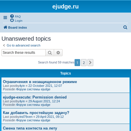
ejudge.ru
FAQ
Login
S
Board index
e
Unanswered topics
a
Go to advanced search
r
Search
Advanced search
c
1
2
Next
Search found 59 matches
h
Topics
Ограничения в незащищенном режиме
Last postby
ilyin
«
22 October 2021, 12:07
Postedin
Форум системы ejudge
ejudge-execute: Permission denied
Last postby
ilyin
«
29 August 2021, 12:24
Postedin
Форум системы ejudge
Как добавить простейшую задачу?
Last postby
ind79ven
«
29 April 2021, 09:12
Postedin
Форум системы ejudge
Смена типа контеста на лету