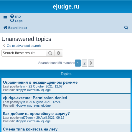
ejudge.ru
FAQ
Login
S
Board index
e
Unanswered topics
a
Go to advanced search
r
Search
Advanced search
c
1
2
Next
Search found 59 matches
h
Topics
Ограничения в незащищенном режиме
Last postby
ilyin
«
22 October 2021, 12:07
Postedin
Форум системы ejudge
ejudge-execute: Permission denied
Last postby
ilyin
«
29 August 2021, 12:24
Postedin
Форум системы ejudge
Как добавить простейшую задачу?
Last postby
ind79ven
«
29 April 2021, 09:12
Postedin
Форум системы ejudge
Смена типа контеста на лету