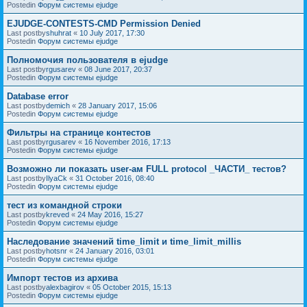
Postedin
Форум системы ejudge
EJUDGE-CONTESTS-CMD Permission Denied
Last postby
shuhrat
«
10 July 2017, 17:30
Postedin
Форум системы ejudge
Полномочия пользователя в ejudge
Last postby
rgusarev
«
08 June 2017, 20:37
Postedin
Форум системы ejudge
Database error
Last postby
demich
«
28 January 2017, 15:06
Postedin
Форум системы ejudge
Фильтры на странице контестов
Last postby
rgusarev
«
16 November 2016, 17:13
Postedin
Форум системы ejudge
Возможно ли показать user-ам FULL protocol _ЧАСТИ_ тестов?
Last postby
IlyaCk
«
31 October 2016, 08:40
Postedin
Форум системы ejudge
тест из командной строки
Last postby
kreved
«
24 May 2016, 15:27
Postedin
Форум системы ejudge
Наследование значений time_limit и time_limit_millis
Last postby
hotsnr
«
24 January 2016, 03:01
Postedin
Форум системы ejudge
Импорт тестов из архива
Last postby
alexbagirov
«
05 October 2015, 15:13
Postedin
Форум системы ejudge