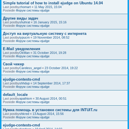
Simple tutorial of how to install ejudge on Ubuntu 14.04
Last postby
zhomart
«
11 May 2015, 15:04
Postedin
Форум системы ejudge
Другие виды задач
Last postby
shuhrat
«
16 January 2015, 15:16
Postedin
Форум системы ejudge
Доступ на виртуальную систему с интернета
Last postby
typucm
«
19 November 2014, 08:52
Postedin
Форум системы ejudge
E-Mail уведомления
Last postby
OkMan
«
31 October 2014, 19:28
Postedin
Форум системы ejudge
Свой чекер
Last postby
Careless_angel
«
23 October 2014, 19:22
Postedin
Форум системы ejudge
ejudge-contests-cmd
Last postby
shhdup
«
14 September 2014, 17:37
Postedin
Форум системы ejudge
default_locale
Last postby
apathism
«
30 August 2014, 00:51
Postedin
Форум системы ejudge
Нужна помощь в установке системы для INTUIT.ru
Last postby
shkred
«
13 August 2014, 15:56
Postedin
Форум системы ejudge
ejudge-contests-cmd
Last postby
dandwor
«
19 April 2014, 14:02