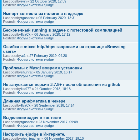
Last postby
ilyin
«
22 October 2020, 12:59
Postedin
Форум системы ejudge
Импорт контеста из полигона в еджадж
Last postby
rgusarev
«
05 February 2020, 13:31
Postedin
Форум системы ejudge
Бесконечный running в задаче с потестовой компиляцией
Last postby
IlyaCk
«
06 January 2020, 17:12
Postedin
Форум системы ejudge
Ошибка с mixed http/https запросами на странице «Browsing
users»
Last postby
at1
«
27 February 2019, 04:20
Postedin
Форум системы ejudge
Проблемы с Mysql вовремя установки
Last postby
shuhrat
«
05 January 2019, 16:17
Postedin
Форум системы ejudge
Не запускается версия 3.7.8+ после обновления из github
Last postby
kai977
«
24 October 2018, 18:18
Postedin
Форум системы ejudge
Длинная арифметика в чекере
Last postby
IlyaCk
«
28 September 2018, 17:14
Postedin
Форум системы ejudge
Выделение задач в контесте
Last postby
rgusarev
«
23 November 2017, 09:09
Postedin
Форум системы ejudge
Настроить ejudge в Интернете.
Last postby
oleg_teacher
«
06 November 2017, 19:10