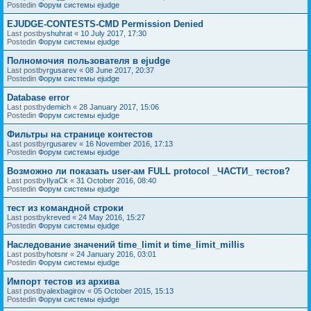
Postedin
Форум системы ejudge
EJUDGE-CONTESTS-CMD Permission Denied
Last postby
shuhrat
«
10 July 2017, 17:30
Postedin
Форум системы ejudge
Полномочия пользователя в ejudge
Last postby
rgusarev
«
08 June 2017, 20:37
Postedin
Форум системы ejudge
Database error
Last postby
demich
«
28 January 2017, 15:06
Postedin
Форум системы ejudge
Фильтры на странице контестов
Last postby
rgusarev
«
16 November 2016, 17:13
Postedin
Форум системы ejudge
Возможно ли показать user-ам FULL protocol _ЧАСТИ_ тестов?
Last postby
IlyaCk
«
31 October 2016, 08:40
Postedin
Форум системы ejudge
тест из командной строки
Last postby
kreved
«
24 May 2016, 15:27
Postedin
Форум системы ejudge
Наследование значений time_limit и time_limit_millis
Last postby
hotsnr
«
24 January 2016, 03:01
Postedin
Форум системы ejudge
Импорт тестов из архива
Last postby
alexbagirov
«
05 October 2015, 15:13
Postedin
Форум системы ejudge