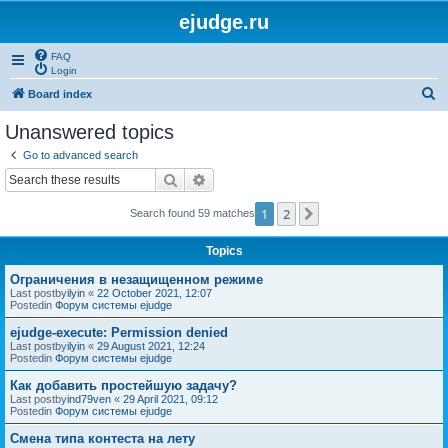
ejudge.ru
FAQ
Login
S
Board index
e
Unanswered topics
a
Go to advanced search
r
Search
Advanced search
c
1
2
Next
Search found 59 matches
h
Topics
Ограничения в незащищенном режиме
Last postby
ilyin
«
22 October 2021, 12:07
Postedin
Форум системы ejudge
ejudge-execute: Permission denied
Last postby
ilyin
«
29 August 2021, 12:24
Postedin
Форум системы ejudge
Как добавить простейшую задачу?
Last postby
ind79ven
«
29 April 2021, 09:12
Postedin
Форум системы ejudge
Смена типа контеста на лету