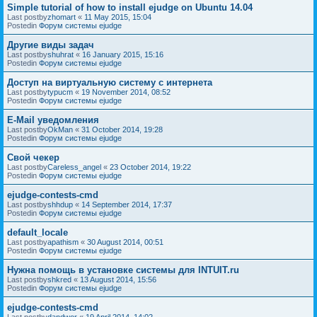
Simple tutorial of how to install ejudge on Ubuntu 14.04
Last postby
zhomart
«
11 May 2015, 15:04
Postedin
Форум системы ejudge
Другие виды задач
Last postby
shuhrat
«
16 January 2015, 15:16
Postedin
Форум системы ejudge
Доступ на виртуальную систему с интернета
Last postby
typucm
«
19 November 2014, 08:52
Postedin
Форум системы ejudge
E-Mail уведомления
Last postby
OkMan
«
31 October 2014, 19:28
Postedin
Форум системы ejudge
Свой чекер
Last postby
Careless_angel
«
23 October 2014, 19:22
Postedin
Форум системы ejudge
ejudge-contests-cmd
Last postby
shhdup
«
14 September 2014, 17:37
Postedin
Форум системы ejudge
default_locale
Last postby
apathism
«
30 August 2014, 00:51
Postedin
Форум системы ejudge
Нужна помощь в установке системы для INTUIT.ru
Last postby
shkred
«
13 August 2014, 15:56
Postedin
Форум системы ejudge
ejudge-contests-cmd
Last postby
dandwor
«
19 April 2014, 14:02