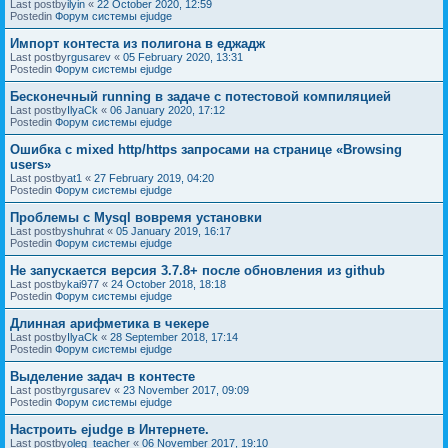
Last postby
ilyin
«
22 October 2020, 12:59
Postedin
Форум системы ejudge
Импорт контеста из полигона в еджадж
Last postby
rgusarev
«
05 February 2020, 13:31
Postedin
Форум системы ejudge
Бесконечный running в задаче с потестовой компиляцией
Last postby
IlyaCk
«
06 January 2020, 17:12
Postedin
Форум системы ejudge
Ошибка с mixed http/https запросами на странице «Browsing
users»
Last postby
at1
«
27 February 2019, 04:20
Postedin
Форум системы ejudge
Проблемы с Mysql вовремя установки
Last postby
shuhrat
«
05 January 2019, 16:17
Postedin
Форум системы ejudge
Не запускается версия 3.7.8+ после обновления из github
Last postby
kai977
«
24 October 2018, 18:18
Postedin
Форум системы ejudge
Длинная арифметика в чекере
Last postby
IlyaCk
«
28 September 2018, 17:14
Postedin
Форум системы ejudge
Выделение задач в контесте
Last postby
rgusarev
«
23 November 2017, 09:09
Postedin
Форум системы ejudge
Настроить ejudge в Интернете.
Last postby
oleg_teacher
«
06 November 2017, 19:10