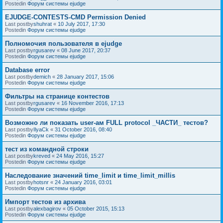
Postedin
Форум системы ejudge
EJUDGE-CONTESTS-CMD Permission Denied
Last postby
shuhrat
«
10 July 2017, 17:30
Postedin
Форум системы ejudge
Полномочия пользователя в ejudge
Last postby
rgusarev
«
08 June 2017, 20:37
Postedin
Форум системы ejudge
Database error
Last postby
demich
«
28 January 2017, 15:06
Postedin
Форум системы ejudge
Фильтры на странице контестов
Last postby
rgusarev
«
16 November 2016, 17:13
Postedin
Форум системы ejudge
Возможно ли показать user-ам FULL protocol _ЧАСТИ_ тестов?
Last postby
IlyaCk
«
31 October 2016, 08:40
Postedin
Форум системы ejudge
тест из командной строки
Last postby
kreved
«
24 May 2016, 15:27
Postedin
Форум системы ejudge
Наследование значений time_limit и time_limit_millis
Last postby
hotsnr
«
24 January 2016, 03:01
Postedin
Форум системы ejudge
Импорт тестов из архива
Last postby
alexbagirov
«
05 October 2015, 15:13
Postedin
Форум системы ejudge