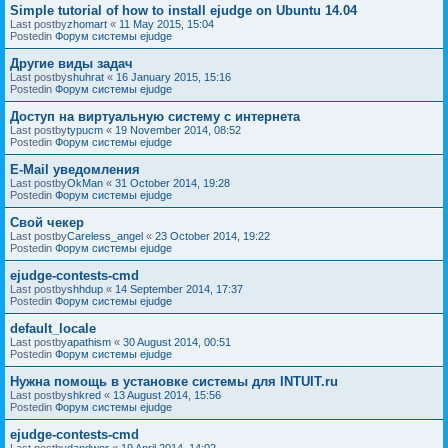
Simple tutorial of how to install ejudge on Ubuntu 14.04
Last postby
zhomart
«
11 May 2015, 15:04
Postedin
Форум системы ejudge
Другие виды задач
Last postby
shuhrat
«
16 January 2015, 15:16
Postedin
Форум системы ejudge
Доступ на виртуальную систему с интернета
Last postby
typucm
«
19 November 2014, 08:52
Postedin
Форум системы ejudge
E-Mail уведомления
Last postby
OkMan
«
31 October 2014, 19:28
Postedin
Форум системы ejudge
Свой чекер
Last postby
Careless_angel
«
23 October 2014, 19:22
Postedin
Форум системы ejudge
ejudge-contests-cmd
Last postby
shhdup
«
14 September 2014, 17:37
Postedin
Форум системы ejudge
default_locale
Last postby
apathism
«
30 August 2014, 00:51
Postedin
Форум системы ejudge
Нужна помощь в установке системы для INTUIT.ru
Last postby
shkred
«
13 August 2014, 15:56
Postedin
Форум системы ejudge
ejudge-contests-cmd
Last postby
dandwor
«
19 April 2014, 14:02