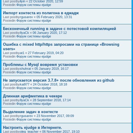
Last postby
ilyin
«
22 October 2020, 12:59
Postedin
Форум системы ejudge
Импорт контеста из полигона в еджадж
Last postby
rgusarev
«
05 February 2020, 13:31
Postedin
Форум системы ejudge
Бесконечный running в задаче с потестовой компиляцией
Last postby
IlyaCk
«
06 January 2020, 17:12
Postedin
Форум системы ejudge
Ошибка с mixed http/https запросами на странице «Browsing
users»
Last postby
at1
«
27 February 2019, 04:20
Postedin
Форум системы ejudge
Проблемы с Mysql вовремя установки
Last postby
shuhrat
«
05 January 2019, 16:17
Postedin
Форум системы ejudge
Не запускается версия 3.7.8+ после обновления из github
Last postby
kai977
«
24 October 2018, 18:18
Postedin
Форум системы ejudge
Длинная арифметика в чекере
Last postby
IlyaCk
«
28 September 2018, 17:14
Postedin
Форум системы ejudge
Выделение задач в контесте
Last postby
rgusarev
«
23 November 2017, 09:09
Postedin
Форум системы ejudge
Настроить ejudge в Интернете.
Last postby
oleg_teacher
«
06 November 2017, 19:10