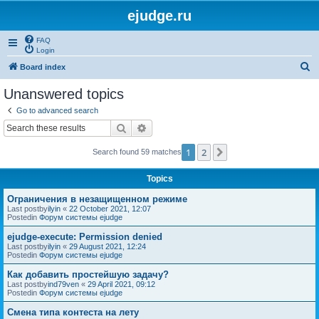
ejudge.ru
FAQ
Login
S
Board index
e
Unanswered topics
a
Go to advanced search
r
Search
Advanced search
c
1
2
Next
Search found 59 matches
h
Topics
Ограничения в незащищенном режиме
Last postby
ilyin
«
22 October 2021, 12:07
Postedin
Форум системы ejudge
ejudge-execute: Permission denied
Last postby
ilyin
«
29 August 2021, 12:24
Postedin
Форум системы ejudge
Как добавить простейшую задачу?
Last postby
ind79ven
«
29 April 2021, 09:12
Postedin
Форум системы ejudge
Смена типа контеста на лету