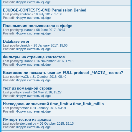
Postedin
Форум системы ejudge
EJUDGE-CONTESTS-CMD Permission Denied
Last postby
shuhrat
«
10 July 2017, 17:30
Postedin
Форум системы ejudge
Полномочия пользователя в ejudge
Last postby
rgusarev
«
08 June 2017, 20:37
Postedin
Форум системы ejudge
Database error
Last postby
demich
«
28 January 2017, 15:06
Postedin
Форум системы ejudge
Фильтры на странице контестов
Last postby
rgusarev
«
16 November 2016, 17:13
Postedin
Форум системы ejudge
Возможно ли показать user-ам FULL protocol _ЧАСТИ_ тестов?
Last postby
IlyaCk
«
31 October 2016, 08:40
Postedin
Форум системы ejudge
тест из командной строки
Last postby
kreved
«
24 May 2016, 15:27
Postedin
Форум системы ejudge
Наследование значений time_limit и time_limit_millis
Last postby
hotsnr
«
24 January 2016, 03:01
Postedin
Форум системы ejudge
Импорт тестов из архива
Last postby
alexbagirov
«
05 October 2015, 15:13
Postedin
Форум системы ejudge