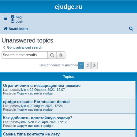
ejudge.ru
FAQ
Login
S
Board index
e
Unanswered topics
a
Go to advanced search
r
Search
Advanced search
c
1
2
Next
Search found 59 matches
h
Topics
Ограничения в незащищенном режиме
Last postby
ilyin
«
22 October 2021, 12:07
Postedin
Форум системы ejudge
ejudge-execute: Permission denied
Last postby
ilyin
«
29 August 2021, 12:24
Postedin
Форум системы ejudge
Как добавить простейшую задачу?
Last postby
ind79ven
«
29 April 2021, 09:12
Postedin
Форум системы ejudge
Смена типа контеста на лету