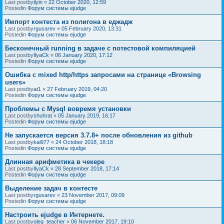
Last postby
ilyin
«
22 October 2020, 12:59
Postedin
Форум системы ejudge
Импорт контеста из полигона в еджадж
Last postby
rgusarev
«
05 February 2020, 13:31
Postedin
Форум системы ejudge
Бесконечный running в задаче с потестовой компиляцией
Last postby
IlyaCk
«
06 January 2020, 17:12
Postedin
Форум системы ejudge
Ошибка с mixed http/https запросами на странице «Browsing
users»
Last postby
at1
«
27 February 2019, 04:20
Postedin
Форум системы ejudge
Проблемы с Mysql вовремя установки
Last postby
shuhrat
«
05 January 2019, 16:17
Postedin
Форум системы ejudge
Не запускается версия 3.7.8+ после обновления из github
Last postby
kai977
«
24 October 2018, 18:18
Postedin
Форум системы ejudge
Длинная арифметика в чекере
Last postby
IlyaCk
«
28 September 2018, 17:14
Postedin
Форум системы ejudge
Выделение задач в контесте
Last postby
rgusarev
«
23 November 2017, 09:09
Postedin
Форум системы ejudge
Настроить ejudge в Интернете.
Last postby
oleg_teacher
«
06 November 2017, 19:10