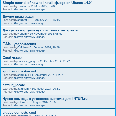
Simple tutorial of how to install ejudge on Ubuntu 14.04
Last postby
zhomart
«
11 May 2015, 15:04
Postedin
Форум системы ejudge
Другие виды задач
Last postby
shuhrat
«
16 January 2015, 15:16
Postedin
Форум системы ejudge
Доступ на виртуальную систему с интернета
Last postby
typucm
«
19 November 2014, 08:52
Postedin
Форум системы ejudge
E-Mail уведомления
Last postby
OkMan
«
31 October 2014, 19:28
Postedin
Форум системы ejudge
Свой чекер
Last postby
Careless_angel
«
23 October 2014, 19:22
Postedin
Форум системы ejudge
ejudge-contests-cmd
Last postby
shhdup
«
14 September 2014, 17:37
Postedin
Форум системы ejudge
default_locale
Last postby
apathism
«
30 August 2014, 00:51
Postedin
Форум системы ejudge
Нужна помощь в установке системы для INTUIT.ru
Last postby
shkred
«
13 August 2014, 15:56
Postedin
Форум системы ejudge
ejudge-contests-cmd
Last postby
dandwor
«
19 April 2014, 14:02