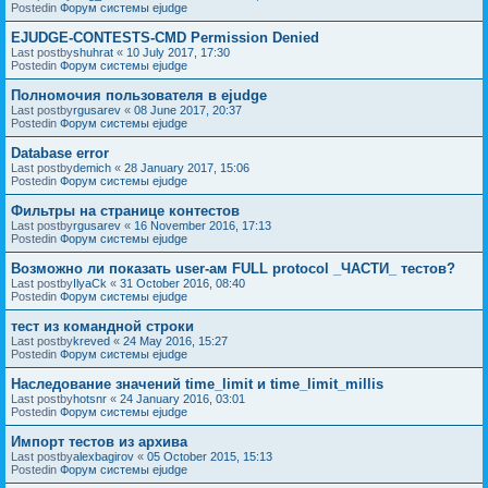
Postedin
Форум системы ejudge
EJUDGE-CONTESTS-CMD Permission Denied
Last postby
shuhrat
«
10 July 2017, 17:30
Postedin
Форум системы ejudge
Полномочия пользователя в ejudge
Last postby
rgusarev
«
08 June 2017, 20:37
Postedin
Форум системы ejudge
Database error
Last postby
demich
«
28 January 2017, 15:06
Postedin
Форум системы ejudge
Фильтры на странице контестов
Last postby
rgusarev
«
16 November 2016, 17:13
Postedin
Форум системы ejudge
Возможно ли показать user-ам FULL protocol _ЧАСТИ_ тестов?
Last postby
IlyaCk
«
31 October 2016, 08:40
Postedin
Форум системы ejudge
тест из командной строки
Last postby
kreved
«
24 May 2016, 15:27
Postedin
Форум системы ejudge
Наследование значений time_limit и time_limit_millis
Last postby
hotsnr
«
24 January 2016, 03:01
Postedin
Форум системы ejudge
Импорт тестов из архива
Last postby
alexbagirov
«
05 October 2015, 15:13
Postedin
Форум системы ejudge