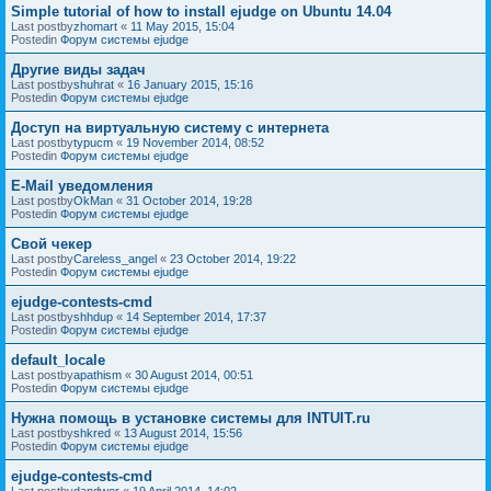
Simple tutorial of how to install ejudge on Ubuntu 14.04
Last postby
zhomart
«
11 May 2015, 15:04
Postedin
Форум системы ejudge
Другие виды задач
Last postby
shuhrat
«
16 January 2015, 15:16
Postedin
Форум системы ejudge
Доступ на виртуальную систему с интернета
Last postby
typucm
«
19 November 2014, 08:52
Postedin
Форум системы ejudge
E-Mail уведомления
Last postby
OkMan
«
31 October 2014, 19:28
Postedin
Форум системы ejudge
Свой чекер
Last postby
Careless_angel
«
23 October 2014, 19:22
Postedin
Форум системы ejudge
ejudge-contests-cmd
Last postby
shhdup
«
14 September 2014, 17:37
Postedin
Форум системы ejudge
default_locale
Last postby
apathism
«
30 August 2014, 00:51
Postedin
Форум системы ejudge
Нужна помощь в установке системы для INTUIT.ru
Last postby
shkred
«
13 August 2014, 15:56
Postedin
Форум системы ejudge
ejudge-contests-cmd
Last postby
dandwor
«
19 April 2014, 14:02