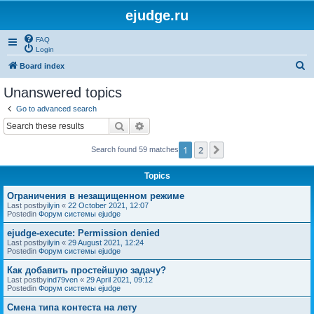
ejudge.ru
FAQ
Login
S
Board index
e
Unanswered topics
a
Go to advanced search
r
Search
Advanced search
c
1
2
Next
Search found 59 matches
h
Topics
Ограничения в незащищенном режиме
Last postby
ilyin
«
22 October 2021, 12:07
Postedin
Форум системы ejudge
ejudge-execute: Permission denied
Last postby
ilyin
«
29 August 2021, 12:24
Postedin
Форум системы ejudge
Как добавить простейшую задачу?
Last postby
ind79ven
«
29 April 2021, 09:12
Postedin
Форум системы ejudge
Смена типа контеста на лету