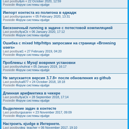
Last postby
ilyin
«
22 October 2020, 12:59
Postedin
Форум системы ejudge
Импорт контеста из полигона в еджадж
Last postby
rgusarev
«
05 February 2020, 13:31
Postedin
Форум системы ejudge
Бесконечный running в задаче с потестовой компиляцией
Last postby
IlyaCk
«
06 January 2020, 17:12
Postedin
Форум системы ejudge
Ошибка с mixed http/https запросами на странице «Browsing
users»
Last postby
at1
«
27 February 2019, 04:20
Postedin
Форум системы ejudge
Проблемы с Mysql вовремя установки
Last postby
shuhrat
«
05 January 2019, 16:17
Postedin
Форум системы ejudge
Не запускается версия 3.7.8+ после обновления из github
Last postby
kai977
«
24 October 2018, 18:18
Postedin
Форум системы ejudge
Длинная арифметика в чекере
Last postby
IlyaCk
«
28 September 2018, 17:14
Postedin
Форум системы ejudge
Выделение задач в контесте
Last postby
rgusarev
«
23 November 2017, 09:09
Postedin
Форум системы ejudge
Настроить ejudge в Интернете.
Last postby
oleg_teacher
«
06 November 2017, 19:10