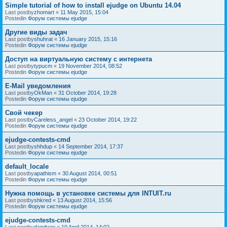
Simple tutorial of how to install ejudge on Ubuntu 14.04
Last postby
zhomart
«
11 May 2015, 15:04
Postedin
Форум системы ejudge
Другие виды задач
Last postby
shuhrat
«
16 January 2015, 15:16
Postedin
Форум системы ejudge
Доступ на виртуальную систему с интернета
Last postby
typucm
«
19 November 2014, 08:52
Postedin
Форум системы ejudge
E-Mail уведомления
Last postby
OkMan
«
31 October 2014, 19:28
Postedin
Форум системы ejudge
Свой чекер
Last postby
Careless_angel
«
23 October 2014, 19:22
Postedin
Форум системы ejudge
ejudge-contests-cmd
Last postby
shhdup
«
14 September 2014, 17:37
Postedin
Форум системы ejudge
default_locale
Last postby
apathism
«
30 August 2014, 00:51
Postedin
Форум системы ejudge
Нужна помощь в установке системы для INTUIT.ru
Last postby
shkred
«
13 August 2014, 15:56
Postedin
Форум системы ejudge
ejudge-contests-cmd
Last postby
dandwor
«
19 April 2014, 14:02