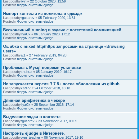
Last postby
ilyin
«
22 October 2020, 12:59
Postedin
Форум системы ejudge
Импорт контеста из полигона в еджадж
Last postby
rgusarev
«
05 February 2020, 13:31
Postedin
Форум системы ejudge
Бесконечный running в задаче с потестовой компиляцией
Last postby
IlyaCk
«
06 January 2020, 17:12
Postedin
Форум системы ejudge
Ошибка с mixed http/https запросами на странице «Browsing
users»
Last postby
at1
«
27 February 2019, 04:20
Postedin
Форум системы ejudge
Проблемы с Mysql вовремя установки
Last postby
shuhrat
«
05 January 2019, 16:17
Postedin
Форум системы ejudge
Не запускается версия 3.7.8+ после обновления из github
Last postby
kai977
«
24 October 2018, 18:18
Postedin
Форум системы ejudge
Длинная арифметика в чекере
Last postby
IlyaCk
«
28 September 2018, 17:14
Postedin
Форум системы ejudge
Выделение задач в контесте
Last postby
rgusarev
«
23 November 2017, 09:09
Postedin
Форум системы ejudge
Настроить ejudge в Интернете.
Last postby
oleg_teacher
«
06 November 2017, 19:10