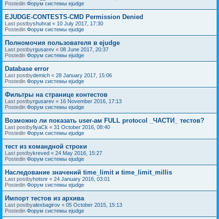
Postedin
Форум системы ejudge
EJUDGE-CONTESTS-CMD Permission Denied
Last postby
shuhrat
«
10 July 2017, 17:30
Postedin
Форум системы ejudge
Полномочия пользователя в ejudge
Last postby
rgusarev
«
08 June 2017, 20:37
Postedin
Форум системы ejudge
Database error
Last postby
demich
«
28 January 2017, 15:06
Postedin
Форум системы ejudge
Фильтры на странице контестов
Last postby
rgusarev
«
16 November 2016, 17:13
Postedin
Форум системы ejudge
Возможно ли показать user-ам FULL protocol _ЧАСТИ_ тестов?
Last postby
IlyaCk
«
31 October 2016, 08:40
Postedin
Форум системы ejudge
тест из командной строки
Last postby
kreved
«
24 May 2016, 15:27
Postedin
Форум системы ejudge
Наследование значений time_limit и time_limit_millis
Last postby
hotsnr
«
24 January 2016, 03:01
Postedin
Форум системы ejudge
Импорт тестов из архива
Last postby
alexbagirov
«
05 October 2015, 15:13
Postedin
Форум системы ejudge