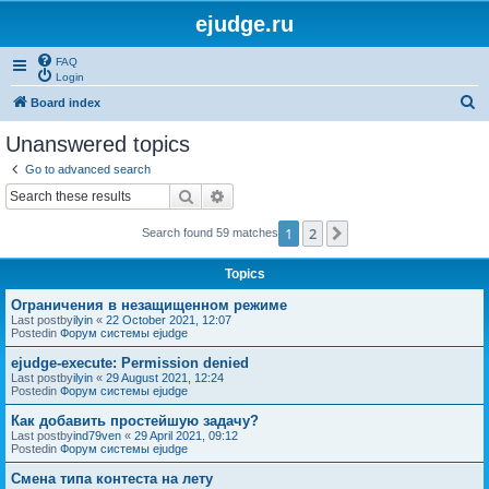
ejudge.ru
FAQ
Login
S
Board index
e
Unanswered topics
a
Go to advanced search
r
Search
Advanced search
c
1
2
Next
Search found 59 matches
h
Topics
Ограничения в незащищенном режиме
Last postby
ilyin
«
22 October 2021, 12:07
Postedin
Форум системы ejudge
ejudge-execute: Permission denied
Last postby
ilyin
«
29 August 2021, 12:24
Postedin
Форум системы ejudge
Как добавить простейшую задачу?
Last postby
ind79ven
«
29 April 2021, 09:12
Postedin
Форум системы ejudge
Смена типа контеста на лету