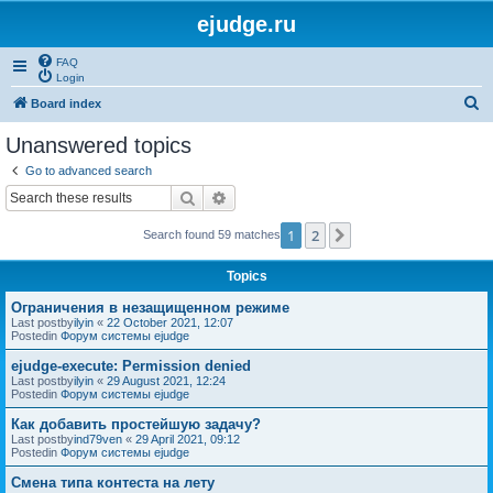
ejudge.ru
FAQ
Login
S
Board index
e
Unanswered topics
a
Go to advanced search
r
Search
Advanced search
c
1
2
Next
Search found 59 matches
h
Topics
Ограничения в незащищенном режиме
Last postby
ilyin
«
22 October 2021, 12:07
Postedin
Форум системы ejudge
ejudge-execute: Permission denied
Last postby
ilyin
«
29 August 2021, 12:24
Postedin
Форум системы ejudge
Как добавить простейшую задачу?
Last postby
ind79ven
«
29 April 2021, 09:12
Postedin
Форум системы ejudge
Смена типа контеста на лету