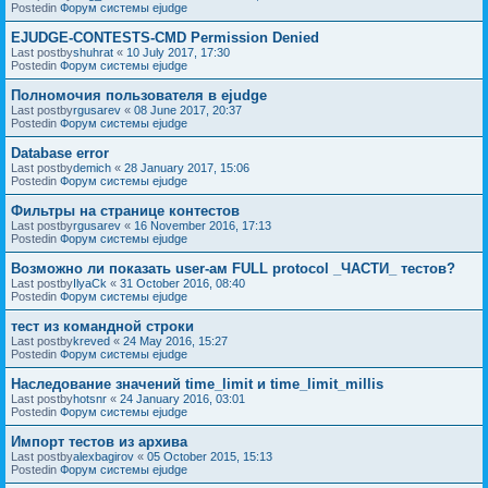
Postedin
Форум системы ejudge
EJUDGE-CONTESTS-CMD Permission Denied
Last postby
shuhrat
«
10 July 2017, 17:30
Postedin
Форум системы ejudge
Полномочия пользователя в ejudge
Last postby
rgusarev
«
08 June 2017, 20:37
Postedin
Форум системы ejudge
Database error
Last postby
demich
«
28 January 2017, 15:06
Postedin
Форум системы ejudge
Фильтры на странице контестов
Last postby
rgusarev
«
16 November 2016, 17:13
Postedin
Форум системы ejudge
Возможно ли показать user-ам FULL protocol _ЧАСТИ_ тестов?
Last postby
IlyaCk
«
31 October 2016, 08:40
Postedin
Форум системы ejudge
тест из командной строки
Last postby
kreved
«
24 May 2016, 15:27
Postedin
Форум системы ejudge
Наследование значений time_limit и time_limit_millis
Last postby
hotsnr
«
24 January 2016, 03:01
Postedin
Форум системы ejudge
Импорт тестов из архива
Last postby
alexbagirov
«
05 October 2015, 15:13
Postedin
Форум системы ejudge