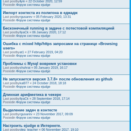
Last postby
ilyin
«
22 October 2020, 12:59
Postedin
Форум системы ejudge
Импорт контеста из полигона в еджадж
Last postby
rgusarev
«
05 February 2020, 13:31
Postedin
Форум системы ejudge
Бесконечный running в задаче с потестовой компиляцией
Last postby
IlyaCk
«
06 January 2020, 17:12
Postedin
Форум системы ejudge
Ошибка с mixed http/https запросами на странице «Browsing
users»
Last postby
at1
«
27 February 2019, 04:20
Postedin
Форум системы ejudge
Проблемы с Mysql вовремя установки
Last postby
shuhrat
«
05 January 2019, 16:17
Postedin
Форум системы ejudge
Не запускается версия 3.7.8+ после обновления из github
Last postby
kai977
«
24 October 2018, 18:18
Postedin
Форум системы ejudge
Длинная арифметика в чекере
Last postby
IlyaCk
«
28 September 2018, 17:14
Postedin
Форум системы ejudge
Выделение задач в контесте
Last postby
rgusarev
«
23 November 2017, 09:09
Postedin
Форум системы ejudge
Настроить ejudge в Интернете.
Last postby
oleg_teacher
«
06 November 2017, 19:10