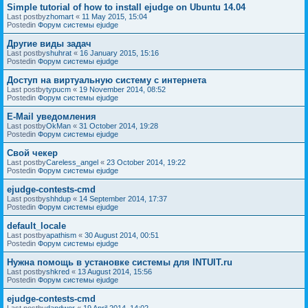
Simple tutorial of how to install ejudge on Ubuntu 14.04
Last postby
zhomart
«
11 May 2015, 15:04
Postedin
Форум системы ejudge
Другие виды задач
Last postby
shuhrat
«
16 January 2015, 15:16
Postedin
Форум системы ejudge
Доступ на виртуальную систему с интернета
Last postby
typucm
«
19 November 2014, 08:52
Postedin
Форум системы ejudge
E-Mail уведомления
Last postby
OkMan
«
31 October 2014, 19:28
Postedin
Форум системы ejudge
Свой чекер
Last postby
Careless_angel
«
23 October 2014, 19:22
Postedin
Форум системы ejudge
ejudge-contests-cmd
Last postby
shhdup
«
14 September 2014, 17:37
Postedin
Форум системы ejudge
default_locale
Last postby
apathism
«
30 August 2014, 00:51
Postedin
Форум системы ejudge
Нужна помощь в установке системы для INTUIT.ru
Last postby
shkred
«
13 August 2014, 15:56
Postedin
Форум системы ejudge
ejudge-contests-cmd
Last postby
dandwor
«
19 April 2014, 14:02