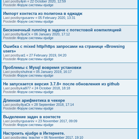
Last postby
ilyin
«
22 October 2020, 12:59
Postedin
Форум системы ejudge
Импорт контеста из полигона в еджадж
Last postby
rgusarev
«
05 February 2020, 13:31
Postedin
Форум системы ejudge
Бесконечный running в задаче с потестовой компиляцией
Last postby
IlyaCk
«
06 January 2020, 17:12
Postedin
Форум системы ejudge
Ошибка с mixed http/https запросами на странице «Browsing
users»
Last postby
at1
«
27 February 2019, 04:20
Postedin
Форум системы ejudge
Проблемы с Mysql вовремя установки
Last postby
shuhrat
«
05 January 2019, 16:17
Postedin
Форум системы ejudge
Не запускается версия 3.7.8+ после обновления из github
Last postby
kai977
«
24 October 2018, 18:18
Postedin
Форум системы ejudge
Длинная арифметика в чекере
Last postby
IlyaCk
«
28 September 2018, 17:14
Postedin
Форум системы ejudge
Выделение задач в контесте
Last postby
rgusarev
«
23 November 2017, 09:09
Postedin
Форум системы ejudge
Настроить ejudge в Интернете.
Last postby
oleg_teacher
«
06 November 2017, 19:10