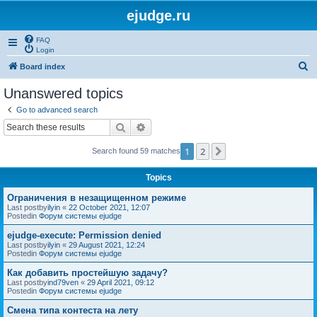
ejudge.ru
FAQ
Login
S
Board index
e
Unanswered topics
a
Go to advanced search
r
Search
Advanced search
c
1
2
Next
Search found 59 matches
h
Topics
Ограничения в незащищенном режиме
Last postby
ilyin
«
22 October 2021, 12:07
Postedin
Форум системы ejudge
ejudge-execute: Permission denied
Last postby
ilyin
«
29 August 2021, 12:24
Postedin
Форум системы ejudge
Как добавить простейшую задачу?
Last postby
ind79ven
«
29 April 2021, 09:12
Postedin
Форум системы ejudge
Смена типа контеста на лету