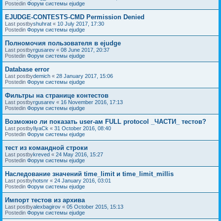
Postedin
Форум системы ejudge
EJUDGE-CONTESTS-CMD Permission Denied
Last postby
shuhrat
«
10 July 2017, 17:30
Postedin
Форум системы ejudge
Полномочия пользователя в ejudge
Last postby
rgusarev
«
08 June 2017, 20:37
Postedin
Форум системы ejudge
Database error
Last postby
demich
«
28 January 2017, 15:06
Postedin
Форум системы ejudge
Фильтры на странице контестов
Last postby
rgusarev
«
16 November 2016, 17:13
Postedin
Форум системы ejudge
Возможно ли показать user-ам FULL protocol _ЧАСТИ_ тестов?
Last postby
IlyaCk
«
31 October 2016, 08:40
Postedin
Форум системы ejudge
тест из командной строки
Last postby
kreved
«
24 May 2016, 15:27
Postedin
Форум системы ejudge
Наследование значений time_limit и time_limit_millis
Last postby
hotsnr
«
24 January 2016, 03:01
Postedin
Форум системы ejudge
Импорт тестов из архива
Last postby
alexbagirov
«
05 October 2015, 15:13
Postedin
Форум системы ejudge