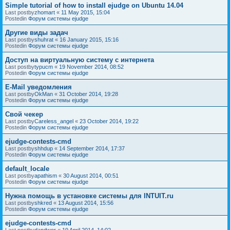
Simple tutorial of how to install ejudge on Ubuntu 14.04
Last postby
zhomart
«
11 May 2015, 15:04
Postedin
Форум системы ejudge
Другие виды задач
Last postby
shuhrat
«
16 January 2015, 15:16
Postedin
Форум системы ejudge
Доступ на виртуальную систему с интернета
Last postby
typucm
«
19 November 2014, 08:52
Postedin
Форум системы ejudge
E-Mail уведомления
Last postby
OkMan
«
31 October 2014, 19:28
Postedin
Форум системы ejudge
Свой чекер
Last postby
Careless_angel
«
23 October 2014, 19:22
Postedin
Форум системы ejudge
ejudge-contests-cmd
Last postby
shhdup
«
14 September 2014, 17:37
Postedin
Форум системы ejudge
default_locale
Last postby
apathism
«
30 August 2014, 00:51
Postedin
Форум системы ejudge
Нужна помощь в установке системы для INTUIT.ru
Last postby
shkred
«
13 August 2014, 15:56
Postedin
Форум системы ejudge
ejudge-contests-cmd
Last postby
dandwor
«
19 April 2014, 14:02