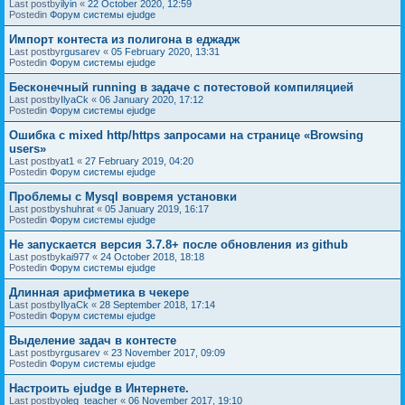
Last postby
ilyin
«
22 October 2020, 12:59
Postedin
Форум системы ejudge
Импорт контеста из полигона в еджадж
Last postby
rgusarev
«
05 February 2020, 13:31
Postedin
Форум системы ejudge
Бесконечный running в задаче с потестовой компиляцией
Last postby
IlyaCk
«
06 January 2020, 17:12
Postedin
Форум системы ejudge
Ошибка с mixed http/https запросами на странице «Browsing
users»
Last postby
at1
«
27 February 2019, 04:20
Postedin
Форум системы ejudge
Проблемы с Mysql вовремя установки
Last postby
shuhrat
«
05 January 2019, 16:17
Postedin
Форум системы ejudge
Не запускается версия 3.7.8+ после обновления из github
Last postby
kai977
«
24 October 2018, 18:18
Postedin
Форум системы ejudge
Длинная арифметика в чекере
Last postby
IlyaCk
«
28 September 2018, 17:14
Postedin
Форум системы ejudge
Выделение задач в контесте
Last postby
rgusarev
«
23 November 2017, 09:09
Postedin
Форум системы ejudge
Настроить ejudge в Интернете.
Last postby
oleg_teacher
«
06 November 2017, 19:10