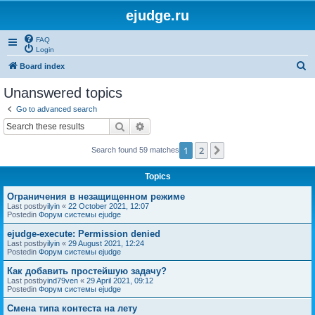
ejudge.ru
FAQ
Login
S
Board index
e
Unanswered topics
a
Go to advanced search
r
Search
Advanced search
c
1
2
Next
Search found 59 matches
h
Topics
Ограничения в незащищенном режиме
Last postby
ilyin
«
22 October 2021, 12:07
Postedin
Форум системы ejudge
ejudge-execute: Permission denied
Last postby
ilyin
«
29 August 2021, 12:24
Postedin
Форум системы ejudge
Как добавить простейшую задачу?
Last postby
ind79ven
«
29 April 2021, 09:12
Postedin
Форум системы ejudge
Смена типа контеста на лету