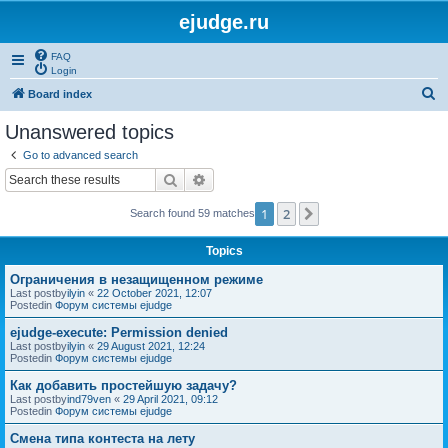
ejudge.ru
FAQ
Login
S
Board index
e
Unanswered topics
a
Go to advanced search
r
Search
Advanced search
c
1
2
Next
Search found 59 matches
h
Topics
Ограничения в незащищенном режиме
Last postby
ilyin
«
22 October 2021, 12:07
Postedin
Форум системы ejudge
ejudge-execute: Permission denied
Last postby
ilyin
«
29 August 2021, 12:24
Postedin
Форум системы ejudge
Как добавить простейшую задачу?
Last postby
ind79ven
«
29 April 2021, 09:12
Postedin
Форум системы ejudge
Смена типа контеста на лету