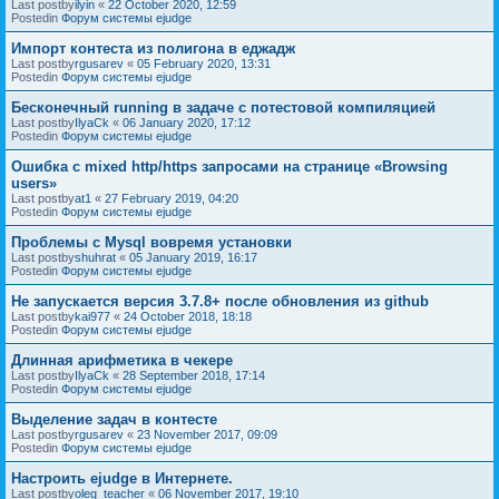
Last postby
ilyin
«
22 October 2020, 12:59
Postedin
Форум системы ejudge
Импорт контеста из полигона в еджадж
Last postby
rgusarev
«
05 February 2020, 13:31
Postedin
Форум системы ejudge
Бесконечный running в задаче с потестовой компиляцией
Last postby
IlyaCk
«
06 January 2020, 17:12
Postedin
Форум системы ejudge
Ошибка с mixed http/https запросами на странице «Browsing
users»
Last postby
at1
«
27 February 2019, 04:20
Postedin
Форум системы ejudge
Проблемы с Mysql вовремя установки
Last postby
shuhrat
«
05 January 2019, 16:17
Postedin
Форум системы ejudge
Не запускается версия 3.7.8+ после обновления из github
Last postby
kai977
«
24 October 2018, 18:18
Postedin
Форум системы ejudge
Длинная арифметика в чекере
Last postby
IlyaCk
«
28 September 2018, 17:14
Postedin
Форум системы ejudge
Выделение задач в контесте
Last postby
rgusarev
«
23 November 2017, 09:09
Postedin
Форум системы ejudge
Настроить ejudge в Интернете.
Last postby
oleg_teacher
«
06 November 2017, 19:10