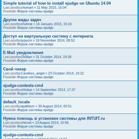
Simple tutorial of how to install ejudge on Ubuntu 14.04
Last postby
zhomart
«
11 May 2015, 15:04
Postedin
Форум системы ejudge
Другие виды задач
Last postby
shuhrat
«
16 January 2015, 15:16
Postedin
Форум системы ejudge
Доступ на виртуальную систему с интернета
Last postby
typucm
«
19 November 2014, 08:52
Postedin
Форум системы ejudge
E-Mail уведомления
Last postby
OkMan
«
31 October 2014, 19:28
Postedin
Форум системы ejudge
Свой чекер
Last postby
Careless_angel
«
23 October 2014, 19:22
Postedin
Форум системы ejudge
ejudge-contests-cmd
Last postby
shhdup
«
14 September 2014, 17:37
Postedin
Форум системы ejudge
default_locale
Last postby
apathism
«
30 August 2014, 00:51
Postedin
Форум системы ejudge
Нужна помощь в установке системы для INTUIT.ru
Last postby
shkred
«
13 August 2014, 15:56
Postedin
Форум системы ejudge
ejudge-contests-cmd
Last postby
dandwor
«
19 April 2014, 14:02