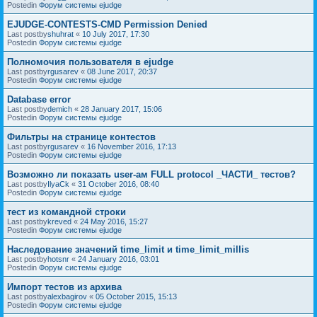
Postedin
Форум системы ejudge
EJUDGE-CONTESTS-CMD Permission Denied
Last postby
shuhrat
«
10 July 2017, 17:30
Postedin
Форум системы ejudge
Полномочия пользователя в ejudge
Last postby
rgusarev
«
08 June 2017, 20:37
Postedin
Форум системы ejudge
Database error
Last postby
demich
«
28 January 2017, 15:06
Postedin
Форум системы ejudge
Фильтры на странице контестов
Last postby
rgusarev
«
16 November 2016, 17:13
Postedin
Форум системы ejudge
Возможно ли показать user-ам FULL protocol _ЧАСТИ_ тестов?
Last postby
IlyaCk
«
31 October 2016, 08:40
Postedin
Форум системы ejudge
тест из командной строки
Last postby
kreved
«
24 May 2016, 15:27
Postedin
Форум системы ejudge
Наследование значений time_limit и time_limit_millis
Last postby
hotsnr
«
24 January 2016, 03:01
Postedin
Форум системы ejudge
Импорт тестов из архива
Last postby
alexbagirov
«
05 October 2015, 15:13
Postedin
Форум системы ejudge