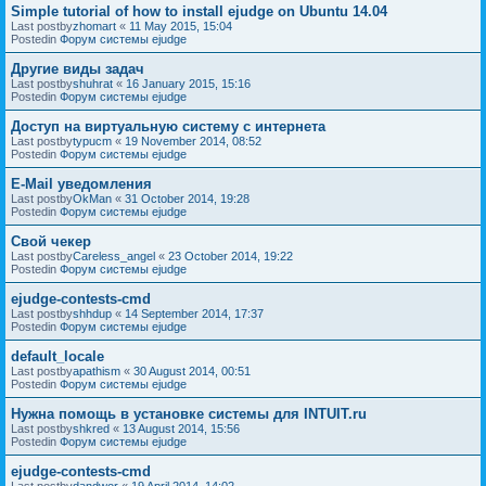
Simple tutorial of how to install ejudge on Ubuntu 14.04
Last postby
zhomart
«
11 May 2015, 15:04
Postedin
Форум системы ejudge
Другие виды задач
Last postby
shuhrat
«
16 January 2015, 15:16
Postedin
Форум системы ejudge
Доступ на виртуальную систему с интернета
Last postby
typucm
«
19 November 2014, 08:52
Postedin
Форум системы ejudge
E-Mail уведомления
Last postby
OkMan
«
31 October 2014, 19:28
Postedin
Форум системы ejudge
Свой чекер
Last postby
Careless_angel
«
23 October 2014, 19:22
Postedin
Форум системы ejudge
ejudge-contests-cmd
Last postby
shhdup
«
14 September 2014, 17:37
Postedin
Форум системы ejudge
default_locale
Last postby
apathism
«
30 August 2014, 00:51
Postedin
Форум системы ejudge
Нужна помощь в установке системы для INTUIT.ru
Last postby
shkred
«
13 August 2014, 15:56
Postedin
Форум системы ejudge
ejudge-contests-cmd
Last postby
dandwor
«
19 April 2014, 14:02