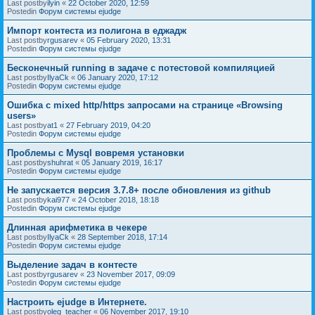
Last postby
ilyin
«
22 October 2020, 12:59
Postedin
Форум системы ejudge
Импорт контеста из полигона в еджадж
Last postby
rgusarev
«
05 February 2020, 13:31
Postedin
Форум системы ejudge
Бесконечный running в задаче с потестовой компиляцией
Last postby
IlyaCk
«
06 January 2020, 17:12
Postedin
Форум системы ejudge
Ошибка с mixed http/https запросами на странице «Browsing
users»
Last postby
at1
«
27 February 2019, 04:20
Postedin
Форум системы ejudge
Проблемы с Mysql вовремя установки
Last postby
shuhrat
«
05 January 2019, 16:17
Postedin
Форум системы ejudge
Не запускается версия 3.7.8+ после обновления из github
Last postby
kai977
«
24 October 2018, 18:18
Postedin
Форум системы ejudge
Длинная арифметика в чекере
Last postby
IlyaCk
«
28 September 2018, 17:14
Postedin
Форум системы ejudge
Выделение задач в контесте
Last postby
rgusarev
«
23 November 2017, 09:09
Postedin
Форум системы ejudge
Настроить ejudge в Интернете.
Last postby
oleg_teacher
«
06 November 2017, 19:10