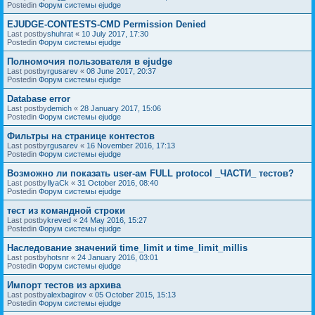
Postedin
Форум системы ejudge
EJUDGE-CONTESTS-CMD Permission Denied
Last postby
shuhrat
«
10 July 2017, 17:30
Postedin
Форум системы ejudge
Полномочия пользователя в ejudge
Last postby
rgusarev
«
08 June 2017, 20:37
Postedin
Форум системы ejudge
Database error
Last postby
demich
«
28 January 2017, 15:06
Postedin
Форум системы ejudge
Фильтры на странице контестов
Last postby
rgusarev
«
16 November 2016, 17:13
Postedin
Форум системы ejudge
Возможно ли показать user-ам FULL protocol _ЧАСТИ_ тестов?
Last postby
IlyaCk
«
31 October 2016, 08:40
Postedin
Форум системы ejudge
тест из командной строки
Last postby
kreved
«
24 May 2016, 15:27
Postedin
Форум системы ejudge
Наследование значений time_limit и time_limit_millis
Last postby
hotsnr
«
24 January 2016, 03:01
Postedin
Форум системы ejudge
Импорт тестов из архива
Last postby
alexbagirov
«
05 October 2015, 15:13
Postedin
Форум системы ejudge