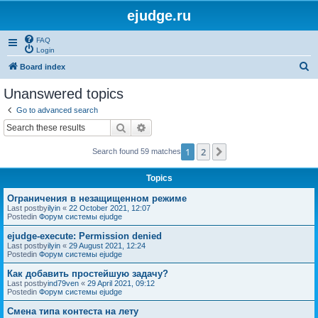
ejudge.ru
FAQ
Login
S
Board index
e
Unanswered topics
a
Go to advanced search
r
Search
Advanced search
c
1
2
Next
Search found 59 matches
h
Topics
Ограничения в незащищенном режиме
Last postby
ilyin
«
22 October 2021, 12:07
Postedin
Форум системы ejudge
ejudge-execute: Permission denied
Last postby
ilyin
«
29 August 2021, 12:24
Postedin
Форум системы ejudge
Как добавить простейшую задачу?
Last postby
ind79ven
«
29 April 2021, 09:12
Postedin
Форум системы ejudge
Смена типа контеста на лету