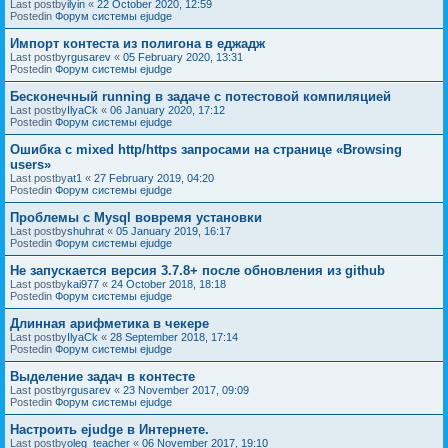
Last postby
ilyin
«
22 October 2020, 12:59
Postedin
Форум системы ejudge
Импорт контеста из полигона в еджадж
Last postby
rgusarev
«
05 February 2020, 13:31
Postedin
Форум системы ejudge
Бесконечный running в задаче с потестовой компиляцией
Last postby
IlyaCk
«
06 January 2020, 17:12
Postedin
Форум системы ejudge
Ошибка с mixed http/https запросами на странице «Browsing
users»
Last postby
at1
«
27 February 2019, 04:20
Postedin
Форум системы ejudge
Проблемы с Mysql вовремя установки
Last postby
shuhrat
«
05 January 2019, 16:17
Postedin
Форум системы ejudge
Не запускается версия 3.7.8+ после обновления из github
Last postby
kai977
«
24 October 2018, 18:18
Postedin
Форум системы ejudge
Длинная арифметика в чекере
Last postby
IlyaCk
«
28 September 2018, 17:14
Postedin
Форум системы ejudge
Выделение задач в контесте
Last postby
rgusarev
«
23 November 2017, 09:09
Postedin
Форум системы ejudge
Настроить ejudge в Интернете.
Last postby
oleg_teacher
«
06 November 2017, 19:10