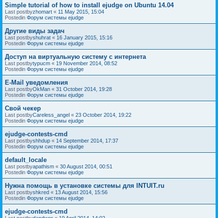
Simple tutorial of how to install ejudge on Ubuntu 14.04
Last postby
zhomart
«
11 May 2015, 15:04
Postedin
Форум системы ejudge
Другие виды задач
Last postby
shuhrat
«
16 January 2015, 15:16
Postedin
Форум системы ejudge
Доступ на виртуальную систему с интернета
Last postby
typucm
«
19 November 2014, 08:52
Postedin
Форум системы ejudge
E-Mail уведомления
Last postby
OkMan
«
31 October 2014, 19:28
Postedin
Форум системы ejudge
Свой чекер
Last postby
Careless_angel
«
23 October 2014, 19:22
Postedin
Форум системы ejudge
ejudge-contests-cmd
Last postby
shhdup
«
14 September 2014, 17:37
Postedin
Форум системы ejudge
default_locale
Last postby
apathism
«
30 August 2014, 00:51
Postedin
Форум системы ejudge
Нужна помощь в установке системы для INTUIT.ru
Last postby
shkred
«
13 August 2014, 15:56
Postedin
Форум системы ejudge
ejudge-contests-cmd
Last postby
dandwor
«
19 April 2014, 14:02