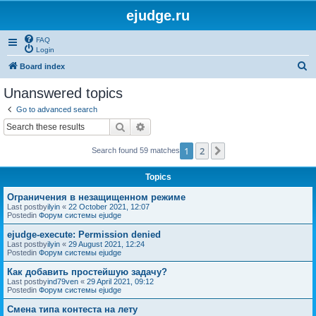
ejudge.ru
FAQ
Login
S
Board index
e
Unanswered topics
a
Go to advanced search
r
Search
Advanced search
c
1
2
Next
Search found 59 matches
h
Topics
Ограничения в незащищенном режиме
Last postby
ilyin
«
22 October 2021, 12:07
Postedin
Форум системы ejudge
ejudge-execute: Permission denied
Last postby
ilyin
«
29 August 2021, 12:24
Postedin
Форум системы ejudge
Как добавить простейшую задачу?
Last postby
ind79ven
«
29 April 2021, 09:12
Postedin
Форум системы ejudge
Смена типа контеста на лету