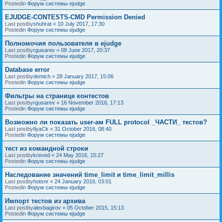
Postedin
Форум системы ejudge
EJUDGE-CONTESTS-CMD Permission Denied
Last postby
shuhrat
«
10 July 2017, 17:30
Postedin
Форум системы ejudge
Полномочия пользователя в ejudge
Last postby
rgusarev
«
08 June 2017, 20:37
Postedin
Форум системы ejudge
Database error
Last postby
demich
«
28 January 2017, 15:06
Postedin
Форум системы ejudge
Фильтры на странице контестов
Last postby
rgusarev
«
16 November 2016, 17:13
Postedin
Форум системы ejudge
Возможно ли показать user-ам FULL protocol _ЧАСТИ_ тестов?
Last postby
IlyaCk
«
31 October 2016, 08:40
Postedin
Форум системы ejudge
тест из командной строки
Last postby
kreved
«
24 May 2016, 15:27
Postedin
Форум системы ejudge
Наследование значений time_limit и time_limit_millis
Last postby
hotsnr
«
24 January 2016, 03:01
Postedin
Форум системы ejudge
Импорт тестов из архива
Last postby
alexbagirov
«
05 October 2015, 15:13
Postedin
Форум системы ejudge