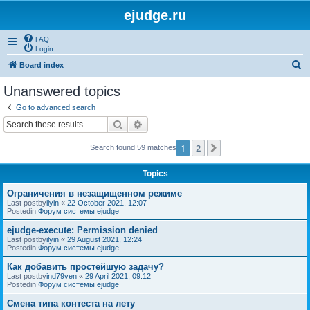
ejudge.ru
FAQ
Login
S
Board index
e
Unanswered topics
a
Go to advanced search
r
Search
Advanced search
c
1
2
Next
Search found 59 matches
h
Topics
Ограничения в незащищенном режиме
Last postby
ilyin
«
22 October 2021, 12:07
Postedin
Форум системы ejudge
ejudge-execute: Permission denied
Last postby
ilyin
«
29 August 2021, 12:24
Postedin
Форум системы ejudge
Как добавить простейшую задачу?
Last postby
ind79ven
«
29 April 2021, 09:12
Postedin
Форум системы ejudge
Смена типа контеста на лету