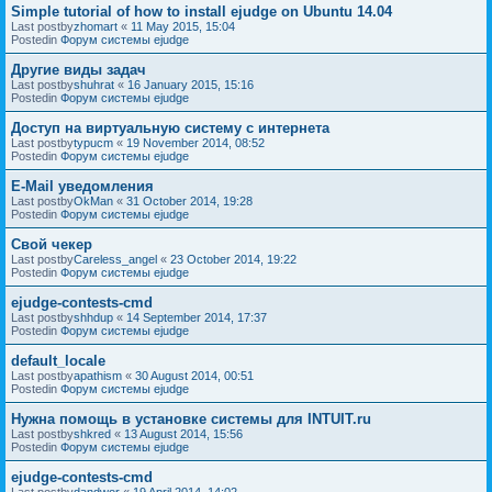
Simple tutorial of how to install ejudge on Ubuntu 14.04
Last postby
zhomart
«
11 May 2015, 15:04
Postedin
Форум системы ejudge
Другие виды задач
Last postby
shuhrat
«
16 January 2015, 15:16
Postedin
Форум системы ejudge
Доступ на виртуальную систему с интернета
Last postby
typucm
«
19 November 2014, 08:52
Postedin
Форум системы ejudge
E-Mail уведомления
Last postby
OkMan
«
31 October 2014, 19:28
Postedin
Форум системы ejudge
Свой чекер
Last postby
Careless_angel
«
23 October 2014, 19:22
Postedin
Форум системы ejudge
ejudge-contests-cmd
Last postby
shhdup
«
14 September 2014, 17:37
Postedin
Форум системы ejudge
default_locale
Last postby
apathism
«
30 August 2014, 00:51
Postedin
Форум системы ejudge
Нужна помощь в установке системы для INTUIT.ru
Last postby
shkred
«
13 August 2014, 15:56
Postedin
Форум системы ejudge
ejudge-contests-cmd
Last postby
dandwor
«
19 April 2014, 14:02