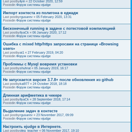
Last postby
ilyin
«
22 October 2020, 12:59
Postedin
Форум системы ejudge
Импорт контеста из полигона в еджадж
Last postby
rgusarev
«
05 February 2020, 13:31
Postedin
Форум системы ejudge
Бесконечный running в задаче с потестовой компиляцией
Last postby
IlyaCk
«
06 January 2020, 17:12
Postedin
Форум системы ejudge
Ошибка с mixed http/https запросами на странице «Browsing
users»
Last postby
at1
«
27 February 2019, 04:20
Postedin
Форум системы ejudge
Проблемы с Mysql вовремя установки
Last postby
shuhrat
«
05 January 2019, 16:17
Postedin
Форум системы ejudge
Не запускается версия 3.7.8+ после обновления из github
Last postby
kai977
«
24 October 2018, 18:18
Postedin
Форум системы ejudge
Длинная арифметика в чекере
Last postby
IlyaCk
«
28 September 2018, 17:14
Postedin
Форум системы ejudge
Выделение задач в контесте
Last postby
rgusarev
«
23 November 2017, 09:09
Postedin
Форум системы ejudge
Настроить ejudge в Интернете.
Last postby
oleg_teacher
«
06 November 2017, 19:10