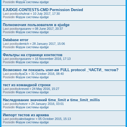
Postedin
Форум системы ejudge
EJUDGE-CONTESTS-CMD Permission Denied
Last postby
shuhrat
«
10 July 2017, 17:30
Postedin
Форум системы ejudge
Полномочия пользователя в ejudge
Last postby
rgusarev
«
08 June 2017, 20:37
Postedin
Форум системы ejudge
Database error
Last postby
demich
«
28 January 2017, 15:06
Postedin
Форум системы ejudge
Фильтры на странице контестов
Last postby
rgusarev
«
16 November 2016, 17:13
Postedin
Форум системы ejudge
Возможно ли показать user-ам FULL protocol _ЧАСТИ_ тестов?
Last postby
IlyaCk
«
31 October 2016, 08:40
Postedin
Форум системы ejudge
тест из командной строки
Last postby
kreved
«
24 May 2016, 15:27
Postedin
Форум системы ejudge
Наследование значений time_limit и time_limit_millis
Last postby
hotsnr
«
24 January 2016, 03:01
Postedin
Форум системы ejudge
Импорт тестов из архива
Last postby
alexbagirov
«
05 October 2015, 15:13
Postedin
Форум системы ejudge