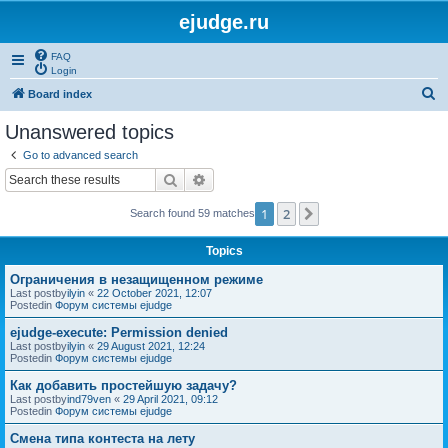
ejudge.ru
FAQ
Login
S
Board index
e
Unanswered topics
a
Go to advanced search
r
Search
Advanced search
c
1
2
Next
Search found 59 matches
h
Topics
Ограничения в незащищенном режиме
Last postby
ilyin
«
22 October 2021, 12:07
Postedin
Форум системы ejudge
ejudge-execute: Permission denied
Last postby
ilyin
«
29 August 2021, 12:24
Postedin
Форум системы ejudge
Как добавить простейшую задачу?
Last postby
ind79ven
«
29 April 2021, 09:12
Postedin
Форум системы ejudge
Смена типа контеста на лету