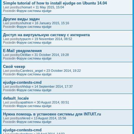
Simple tutorial of how to install ejudge on Ubuntu 14.04
Last postby
zhomart
«
11 May 2015, 15:04
Postedin
Форум системы ejudge
Другие виды задач
Last postby
shuhrat
«
16 January 2015, 15:16
Postedin
Форум системы ejudge
Доступ на виртуальную систему с интернета
Last postby
typucm
«
19 November 2014, 08:52
Postedin
Форум системы ejudge
E-Mail уведомления
Last postby
OkMan
«
31 October 2014, 19:28
Postedin
Форум системы ejudge
Свой чекер
Last postby
Careless_angel
«
23 October 2014, 19:22
Postedin
Форум системы ejudge
ejudge-contests-cmd
Last postby
shhdup
«
14 September 2014, 17:37
Postedin
Форум системы ejudge
default_locale
Last postby
apathism
«
30 August 2014, 00:51
Postedin
Форум системы ejudge
Нужна помощь в установке системы для INTUIT.ru
Last postby
shkred
«
13 August 2014, 15:56
Postedin
Форум системы ejudge
ejudge-contests-cmd
Last postby
dandwor
«
19 April 2014, 14:02