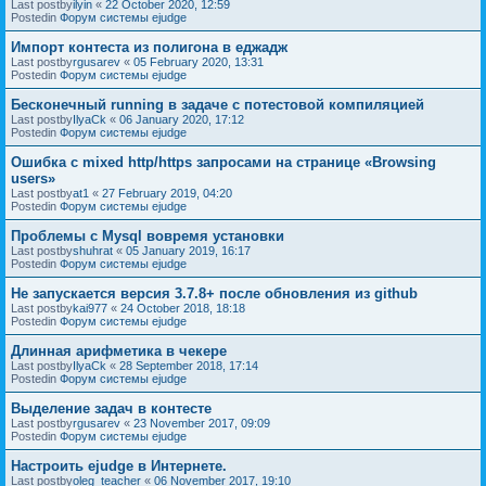
Last postby
ilyin
«
22 October 2020, 12:59
Postedin
Форум системы ejudge
Импорт контеста из полигона в еджадж
Last postby
rgusarev
«
05 February 2020, 13:31
Postedin
Форум системы ejudge
Бесконечный running в задаче с потестовой компиляцией
Last postby
IlyaCk
«
06 January 2020, 17:12
Postedin
Форум системы ejudge
Ошибка с mixed http/https запросами на странице «Browsing
users»
Last postby
at1
«
27 February 2019, 04:20
Postedin
Форум системы ejudge
Проблемы с Mysql вовремя установки
Last postby
shuhrat
«
05 January 2019, 16:17
Postedin
Форум системы ejudge
Не запускается версия 3.7.8+ после обновления из github
Last postby
kai977
«
24 October 2018, 18:18
Postedin
Форум системы ejudge
Длинная арифметика в чекере
Last postby
IlyaCk
«
28 September 2018, 17:14
Postedin
Форум системы ejudge
Выделение задач в контесте
Last postby
rgusarev
«
23 November 2017, 09:09
Postedin
Форум системы ejudge
Настроить ejudge в Интернете.
Last postby
oleg_teacher
«
06 November 2017, 19:10