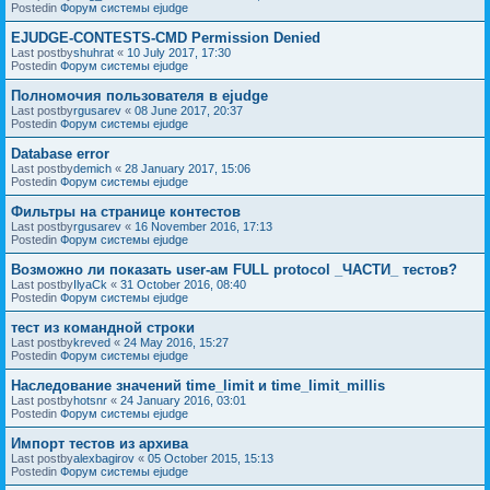
Postedin
Форум системы ejudge
EJUDGE-CONTESTS-CMD Permission Denied
Last postby
shuhrat
«
10 July 2017, 17:30
Postedin
Форум системы ejudge
Полномочия пользователя в ejudge
Last postby
rgusarev
«
08 June 2017, 20:37
Postedin
Форум системы ejudge
Database error
Last postby
demich
«
28 January 2017, 15:06
Postedin
Форум системы ejudge
Фильтры на странице контестов
Last postby
rgusarev
«
16 November 2016, 17:13
Postedin
Форум системы ejudge
Возможно ли показать user-ам FULL protocol _ЧАСТИ_ тестов?
Last postby
IlyaCk
«
31 October 2016, 08:40
Postedin
Форум системы ejudge
тест из командной строки
Last postby
kreved
«
24 May 2016, 15:27
Postedin
Форум системы ejudge
Наследование значений time_limit и time_limit_millis
Last postby
hotsnr
«
24 January 2016, 03:01
Postedin
Форум системы ejudge
Импорт тестов из архива
Last postby
alexbagirov
«
05 October 2015, 15:13
Postedin
Форум системы ejudge